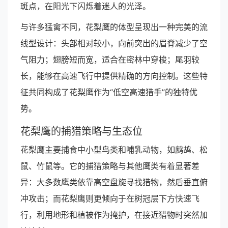
斑点，在阳光下闪烁着迷人的光泽。
与许多猛禽不同，花梨鹰的体型呈现出一种完美的流
线型设计：头部相对较小，向前突出的眉脊减少了空
气阻力；翅膀短而宽，适合在密林中穿梭；尾羽较
长，能够在高速飞行中提供精确的方向控制。这些特
征共同构成了花梨鹰作为“低空高速猎手”的独特优
势。
花梨鹰的捕猎策略与生态位
花梨鹰主要捕食中小型鸟类和哺乳动物，如鹧鸪、松
鼠、竹鼠等。它的捕猎策略与其他鹰类有着显著差
异：大多数鹰类依靠高空盘旋寻找猎物，然后垂直俯
冲攻击；而花梨鹰则更倾向于在树冠层下方快速飞
行，利用地形和植被作为掩护，在接近猎物时突然加