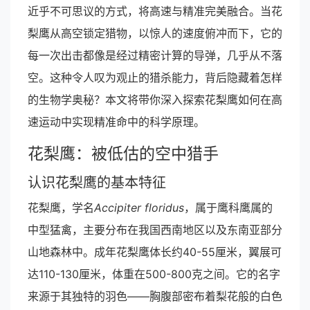
近乎不可思议的方式，将高速与精准完美融合。当花
梨鹰从高空锁定猎物，以惊人的速度俯冲而下，它的
每一次出击都像是经过精密计算的导弹，几乎从不落
空。这种令人叹为观止的猎杀能力，背后隐藏着怎样
的生物学奥秘？本文将带你深入探索花梨鹰如何在高
速运动中实现精准命中的科学原理。
花梨鹰：被低估的空中猎手
认识花梨鹰的基本特征
花梨鹰，学名
Accipiter floridus
，属于鹰科鹰属的
中型猛禽，主要分布在我国西南地区以及东南亚部分
山地森林中。成年花梨鹰体长约40-55厘米，翼展可
达110-130厘米，体重在500-800克之间。它的名字
来源于其独特的羽色——胸腹部密布着梨花般的白色