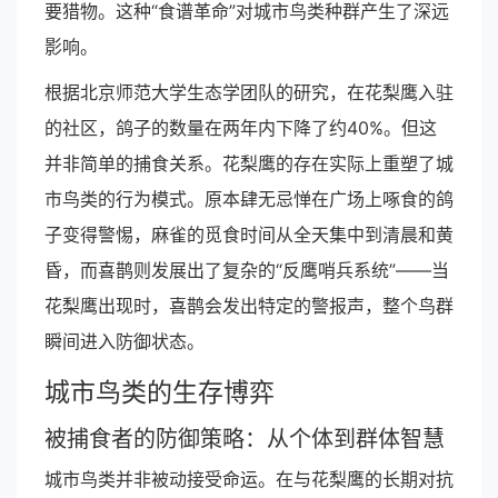
要猎物。这种“食谱革命”对城市鸟类种群产生了深远
影响。
根据北京师范大学生态学团队的研究，在花梨鹰入驻
的社区，鸽子的数量在两年内下降了约40%。但这
并非简单的捕食关系。花梨鹰的存在实际上重塑了城
市鸟类的行为模式。原本肆无忌惮在广场上啄食的鸽
子变得警惕，麻雀的觅食时间从全天集中到清晨和黄
昏，而喜鹊则发展出了复杂的“反鹰哨兵系统”——当
花梨鹰出现时，喜鹊会发出特定的警报声，整个鸟群
瞬间进入防御状态。
城市鸟类的生存博弈
被捕食者的防御策略：从个体到群体智慧
城市鸟类并非被动接受命运。在与花梨鹰的长期对抗