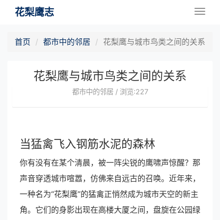
花梨鹰志
Togg
navig
首页
都市中的邻居
花梨鹰与城市鸟类之间的关系
花梨鹰与城市鸟类之间的关系
都市中的邻居 / 浏览:227
当猛禽飞入钢筋水泥的森林
你有没有在某个清晨，被一阵尖锐的鹰啸声惊醒？那
声音穿透城市喧嚣，仿佛来自远古的召唤。近年来，
一种名为“花梨鹰”的猛禽正悄然成为城市天空的新主
角。它们的身影出现在高楼大厦之间，盘旋在公园绿