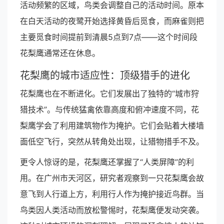
活动频繁的区域，鸟类会调整自己的活动时间。原本
在白天活动的夜鹭开始选择黄昏后觅食，而麻雀则把
主要觅食时间提前到清晨5点到7点——这个时间段
花梨鹰通常还在休息。
花梨鹰的城市适应性：顶级猎手的进化
花梨鹰也在不断进化。它们发展出了独特的“城市狩
猎技术”。与传统猛禽依靠高度和俯冲速度不同，花
梨鹰学会了利用建筑物作为掩护。它们会贴着大楼墙
面低空飞行，突然从转角处出现，让猎物措手不及。
更令人惊讶的是，花梨鹰还掌握了“人类屏障”的利
用。在广州市天河区，研究者观察到一只花梨鹰会故
意飞到人行道上方，利用行人作为掩护接近鸟群。当
鸟类因人类活动而放松警惕时，花梨鹰便发动突袭。