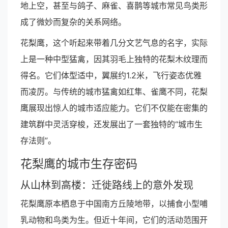
地上空，甚至与鸽子、麻雀、喜鹊等城市常见鸟类形
成了微妙而复杂的关系网络。
花梨鹰，这个听起来带着几分文艺气息的名字，实际
上是一种中型猛禽，因其羽毛上独特的花梨木纹理而
得名。它们体型适中，翼展约1.2米，飞行姿态优雅
而凌厉。与传统的城市猛禽如红隼、雀鹰不同，花梨
鹰展现出惊人的城市适应能力。它们不仅能在密集的
建筑群中灵活穿梭，还发展出了一套独特的“城市生
存法则”。
花梨鹰的城市生存密码
从山林到高楼：迁徙路线上的意外发现
花梨鹰原本栖息于中国南方丘陵地带，以捕食小型哺
乳动物和鸟类为生。但近十年间，它们的活动范围开