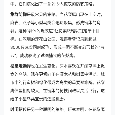
中，它们演化出了一系列令人惊叹的防御策略。
集群防御
是最常见的策略。当花梨鹰出现在上空时，
麻雀、燕子等小型鸟类会迅速聚集，形成密集的鸟
群。这种“群体闪烁效应”让花梨鹰难以锁定单个目
标。在深圳的莲花山公园，观察者曾记录到超过
3000只麻雀同时起飞，形成一团不断变幻形状的“鸟
云”，成功驱离了试图捕食的花梨鹰。
栖息地选择
也在发生变化。原本喜欢在开阔草坪上觅
食的乌鸫，现在更倾向于在灌木丛和树篱中活动。城
市中的行道树和绿化带成为鸟类的重要避难所。花梨
鹰体型相对较大，在密集的树枝间难以灵活飞行，这
给了小型鸟类宝贵的逃脱机会。
时间错位
是另一种聪明的策略。研究表明，在花梨鹰