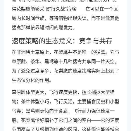
得花梨鹰能够采取“持久战”策略——它可以在一个区
域内长时间盘旋，等待猎物出现失误，而不是像其他
猛禽那样依靠短时间的爆发力。
速度策略的生态意义：竞争与共存
在非洲稀土草原上，花梨鹰并不是唯一的猛禽。它与
草原雕、茶隼、黑鸢等十几种猛禽共享同一片天空。
为了避免过度竞争，花梨鹰的速度策略实际上起到了
生态位分化的作用。
草原雕体型更大，飞行速度更快，擅长捕捉大型猎
物；茶隼体型小巧，飞行灵活，主要捕食昆虫和小型
鸟类；黑鸢则更倾向于食腐，飞行耐力强但速度一
般。花梨鹰恰好填补了它们之间的空白——它的速度
范围覆盖了从极慢到中速的区间，这使得它能够捕食