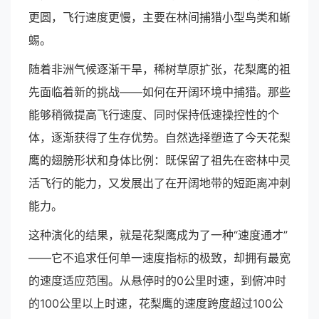
更圆，飞行速度更慢，主要在林间捕猎小型鸟类和蜥
蜴。
随着非洲气候逐渐干旱，稀树草原扩张，花梨鹰的祖
先面临着新的挑战——如何在开阔环境中捕猎。那些
能够稍微提高飞行速度、同时保持低速操控性的个
体，逐渐获得了生存优势。自然选择塑造了今天花梨
鹰的翅膀形状和身体比例：既保留了祖先在密林中灵
活飞行的能力，又发展出了在开阔地带的短距离冲刺
能力。
这种演化的结果，就是花梨鹰成为了一种“速度通才”
——它不追求任何单一速度指标的极致，却拥有最宽
的速度适应范围。从悬停时的0公里时速，到俯冲时
的100公里以上时速，花梨鹰的速度跨度超过100公