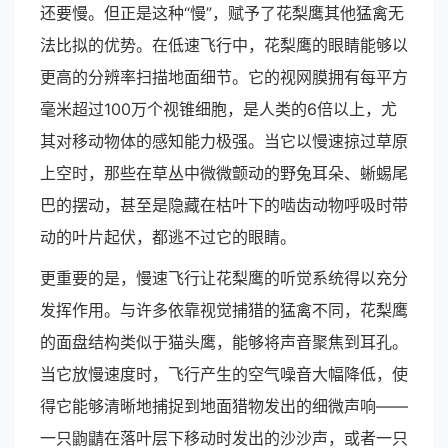
还要慢。但正是这种“慢”，赋予了花梨鹰其他猛禽无
法比拟的优势。在低速飞行中，花梨鹰的眼睛能够以
更高的分辨率扫描地面细节。它的视网膜拥有每平方
毫米超过100万个视锥细胞，是人类的6倍以上，尤
其对移动物体的感知能力极强。当它以慢速掠过草原
上空时，那些在草丛中微微颤动的野兔耳朵、蜥蜴尾
巴的摆动，甚至是隐藏在枯叶下的啮齿动物呼吸时带
动的叶片起伏，都逃不过它的眼睛。
更重要的是，慢速飞行让花梨鹰的听觉系统得以充分
发挥作用。与许多依靠视觉捕猎的猛禽不同，花梨鹰
的面盘结构类似于猫头鹰，能够将声音聚焦到耳孔。
当它放慢速度时，飞行产生的空气噪音大幅降低，使
得它能够清晰地捕捉到地面猎物发出的细微声响——
一只鼩鼱在落叶层下移动时发出的沙沙声，或者一只