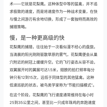
术——它就是花梨鹰。这种体型中等的猛禽，并不追
求极致的速度，而是将速度作为一种战术变量，在快
与慢之间游刃有余地切换，形成了一套独特而高效的
捕猎策略。
慢，是一种更高级的快
花梨鹰的捕猎，往往始于一次看似漫不经心的盘旋。
当清晨的阳光刚刚驱散草原的雾气，花梨鹰便会从巢
穴附近的树冠上缓缓升空。它的飞行姿态从容不迫，
双翼展开时的翼展可达1.5米，翅膀的拍打频率每分
钟只有12到15次，远低于同体型的其他猛禽。这种
低速巡航的状态，被鸟类学家称为“节能扫描模式”。
在这个阶段，花梨鹰的飞行速度通常维持在每小时
25到35公里之间，甚至比一只成年珠鸡的奔跑速度