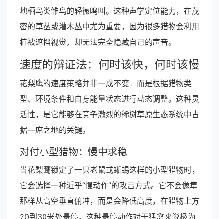
地栖鸟类雏鸟的轻微鸣叫。这种声学定位能力，在茂
密的草丛或灌木丛中尤为重要，因为很多猎物会利用
植被遮挡视觉，却无法完全隐藏自己的声音。
速度的辩证法：何时该快，何时该慢
花梨鹰的速度策略并非一成不变，而是根据猎物类
型、环境条件和自身能量状态进行动态调整。这种灵
活性，是它能够在竞争激烈的稀树草原生态系统中占
据一席之地的关键。
对付小型猎物：慢中求稳
当花梨鹰锁定了一只老鼠或蜥蜴这样的小型猎物时，
它会选择一种近乎“慢动作”的攻击方式。它不会像隼
那样从高空垂直俯冲，而是会降低高度，在猎物上方
20到30米处悬停。这种悬停动作对于猛禽来说极为