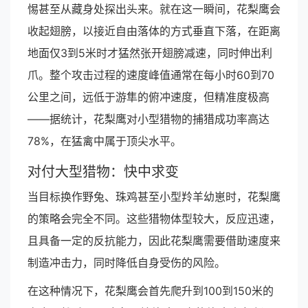
惕甚至从藏身处探出头来。就在这一瞬间，花梨鹰会
收起翅膀，以接近自由落体的方式垂直下落，在距离
地面仅3到5米时才猛然张开翅膀减速，同时伸出利
爪。整个攻击过程的速度峰值通常在每小时60到70
公里之间，远低于游隼的俯冲速度，但精准度极高
——据统计，花梨鹰对小型猎物的捕猎成功率高达
78%，在猛禽中属于顶尖水平。
对付大型猎物：快中求变
当目标换作野兔、珠鸡甚至小型羚羊幼崽时，花梨鹰
的策略会完全不同。这些猎物体型较大，反应迅速，
且具备一定的反抗能力，因此花梨鹰需要借助速度来
制造冲击力，同时降低自身受伤的风险。
在这种情况下，花梨鹰会首先爬升到100到150米的