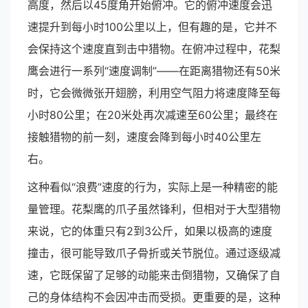
高度，然后以45度角开始俯冲。它的俯冲速度会迅
速提升到每小时100公里以上，但有趣的是，它并不
会保持这个速度直到击中猎物。在俯冲过程中，花梨
鹰会进行一系列“速度调制”——在距离猎物还有50米
时，它会微微张开翅膀，利用空气阻力将速度降至每
小时80公里；在20米处再次减速至60公里；最终在
接触猎物的前一刻，速度会降到每小时40公里左
右。
这种看似“浪费”速度的行为，实际上是一种精密的能
量管理。花梨鹰的爪子虽然锋利，但相对于大型猎物
来说，它的体重只有2到3公斤，如果以极高的速度
撞击，很可能导致爪子骨折或关节脱位。通过逐级减
速，它既保留了足够的动能来击倒猎物，又确保了自
己的身体结构不会因冲击而受损。更重要的是，这种