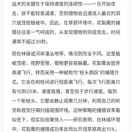
战术的关键在于保持速度的连续性——一旦开始攻
击，就不能轻易减速，否则猎物会迅速逃入最近的洞
穴或茂密植被中。因此，在草原环境中，花梨鹰的捕
猎往往是一气呵成的，从发现猎物到完成攻击，时间
通常不超过30秒。
而在林缘或河岸灌丛地带，情况则完全不同。这里植
被茂密，视野受限，猎物更容易躲藏。花梨鹰会放弃
高速飞行，转而采用一种被称为“枝头跳跃”的捕猎方
式。它会在树枝间进行短距离飞行，每次飞行距离只
有10到20米，速度极慢，甚至低于步行速度。每到
一个新枝头，它都会静止观察几分钟，利用自己的听
觉和视觉仔细扫描周围环境。这种策略的捕猎效率看
似低下，但实际效果惊人——研究表明，在林缘环境
中，花梨鹰的捕猎成功率反而比开阔草原高出15%，