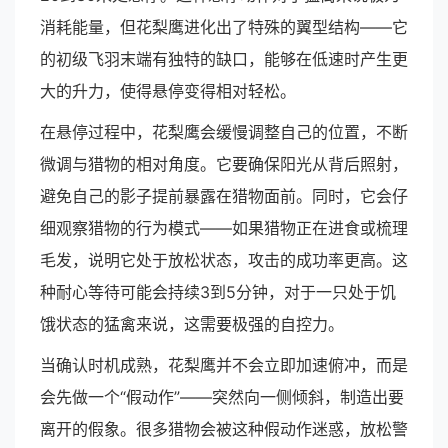
消耗能量，但花梨鹰进化出了特殊的翼型结构——它
的初级飞羽末端有独特的缺口，能够在低速时产生更
大的升力，使得悬停变得相对轻松。
在悬停过程中，花梨鹰会缓慢调整自己的位置，不断
微调与猎物的相对角度。它要确保阳光从背后照射，
避免自己的影子提前暴露在猎物面前。同时，它会仔
细观察猎物的行为模式——如果猎物正在进食或梳理
毛发，说明它处于放松状态，攻击的成功率更高。这
种耐心等待可能会持续3到5分钟，对于一只处于饥
饿状态的猛禽来说，这需要极强的自控力。
当确认时机成熟，花梨鹰并不会立即加速俯冲，而是
会先做一个“假动作”——突然向一侧倾斜，制造出要
离开的假象。很多猎物会被这种假动作迷惑，放松警