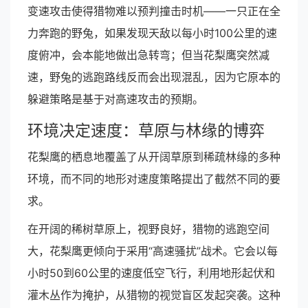
变速攻击使得猎物难以预判撞击时机——一只正在全
力奔跑的野兔，如果发现天敌以每小时100公里的速
度俯冲，会本能地做出急转弯；但当花梨鹰突然减
速，野兔的逃跑路线反而会出现混乱，因为它原本的
躲避策略是基于对高速攻击的预期。
环境决定速度：草原与林缘的博弈
花梨鹰的栖息地覆盖了从开阔草原到稀疏林缘的多种
环境，而不同的地形对速度策略提出了截然不同的要
求。
在开阔的稀树草原上，视野良好，猎物的逃跑空间
大，花梨鹰更倾向于采用“高速骚扰”战术。它会以每
小时50到60公里的速度低空飞行，利用地形起伏和
灌木丛作为掩护，从猎物的视觉盲区发起突袭。这种