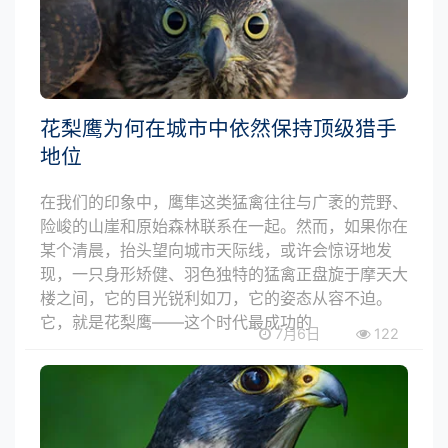
花梨鹰为何在城市中依然保持顶级猎手
地位
在我们的印象中，鹰隼这类猛禽往往与广袤的荒野、
险峻的山崖和原始森林联系在一起。然而，如果你在
某个清晨，抬头望向城市天际线，或许会惊讶地发
现，一只身形矫健、羽色独特的猛禽正盘旋于摩天大
楼之间，它的目光锐利如刀，它的姿态从容不迫。
它，就是花梨鹰——这个时代最成功的
7月6日
122