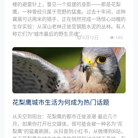
楼的避雷针上，瞥见一个挺拔的身影——那是花梨
鹰，一种曾经只属于荒野的猛禽。过去十年间，这种
翼展可达两米的猎手，正在悄然完成一场惊心动魄的
生存实验：从深山老林迁徙至钢筋水泥的丛林。有人
称它们为“城市最后的野生灵魂”，
6月12日
140
花梨鹰城市生活为何成为热门话题
从天空到阳台：花梨鹰的都市迁徙浪潮 最近几个
月，如果你打开社交媒体，很可能会被一种名为“花
梨鹰”的猛禽刷屏。从抖音到小红书，从微博到B站，