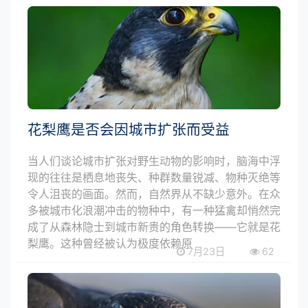
花梨鹰是否会因城市扩张而受益
当人们谈论城市扩张对野生动物的影响时，脑海中浮
现的往往是栖息地丧失、种群数量锐减、物种灭绝等
令人沮丧的画面。然而，自然界从不缺少意外。在众
多被城市化浪潮冲击的物种中，有一种猛禽却悄然完
成了从森林隐士到城市新贵的角色转换——它就是花
梨鹰。这种曾经被认为极度依赖原
7月23日
62