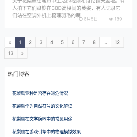
关于花梨鹰在城市中生活的视频和讨论铺天盖地。有
人拍下它们盘旋在CBD高楼间的英姿，有人记录它
们站在空调外机上梳理羽毛的萌
6月5日
189
«
1
2
3
4
5
6
7
8
...
12
13
»
热门博客
花梨鹰亚种是否存在濒危情况
花梨鹰作为自然符号的文化解读
花梨鹰在文学隐喻中的常见用途
花梨鹰在游戏引擎中的物理模拟效果