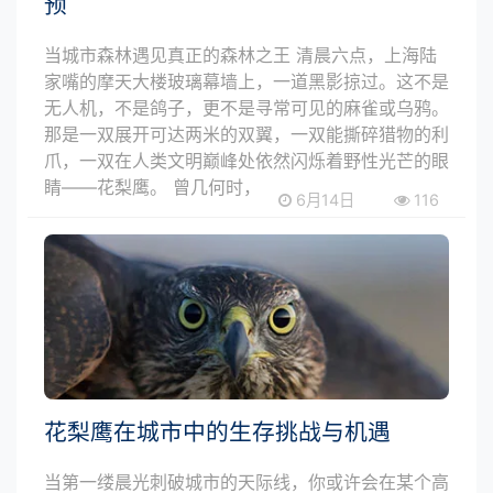
预
当城市森林遇见真正的森林之王 清晨六点，上海陆
家嘴的摩天大楼玻璃幕墙上，一道黑影掠过。这不是
无人机，不是鸽子，更不是寻常可见的麻雀或乌鸦。
那是一双展开可达两米的双翼，一双能撕碎猎物的利
爪，一双在人类文明巅峰处依然闪烁着野性光芒的眼
睛——花梨鹰。 曾几何时，
6月14日
116
花梨鹰在城市中的生存挑战与机遇
当第一缕晨光刺破城市的天际线，你或许会在某个高