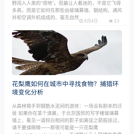
野闯入人类的“领地”。但最让人着迷的，不是它飞得
多高，而是它如何在那些由玻璃幕墙、钢结构、通风
井和空调外机组成的、毫无自然
8月4日
23
花梨鹰如何在城市中寻找食物？捕猎环
境变化分析
从森林猎手到钢筋水泥间的游侠：一场没有剧本的迁
徙 如果你在某个清晨，于北京国贸的写字楼玻璃幕
墙上，看见一道棕白相间的影子如离弦之箭般掠过，
请不要揉眼睛——那很可能是一只花梨鹰