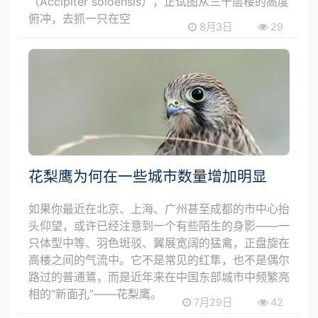
（Accipiter soloensis），正试图从三十层楼的高度
俯冲，去抓一只在空
8月3日
29
花梨鹰为何在一些城市数量增加明显
如果你最近在北京、上海、广州甚至成都的市中心抬
头仰望，或许已经注意到一个有些陌生的身影——一
只体型中等、羽色斑驳、翼展宽阔的猛禽，正盘旋在
高楼之间的气流中。它不是常见的红隼，也不是偶尔
路过的普通鵟，而是近年来在中国东部城市中频繁亮
相的“新面孔”——花梨鹰。
7月29日
42