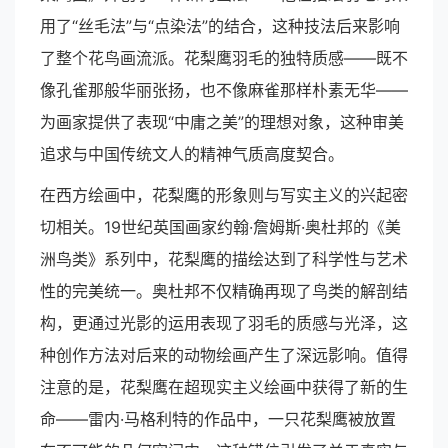
用了“丝毛法”与“点染法”的结合，这种技法后来影响
了整个花鸟画流派。花梨鹰羽毛的独特质感——既不
像孔雀那般华丽张扬，也不像麻雀那样朴素无华——
为画家提供了表现“中庸之美”的理想对象，这种审美
追求与中国传统文人的精神气质高度契合。
在西方绘画中，花梨鹰的形象则与写实主义的兴起密
切相关。19世纪英国画家约翰·詹姆斯·奥杜邦的《美
洲鸟类》系列中，花梨鹰的描绘达到了科学性与艺术
性的完美统一。奥杜邦不仅精确再现了鸟类的解剖结
构，更通过光影的运用表现了羽毛的质感与光泽，这
种创作方法对后来的动物绘画产生了深远影响。值得
注意的是，花梨鹰在超现实主义绘画中获得了新的生
命——雷内·马格利特的作品中，一只花梨鹰被放置