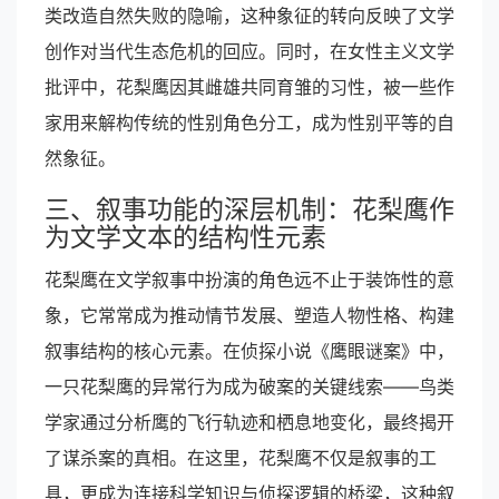
类改造自然失败的隐喻，这种象征的转向反映了文学
创作对当代生态危机的回应。同时，在女性主义文学
批评中，花梨鹰因其雌雄共同育雏的习性，被一些作
家用来解构传统的性别角色分工，成为性别平等的自
然象征。
三、叙事功能的深层机制：花梨鹰作
为文学文本的结构性元素
花梨鹰在文学叙事中扮演的角色远不止于装饰性的意
象，它常常成为推动情节发展、塑造人物性格、构建
叙事结构的核心元素。在侦探小说《鹰眼谜案》中，
一只花梨鹰的异常行为成为破案的关键线索——鸟类
学家通过分析鹰的飞行轨迹和栖息地变化，最终揭开
了谋杀案的真相。在这里，花梨鹰不仅是叙事的工
具，更成为连接科学知识与侦探逻辑的桥梁，这种叙