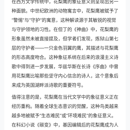
在西方文学传统中，花梨鹰的象征意义则呈现出另一
种面貌。中世纪欧洲的动物寓言中，花梨鹰被赋予了
“警惕”与“守护”的寓意，这种解读源于其敏锐的视觉
与守护领地的习性。在但丁的《神曲》中，花梨鹰的
形象虽然未被直接提及，但学者们发现，炼狱山第七
层的守护者——一只金色羽翼的鹰，其描述与花梨鹰
的形态高度吻合。这种象征系统在后来的浪漫主义诗
歌中得到进一步发展，华兹华斯在长诗《序曲》中曾
用花梨鹰比喻那些坚守内心信念的诗人，这个意象后
来成为英国湖畔派诗歌的重要符号。
值得注意的是，花梨鹰在当代文学中的象征意义正在
经历重构。随着全球生态意识的觉醒，这种鸟类越来
越多地被赋予“生态难民”或“环境难民”的象征意义。
在科幻小说《碳变》中，基因编辑后的花梨鹰成为人