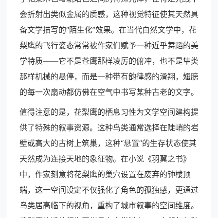
会折射出类似金属的质感，这种视觉特征使其天然具
备文学描写的“陌生化”效果。在当代自然文学中，花
梨鹰的飞行姿态常常被作家们赋予一种近乎舞蹈的美
学特质——它不是苍鹰那样凌厉的俯冲，也不是隼类
那样机械的悬停，而是一种带有韵律感的滑翔，翅膀
的每一次扇动都仿佛在空气中书写某种古老的文字。
值得注意的是，花梨鹰的栖息习性为文学空间建构提
供了特殊的叙事资源。这种鸟类通常选择在陡峭的岩
壁或高大的古树上筑巢，这种“悬置”的生存状态使其
天然成为连接天地的象征物。在小说《羽翼之书》
中，作家刻意将花梨鹰的巢穴设置在废弃的钟楼顶
端，这一空间设定不仅强化了角色的孤独感，更通过
鸟类居高临下的视角，重构了城市叙事的空间维度。