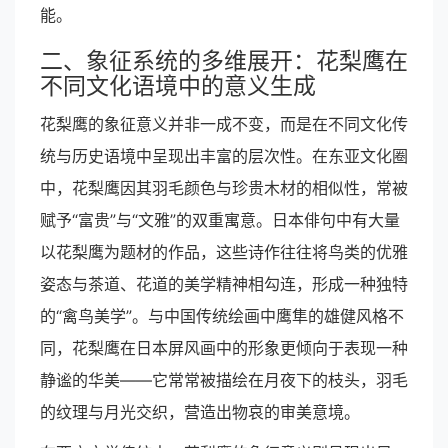
能。
二、象征系统的多维展开：花梨鹰在
不同文化语境中的意义生成
花梨鹰的象征意义并非一成不变，而是在不同文化传
统与历史语境中呈现出丰富的层次性。在东亚文化圈
中，花梨鹰因其羽毛颜色与珍贵木材的相似性，常被
赋予“富贵”与“文雅”的双重寓意。日本俳句中有大量
以花梨鹰为题材的作品，这些诗作往往将鸟类的优雅
姿态与茶道、花道的美学精神相勾连，形成一种独特
的“禽鸟美学”。与中国传统绘画中鹰隼的雄健风格不
同，花梨鹰在日本屏风画中的形象更倾向于表现一种
静谧的华美——它常常被描绘在月夜下的枝头，羽毛
的纹理与月光交织，营造出物哀的审美意境。