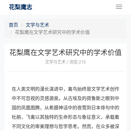
花梨鹰志
Togg
navig
首页
文学与艺术
花梨鹰在文学艺术研究中的学术价值
花梨鹰在文学艺术研究中的学术价值
文学与艺术 / 浏览:215
在人类文明的漫长演进中，禽鸟始终是文学艺术创作
中不可忽视的灵感源泉。从古埃及的荷鲁斯之眼到中
国的凤凰图腾，从希腊神话中的夜莺到日本俳句中的
杜鹃，飞禽以其独特的生命形态与象征意义，承载着
不同文化的审美理想与哲学思考。然而，在众多被深