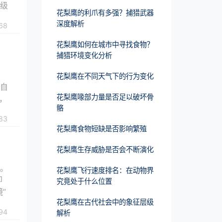
超级
花梨鹰的利爪有多强？捕猎武器
深度解析
68
花梨鹰如何在城市中寻找食物？
捕猎环境变化分析
梨
花梨鹰在不同天气下的行为变化
是自
花梨鹰喙部力量是否足以破坏骨
，
骼
83
花梨鹰食物短缺是否影响繁殖
花梨鹰生存威胁是否会不断演化
能。
花梨鹰飞行速度排名：在动物界
即
究竟处于什么位置
”
花梨鹰在古代社会中的象征层级
94
解析