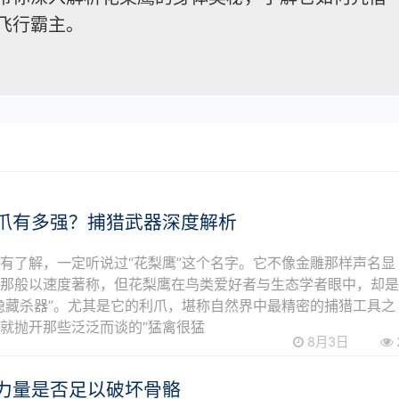
飞行霸主。
爪有多强？捕猎武器深度解析
有了解，一定听说过“花梨鹰”这个名字。它不像金雕那样声名显
隼那般以速度著称，但花梨鹰在鸟类爱好者与生态学者眼中，却
隐藏杀器”。尤其是它的利爪，堪称自然界中最精密的捕猎工具之
就抛开那些泛泛而谈的“猛禽很猛
8月3日
力量是否足以破坏骨骼