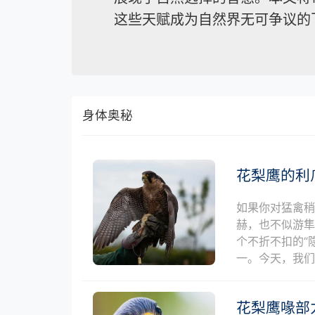
这些天赋成为自然界无可争议的
身体奥秘
花梨鹰的利
如果你对猛禽稍
赫，也不似游
个不折不扣的“
一。今天，我们
花梨鹰喙部