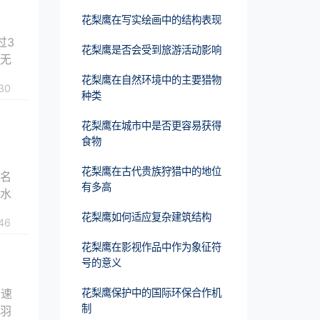
花梨鹰在写实绘画中的结构表现
过3
花梨鹰是否会受到旅游活动影响
被无
花梨鹰在自然环境中的主要猎物
30
种类
花梨鹰在城市中是否更容易获得
食物
金
花梨鹰在古代贵族狩猎中的地位
终名
有多高
出水
花梨鹰如何适应复杂建筑结构
46
花梨鹰在影视作品中作为象征符
号的意义
行速
花梨鹰保护中的国际环保合作机
制
驳羽