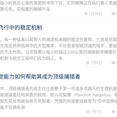
过每小时两百公里的速度俯冲而下时，它的眼睛正在执行着人类
运算任务。花梨鹰的眼睛不是
7月18日
飞行中的稳定机制
中，有一种猛禽以其惊人的速度和卓越的稳定性著称，它就是花
于东南亚热带雨林中的大型鹰类，不仅是食物链顶端的猎手，更
的杰出代表。当花梨鹰以每小时超过200公里的速度俯冲捕猎时
定机制令航空工程师们叹为观止。本
7月9日
觉能力如何帮助其成为顶级捕猎者
界中，顶级捕猎者的诞生往往依赖于某一项或多项超凡的生理机
速度是陆地奔跑的极限，那么花梨鹰（Pandion haliaetus，
梨形花纹而被俗称为花梨鹰）凭借的则是那双被誉为“空中显微镜
猛禽不仅拥有锐
7月7日