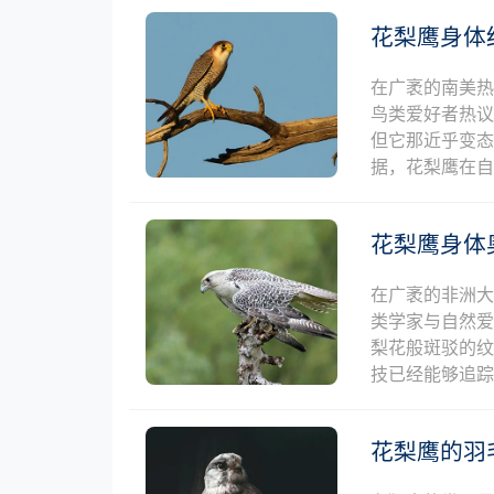
花梨鹰身体
在广袤的南美
鸟类爱好者热
但它那近乎变
据，花梨鹰在
花梨鹰身体
在广袤的非洲
类学家与自然
梨花般斑驳的
技已经能够追
花梨鹰的羽