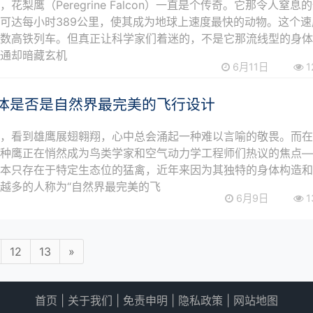
花梨鹰（Peregrine Falcon）一直是个传奇。它那令人窒息
可达每小时389公里，使其成为地球上速度最快的动物。这个速
多数高铁列车。但真正让科学家们着迷的，不是它那流线型的身
普通却暗藏玄机
6月11日
1
体是否是自然界最完美的飞行设计
空，看到雄鹰展翅翱翔，心中总会涌起一种难以言喻的敬畏。而
一种鹰正在悄然成为鸟类学家和空气动力学工程师们热议的焦点
原本只存在于特定生态位的猛禽，近年来因为其独特的身体构造
越多的人称为“自然界最完美的飞
6月9日
1
12
13
»
首页
|
关于我们
|
免责申明
|
隐私政策
|
网站地图