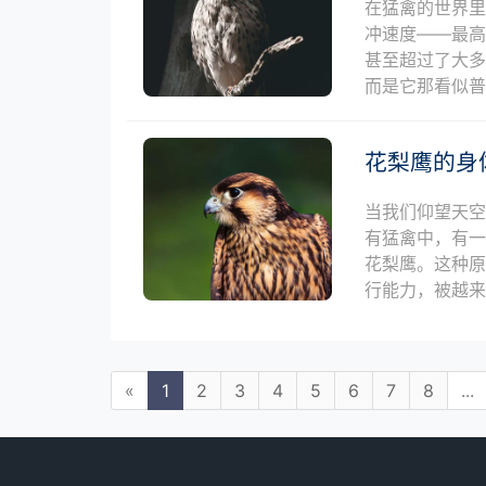
在猛禽的世界里，
冲速度——最高
甚至超过了大
而是它那看似
花梨鹰的身
当我们仰望天
有猛禽中，有
花梨鹰。这种
行能力，被越来
«
1
2
3
4
5
6
7
8
...