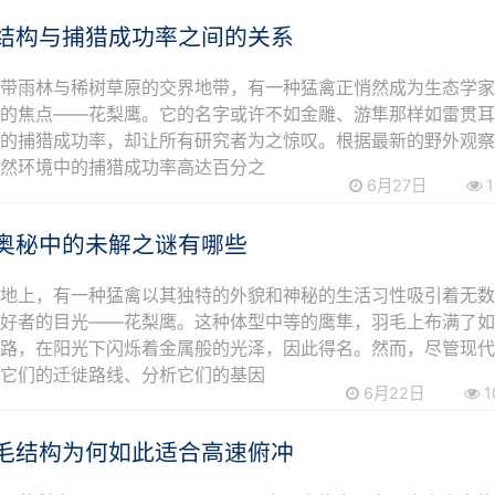
结构与捕猎成功率之间的关系
热带雨林与稀树草原的交界地带，有一种猛禽正悄然成为生态学
议的焦点——花梨鹰。它的名字或许不如金雕、游隼那样如雷贯
态的捕猎成功率，却让所有研究者为之惊叹。根据最新的野外观
自然环境中的捕猎成功率高达百分之
6月27日
1
奥秘中的未解之谜有哪些
大地上，有一种猛禽以其独特的外貌和神秘的生活习性吸引着无
爱好者的目光——花梨鹰。这种体型中等的鹰隼，羽毛上布满了
纹路，在阳光下闪烁着金属般的光泽，因此得名。然而，尽管现
踪它们的迁徙路线、分析它们的基因
6月22日
1
毛结构为何如此适合高速俯冲