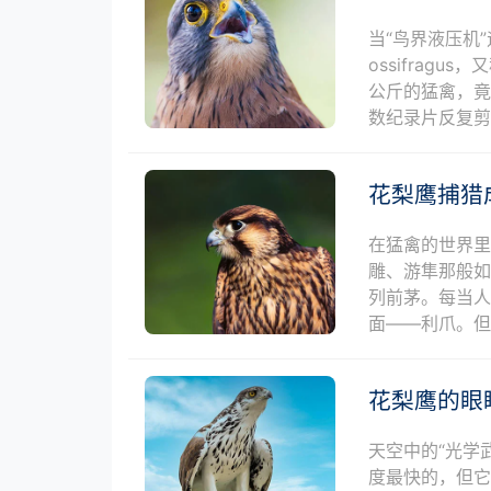
当“鸟界液压机”
ossifrag
公斤的猛禽，
数纪录片反复
花梨鹰捕猎
在猛禽的世界
雕、游隼那般
列前茅。每当
面——利爪。
花梨鹰的眼
天空中的“光学
度最快的，但