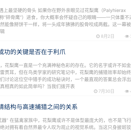
遇上最坚硬的骨头 如果你在野外亲眼见过花梨鹰（Palyhierax
us，又称“碎骨鹰”）进食，你大概率会怀疑自己的眼睛——一只体重不
竟然能像掰饼干一样，将一头成年狒狒的股骨咬成两截。这一幕
剪辑
8月2日
成功的关键是否在于利爪
里，花梨鹰一直是一个充满神秘色彩的存在。它的名字或许不如
如雷贯耳，但在鸟类学家的研究笔记中，花梨鹰的捕猎效率却始
人们讨论这位空中猎手的成功秘诀时，一个最直观的答案总会浮
但真相真的如此简单吗？当我们拨开表
7月30日
睛结构与高速捕猎之间的关系
武器” 在猛禽家族中，花梨鹰或许不是体型最庞大的，也不是飞
它绝对拥有着自然界最令人叹为观止的视觉系统。当这只身披斑