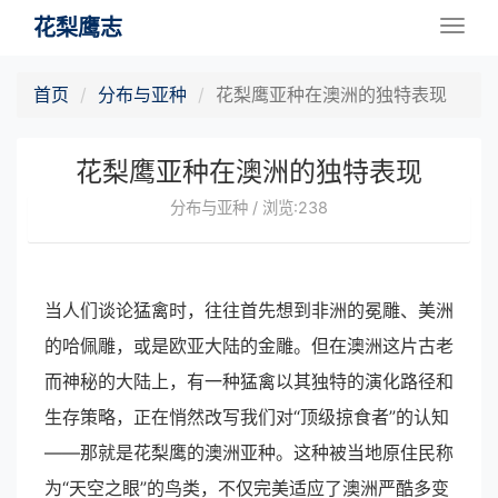
花梨鹰志
Togg
navig
首页
分布与亚种
花梨鹰亚种在澳洲的独特表现
花梨鹰亚种在澳洲的独特表现
分布与亚种 / 浏览:238
当人们谈论猛禽时，往往首先想到非洲的冕雕、美洲
的哈佩雕，或是欧亚大陆的金雕。但在澳洲这片古老
而神秘的大陆上，有一种猛禽以其独特的演化路径和
生存策略，正在悄然改写我们对“顶级掠食者”的认知
——那就是花梨鹰的澳洲亚种。这种被当地原住民称
为“天空之眼”的鸟类，不仅完美适应了澳洲严酷多变