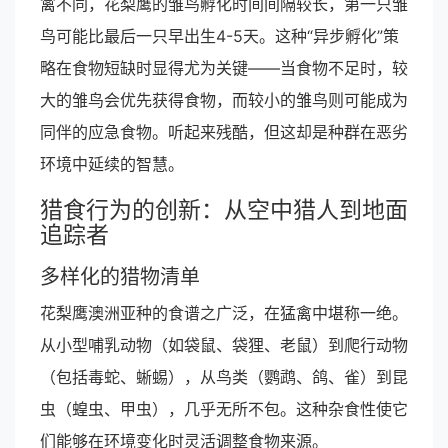
禽不同，花梨鹰的雏鸟孵化时间间隔较长，第一只雏
鸟可能比最后一只早出生4-5天。这种“异步孵化”策
略在食物短缺时显得尤为关键——当食物不足时，较
大的雏鸟会优先获得食物，而较小的雏鸟则可能成为
同伴的应急食物。听起来残酷，但这却是种群在恶劣
环境中延续的智慧。
猎食行为的创新：从空中猎人到地面
追踪者
多样化的猎物清单
花梨鹰澳洲亚种的食谱之广泛，在猛禽中堪称一绝。
从小型哺乳动物（如袋鼠、袋狸、老鼠）到爬行动物
（包括毒蛇、蜥蜴），从鸟类（鹦鹉、鸽、雀）到昆
虫（蝗虫、甲虫），几乎无所不包。这种杂食性使它
们能够在环境变化时灵活调整食物来源。