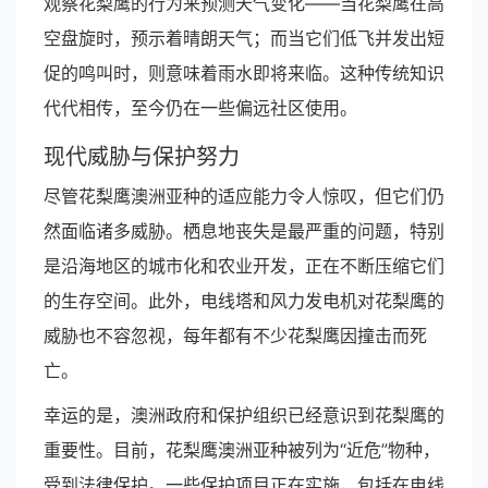
观察花梨鹰的行为来预测天气变化——当花梨鹰在高
空盘旋时，预示着晴朗天气；而当它们低飞并发出短
促的鸣叫时，则意味着雨水即将来临。这种传统知识
代代相传，至今仍在一些偏远社区使用。
现代威胁与保护努力
尽管花梨鹰澳洲亚种的适应能力令人惊叹，但它们仍
然面临诸多威胁。栖息地丧失是最严重的问题，特别
是沿海地区的城市化和农业开发，正在不断压缩它们
的生存空间。此外，电线塔和风力发电机对花梨鹰的
威胁也不容忽视，每年都有不少花梨鹰因撞击而死
亡。
幸运的是，澳洲政府和保护组织已经意识到花梨鹰的
重要性。目前，花梨鹰澳洲亚种被列为“近危”物种，
受到法律保护。一些保护项目正在实施，包括在电线