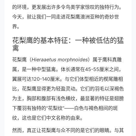
的环境，更发展出许多令鸟类学家惊叹的独特行为。
今天，就让我们一同走进花梨鹰澳洲亚种的奇妙世
界。
花梨鹰的基本特征：一种被低估的猛
禽
花梨鹰（
Hieraaetus morphnoides
）属于鹰科真雕
属，是一种中型猛禽。体长通常在45-55厘米之间，
翼展可达120-140厘米。与它们体型相近的楔尾雕相
比，花梨鹰显得更为轻盈灵动。它们的羽毛以深褐色
为主，胸部和腹部有浅色横纹，最显著的特征是翅膀
下覆羽有独特的“花梨纹”——白色与褐色相间的斑
纹，这也是它们中文名称的由来。
然而，真正让花梨鹰与众不同的是它们的眼睛。与其