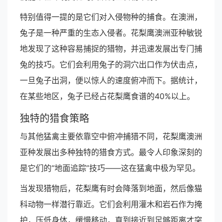
特别值得一提的是它们对入侵物种的捕食。在澳洲，
兔子是一种严重的生态入侵者。花梨鹰澳洲亚种敏锐
地发现了这种容易捕捉的猎物，并迅速发展出专门捕
兔的技巧。它们会利用兔子的洞穴出口作为伏击点，
一旦兔子出洞，便以惊人的速度俯冲而下。据统计，
在某些地区，兔子已经占花梨鹰食谱的40%以上。
独特的猎食策略
与其他猛禽主要依靠空中俯冲捕猎不同，花梨鹰澳洲
亚种发展出多种独特的猎食方式。最令人印象深刻的
是它们的“地面追踪”技巧——这在猛禽中极为罕见。
当发现猎物后，花梨鹰有时会降落到地面，然后像猫
科动物一样潜行靠近。它们会利用灌木和岩石作为掩
护，压低身体，缓慢移动，直到接近到足够距离才突