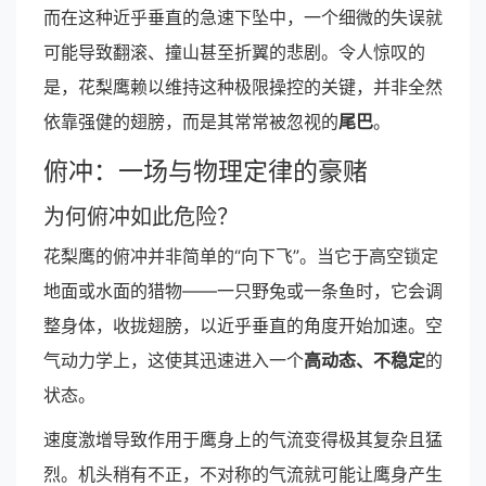
而在这种近乎垂直的急速下坠中，一个细微的失误就
可能导致翻滚、撞山甚至折翼的悲剧。令人惊叹的
是，花梨鹰赖以维持这种极限操控的关键，并非全然
依靠强健的翅膀，而是其常常被忽视的
尾巴
。
俯冲：一场与物理定律的豪赌
为何俯冲如此危险？
花梨鹰的俯冲并非简单的“向下飞”。当它于高空锁定
地面或水面的猎物——一只野兔或一条鱼时，它会调
整身体，收拢翅膀，以近乎垂直的角度开始加速。空
气动力学上，这使其迅速进入一个
高动态、不稳定
的
状态。
速度激增导致作用于鹰身上的气流变得极其复杂且猛
烈。机头稍有不正，不对称的气流就可能让鹰身产生