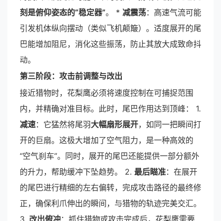
刻是俯仰姿态的“稳定器”
。 *
减震荡
：高速气流可能
引发机体纵向摆动（类似飞机颠簸）。适度展开的尾
巴能增加阻尼，消化这些振荡，防止其放大成致命抖
动。
第三阶段：攻击前调整与改出
接近猎物时，花梨鹰必须将速度控制在可捕捉范围
内，并精确对准目标。此时，尾巴作用达到顶峰： 1.
减速
：它猛然将尾羽
大幅扇形展开
，如同一把瞬间打
开的巨扇。这极大增加了空气阻力，是一种高效的
“空气刹车”。同时，展开的尾巴还能提供一部分额外
的升力，帮助缓冲下坠趋势。 2.
最后瞄准
：在展开
的尾巴进行精细的左右偏转，完成攻击路径的最终修
正，确保利爪伸出的瞬间，与猎物的轨迹完美交汇。
3.
改出俯冲
：抓住猎物或攻击完成后，花梨鹰需要