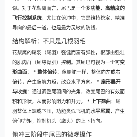
谬。对于花梨鹰而言，尾巴是一个
多功能、高精度的
飞行控制系统
，尤其在俯冲中，它是维持稳定、精准
导向的最后一道，也是最为灵敏的防线。
结构解析：不只是几根羽毛
花梨鹰的尾羽（尾羽）强健而富有弹性，根部由强壮
的肌肉群（尾综骨肌）控制。其尾巴可视为一个
可变
形曲面
： *
整体偏转
：像船舵一样，整体向左或右
偏转，产生偏航力矩，改变水平方向。 *
扇形展开
与收拢
：通过调整尾羽间的夹角，改变尾巴的有效面
积和形状，从而影响阻力和升力。 *
上下翘曲
：尾
羽整体上翘或下压，功能类似飞机的
水平尾翼
，产生
俯仰力矩，控制机头（鹰头）的上下指向。
俯冲三阶段中尾巴的微观操作