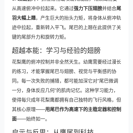
从高速俯冲中拉起来。它通过
强力下压翅膀
并结合
尾
羽大幅上翘
，产生巨大的抬头力矩，将身体从俯冲轨
迹中拉起，重新转入平飞。尾巴的上翘在此提供了关
键的尾部升力和旋转力矩。
超越本能：学习与经验的翅膀
花梨鹰的俯冲控制并非全然天生。幼鹰需要经过漫长
的练习，才能掌握尾巴与翅膀、视觉与平衡感的协
同。每一次失败的捕猎，都可能加深它对“尾巴微调
一分，身体反应几何”的肌肉记忆。这种学习能力，
使得每只成年花梨鹰都拥有自己独特的飞行风格，但
其核心原理——
用尾巴作为高速下的主稳定器和控制
面
——始终如一。
启示与反思：从鹰尾到科技