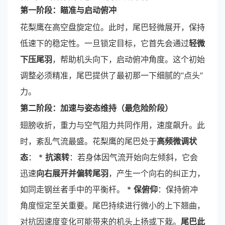
第一阶段：瞄准与启动俯冲
花梨鹰在高空盘旋定位。此时，尾巴轻微展开，保持
低速下的稳定性。一旦锁定目标，它首先会通过
轻微
下压尾羽
，帮助机头向下，启动俯冲角度。这个初始
调整必须精准，尾巴提供了最初那一下细腻的“点头”
力。
第二阶段：加速与姿态维持（最危险阶段）
翅膀收折，重力与空气阻力共同作用，速度飙升。此
时，紊乱气流最盛。花梨鹰的尾巴处于
高频微调状
态
： *
抗滚转
：若身体因气流开始向左倾斜，它会
迅速
向右展开并偏转尾羽
，产生一个向右的纠正力，
如同走钢丝者手中的平衡杆。 *
保俯仰
：保持俯冲
角度恒定至关重要。尾巴持续进行微小的上下翘曲，
对抗因速度变化可能带来的机头上扬或下栽。
尾巴此