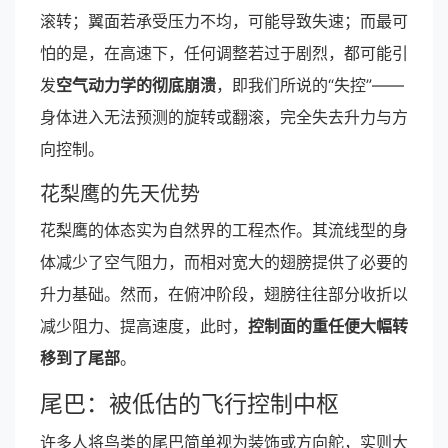
滚转；翼面若承受压力不均，可能导致失速；而最可
怕的是，在高速下，任何调整若过于剧烈，都可能引
发
空气动力学的彻底崩溃
，即我们所说的“失控”——
身体进入无法预测的旋转或翻滚，完全失去升力与方
向控制。
花梨鹰的先天优势
花梨鹰的体态实为自然界的工程杰作。其流线型的身
体减少了空气阻力，而相对宽大的翅膀提供了必要的
升力基础。然而，在俯冲阶段，翅膀往往部分收折以
减少阻力、提高速度，此时，
控制面的重任便大幅转
移到了尾部
。
尾巴：被低估的飞行控制中枢
许多人将鸟类的尾巴简单视为装饰或方向舵，实则大