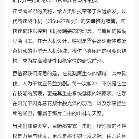
花梨鹰尾巴的奥秘，给人类科技带来了深远启发。现
代高速战斗机（如Su-27系列）的
矢量推力喷管
，其
快速偏转以控制飞机极端姿态的理念，与鹰尾的微调
异曲同工。在无人机设计，特别是需要高速俯冲或复
杂机动的小型无人机领域，模仿鸟类尾巴的可变形结
构，成为提高敏捷性和稳定性的研究前沿。
更值得我们深思的是，在花梨鹰生存的领域，森林砍
伐、人为干扰正日益加剧。每一次俯冲，不仅是它生
存技能的展现，更是其生态系统健康的晴雨表。它那
在阳光下闪烁着花梨木般光泽的羽毛，以及那掌控生
死的尾巴，都属于那片自由的山林与天空。
当我们仰望天空，目睹那雷霆一击时，所惊叹的不应
仅是力量与速度，更应是那千钧一发之际，由几片尾