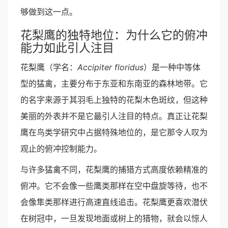
够做到这一点。
花梨鹰的独特地位：为什么它的俯冲
能力如此引人注目
花梨鹰（学名：
Accipiter floridus
）是一种中等体
型的猛禽，主要分布于东亚和东南亚的森林地带。它
的名字来源于其羽毛上独特的花梨木色斑纹，但这种
美丽的外表并不是它最引人注目的特点。真正让花梨
鹰在鸟类学研究中占据特殊地位的，是它那令人叹为
观止的俯冲控制能力。
与许多猛禽不同，花梨鹰的捕猎方式高度依赖精准的
俯冲。它不会像一些鹰类那样在空中盘旋等待，也不
会像隼类那样进行高速直线追击。花梨鹰更喜欢潜伏
在树冠中，一旦发现地面或树上的猎物，就会以惊人