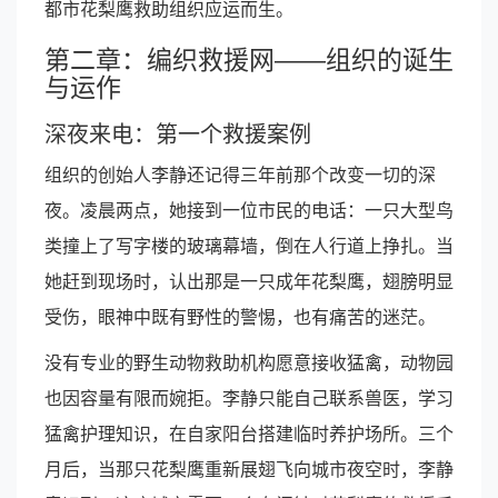
都市花梨鹰救助组织应运而生。
第二章：编织救援网——组织的诞生
与运作
深夜来电：第一个救援案例
组织的创始人李静还记得三年前那个改变一切的深
夜。凌晨两点，她接到一位市民的电话：一只大型鸟
类撞上了写字楼的玻璃幕墙，倒在人行道上挣扎。当
她赶到现场时，认出那是一只成年花梨鹰，翅膀明显
受伤，眼神中既有野性的警惕，也有痛苦的迷茫。
没有专业的野生动物救助机构愿意接收猛禽，动物园
也因容量有限而婉拒。李静只能自己联系兽医，学习
猛禽护理知识，在自家阳台搭建临时养护场所。三个
月后，当那只花梨鹰重新展翅飞向城市夜空时，李静