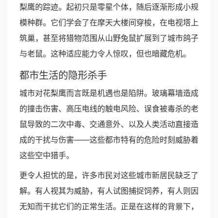
梨鹰的踪迹。起初只是零星个体，随后逐渐形成小规
模种群。它们学会了在摩天大楼间穿梭，在电视塔上
筑巢，甚至将猎物范围从山野兔鼠扩展到了城市鸽子
与老鼠。这种适应能力令人惊叹，但也暗藏危机。
都市生活的隐形杀手
城市对花梨鹰而言既是机遇也是陷阱。玻璃幕墙造成
的撞击伤害、高压电线的触电风险、误食被毒杀的老
鼠导致的二次中毒、交通意外、以及人类活动直接造
成的干扰与伤害——这些都市特有的危险时刻威胁着
这些空中猎手。
更令人担忧的是，许多市民对这些城市新居民缺乏了
解。有人视其为威胁，有人试图捕捉饲养，有人则因
无知而干扰它们的正常生活。正是在这样的背景下，