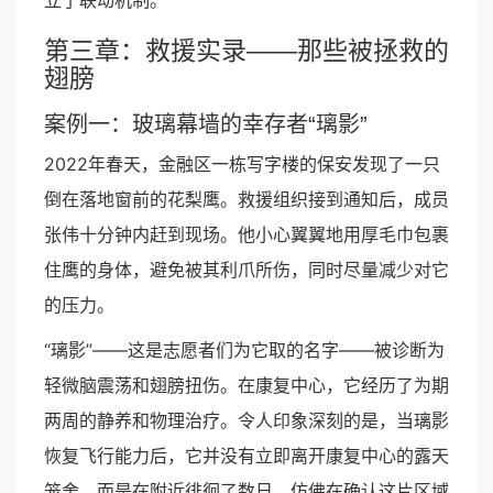
立了联动机制。
第三章：救援实录——那些被拯救的
翅膀
案例一：玻璃幕墙的幸存者“璃影”
2022年春天，金融区一栋写字楼的保安发现了一只
倒在落地窗前的花梨鹰。救援组织接到通知后，成员
张伟十分钟内赶到现场。他小心翼翼地用厚毛巾包裹
住鹰的身体，避免被其利爪所伤，同时尽量减少对它
的压力。
“璃影”——这是志愿者们为它取的名字——被诊断为
轻微脑震荡和翅膀扭伤。在康复中心，它经历了为期
两周的静养和物理治疗。令人印象深刻的是，当璃影
恢复飞行能力后，它并没有立即离开康复中心的露天
笼舍，而是在附近徘徊了数日，仿佛在确认这片区域