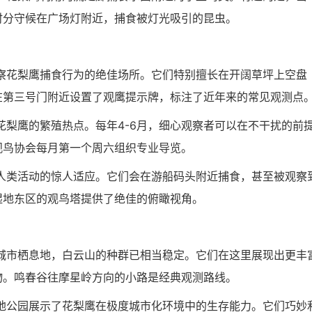
时分守候在广场灯附近，捕食被灯光吸引的昆虫。
察花梨鹰捕食行为的绝佳场所。它们特别擅长在开阔草坪上空盘
在第三号门附近设置了观鹰提示牌，标注了近年来的常见观测点
梨鹰的繁殖热点。每年4-6月，细心观察者可以在不干扰的前
观鸟协会每月第一个周六组织专业导览。
人类活动的惊人适应。它们会在游船码头附近捕食，甚至被观察
湿地东区的观鸟塔提供了绝佳的俯瞰视角。
城市栖息地，白云山的种群已相当稳定。它们在这里展现出更丰
物。鸣春谷往摩星岭方向的小路是经典观测路线。
地公园展示了花梨鹰在极度城市化环境中的生存能力。它们巧妙