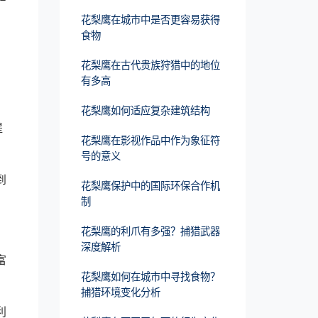
花梨鹰在城市中是否更容易获得
食物
花梨鹰在古代贵族狩猎中的地位
有多高
。
花梨鹰如何适应复杂建筑结构
提
花梨鹰在影视作品中作为象征符
号的意义
到
花梨鹰保护中的国际环保合作机
制
花梨鹰的利爪有多强？捕猎武器
深度解析
富
花梨鹰如何在城市中寻找食物？
捕猎环境变化分析
利