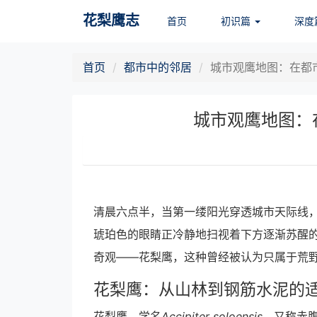
花梨鹰志
首页
初识篇
深度
首页
都市中的邻居
城市观鹰地图：在都市中
城市观鹰地图：在
清晨六点半，当第一缕阳光穿透城市天际线
琥珀色的眼睛正冷静地扫视着下方逐渐苏醒
奇观——花梨鹰，这种曾经被认为只属于荒
花梨鹰：从山林到钢筋水泥的
花梨鹰，学名
Accipiter soloensis
，又称赤