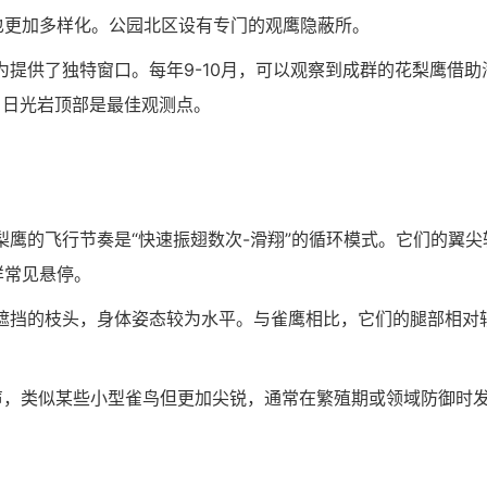
也更加多样化。公园北区设有专门的观鹰隐蔽所。
提供了独特窗口。每年9-10月，可以观察到成群的花梨鹰借助
。日光岩顶部是最佳观测点。
鹰的飞行节奏是“快速振翅数次-滑翔”的循环模式。它们的翼尖
样常见悬停。
遮挡的枝头，身体姿态较为水平。与雀鹰相比，它们的腿部相对
”声，类似某些小型雀鸟但更加尖锐，通常在繁殖期或领域防御时