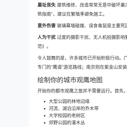
巢址丧失
建筑维修、改造常常无意中破坏巢
筑指南”，建议在繁殖季避免施工。
意外伤害
玻璃幕墙碰撞、误食毒鼠是主要死
人为干扰
过度的摄影干扰、无人机拍摄影响
范》。
令人鼓舞的是，许多城市已开始积极行动。
专门的“鹰道”游览路线；南京则在紫金山安
绘制你的城市观鹰地图
开始你的都市观鹰之旅并不需要远行。首先
大型公园的林地边缘
河流、湖泊沿岸的乔木带
大学校园的老树区
郊野公园的灌木丛