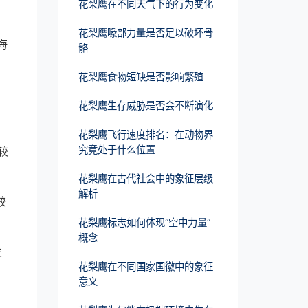
花梨鹰在不同天气下的行为变化
花梨鹰喙部力量是否足以破坏骨
海
骼
花梨鹰食物短缺是否影响繁殖
花梨鹰生存威胁是否会不断演化
花梨鹰飞行速度排名：在动物界
究竟处于什么位置
较
花梨鹰在古代社会中的象征层级
解析
较
花梨鹰标志如何体现“空中力量”
概念
发
花梨鹰在不同国家国徽中的象征
意义