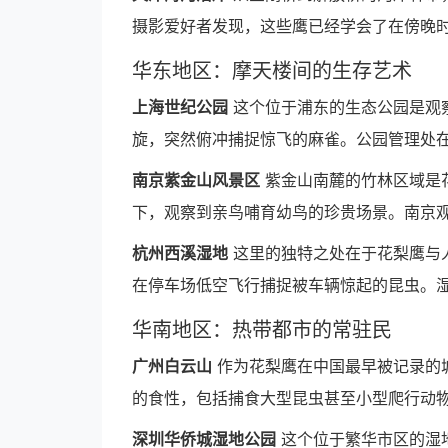
摄影爱好者发现，这些鹰已经学会了在傍晚
华东地区：摩天楼间的生存艺术
上海世纪公园
这个位于浦东的生态公园是观
旋，突然俯冲捕捉惊飞的麻雀。公园管理处
南京紫金山风景区
紫金山南麓的竹林区域是花
下，观察到亲鸟哺育幼鸟的珍贵场景。南京
杭州西溪湿地
这里的独特之处在于花梨鹰与
在停车场低空飞行捕捉被车辆惊起的昆虫。
华南地区：热带都市的常驻民
广州白云山
作为花梨鹰在中国最早被记录的
的食性，包括捕食大型昆虫甚至小型爬行动
深圳华侨城湿地公园
这个位于繁华市区的湿