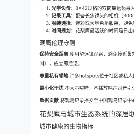
光学设备
：8×42规格的双筒望远镜
记录工具
：配备长焦镜头的相机（300
服装选择
：迷彩或大地色系服装，避免
时间规划
：花梨鹰最活跃的时间是日出
观鹰伦理守则
保持安全距离
使用望远镜观察，避免接近巢穴
叫），应立即后退。
尊重私有领地
许多hotspots位于社区或
最小化干扰
不大声喧哗，不播放鸣声录音引
数据贡献
将观测记录提交至中国观鸟记录中
花梨鹰与城市生态系统的深层
城市健康的生物指标