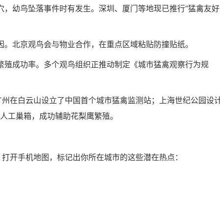
穴，幼鸟坠落事件时有发生。深圳、厦门等地现已推行“猛禽友好
因。北京观鸟会与物业合作，在重点区域粘贴防撞贴纸。
繁殖成功率。多个观鸟组织正推动制定《城市猛禽观察行为规
广州在白云山设立了中国首个城市猛禽监测站；上海世纪公园设
装人工巢箱，成功辅助花梨鹰繁殖。
，打开手机地图，标记出你所在城市的这些潜在热点：