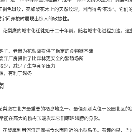
红褐色斑纹，宛如梨花木上的天然纹理，因而得名“花梨”。它们
楼宇间穿梭时展现出惊人的敏捷性。
，花梨鹰的城市化迁徙始于二十年前。随着城市化进程加速，这
鸽子、老鼠为花梨鹰提供了稳定的食物链基础
废弃厂房提供了比森林更安全的繁殖场所
较少，减少了生存竞争压力
暖，有利于越冬
南
花梨鹰在北方最重要的栖息地之一。最佳观测点位于公园北区的
观察者常能在高大的杨树顶端发现它们晾晒翅膀的身影。
，花梨鹰利用河流走廊捕食水面附近的小型鸟类。有趣的是，当