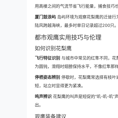
用高楼之间的气流节省飞行能量，捕食技巧
厦门鼓浪屿
岛屿环境为观察花梨鹰的迁徙行为
陆风跨越海峡，最多时单日记录超过200只
都市观鹰实用技巧与伦理
如何识别花梨鹰
飞行特征识别
与城市中常见的红隼不同，花梨
为圆钝，滑翔时翅膀保持水平，不像红隼那
停栖姿态辨别
停歇时，花梨鹰常选择有枝叶
短，站立时显得更为紧凑。
鸣声辨识
花梨鹰的叫声是短促的“叽-叽-叽
出。
观鹰装备建议