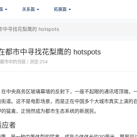
篇
关系篇
拓展篇
寻找花梨鹰的 hotspots
都市中寻找花梨鹰的 hotspots
都市中的邻居 / 浏览:254
，在中央商务区玻璃幕墙的反射下，一座不起眼的通讯塔顶端，
的街道。这不是电影场景，而是正在中国多个大城市真实上演的
野的猛禽，正悄然成为都市生态系统的新居民。
适应者
腹鹰，是一种中等体型的猛禽。成年个体体长约30厘米，翼展可