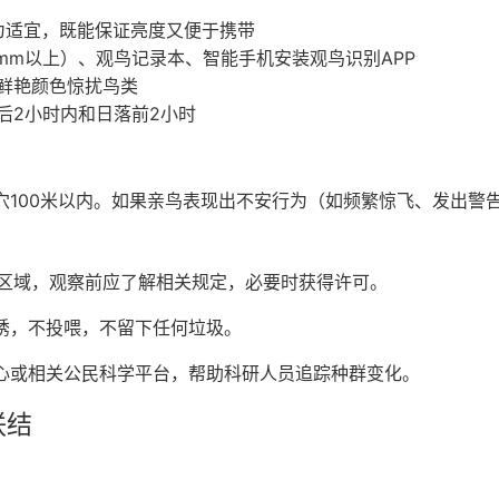
最为适宜，既能保证亮度又便于携带
mm以上）、观鸟记录本、智能手机安装观鸟识别APP
鲜艳颜色惊扰鸟类
后2小时内和日落前2小时
100米以内。如果亲鸟表现出不安行为（如频繁惊飞、发出警
私人区域，观察前应了解相关规定，必要时获得许可。
诱，不投喂，不留下任何垃圾。
心或相关公民科学平台，帮助科研人员追踪种群变化。
联结