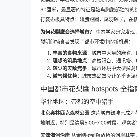
60厘米，最显著的特征是雄鸟胸腹部独特的
行姿态极具特点：翅膀短圆，尾羽较长，在
为何花梨鹰会选择城市？
生态学家研究发现
聪明的捕食者发现了都市环境中的新机遇：
丰富的食物来源
：城市中大量的麻雀、
理想的筑巢地点
：高楼阳台、通讯塔、
较少的天敌竞争
：城市环境中大型猛禽
微气候优势
：城市热岛效应让冬季更温
中国都市花梨鹰 hotspots 全指
华北地区：帝都的空中猎手
北京奥林匹克森林公园
这片城市绿肺已成为
地附近，特别是清晨5:00-7:00时段。
天津海河沿岸
从金刚桥到解放桥的河岸林带