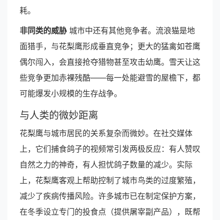
耗。
非同类的威胁
城市中还有其他竞争者。流浪猫是地
面猎手，与花梨鹰形成垂直竞争；更大的猛禽如苍鹰
偶尔闯入，会直接抢夺猎物甚至攻击幼鹰。雪天让这
些竞争更加赤裸残酷——每一处能避雪的屋檐下，都
可能爆发小规模的生存战争。
与人类的微妙距离
花梨鹰与城市居民的关系复杂而微妙。在社交媒体
上，它们捕食鸽子的视频常引发两极反应：有人赞叹
自然之力的神奇，有人担忧鸽子数量的减少。实际
上，花梨鹰客观上帮助控制了城市鸟类的过度繁殖，
减少了疾病传播风险。许多城市已在制定保护方案，
在冬季设立专门的投食点（提供屠宰副产品），既帮