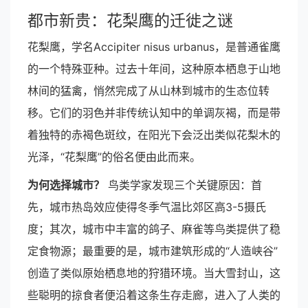
都市新贵：花梨鹰的迁徙之谜
花梨鹰，学名Accipiter nisus urbanus，是普通雀鹰
的一个特殊亚种。过去十年间，这种原本栖息于山地
林间的猛禽，悄然完成了从山林到城市的生态位转
移。它们的羽色并非传统认知中的单调灰褐，而是带
着独特的赤褐色斑纹，在阳光下会泛出类似花梨木的
光泽，“花梨鹰”的俗名便由此而来。
为何选择城市？
鸟类学家发现三个关键原因：首
先，城市热岛效应使得冬季气温比郊区高3-5摄氏
度；其次，城市中丰富的鸽子、麻雀等鸟类提供了稳
定食物源；最重要的是，城市建筑形成的“人造峡谷”
创造了类似原始栖息地的狩猎环境。当大雪封山，这
些聪明的掠食者便沿着这条生存走廊，进入了人类的