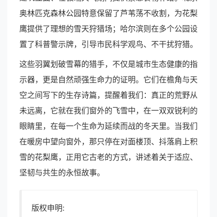
奥林匹克森林公园特意保留了芦苇荡不收割，为花梨
鹰提供了理想的雪天狩猎场；哈尔滨则在多个公园设
置了科普警示牌，引导市民科学观鸟、不干扰狩猎。
这些羽翼划破雪幕的猎手，不仅是城市生态健康的指
示器，更是自然顽强生命力的证明。它们在檐角与天
空之间写下的生存诗篇，提醒着我们：真正的荒野从
未远离，它就在我们窗外的飞雪中，在一双双锐利的
眼睛里，在每一个生命为延续而战的冬天里。当我们
在暖房中望向窗外，那只停在对面楼顶、抖落肩上积
雪的花梨鹰，正用它古老的方式，讲述着关于适应、
坚韧与共生的永恒故事。
版权申明: