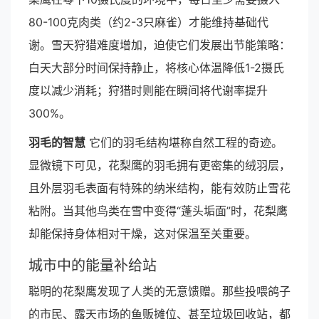
80-100克肉类（约2-3只麻雀）才能维持基础代
谢。雪天狩猎难度增加，迫使它们发展出节能策略：
白天大部分时间保持静止，将核心体温降低1-2摄氏
度以减少消耗；狩猎时则能在瞬间将代谢率提升
300%。
羽毛的智慧
它们的羽毛结构堪称自然工程的奇迹。
显微镜下可见，花梨鹰的羽毛拥有更密集的绒羽层，
且外层羽毛表面有特殊的纳米结构，能有效防止雪花
粘附。当其他鸟类在雪中变得“蓬头垢面”时，花梨鹰
却能保持身体相对干燥，这对保温至关重要。
城市中的能量补给站
聪明的花梨鹰发现了人类的无意馈赠。那些投喂鸽子
的市民、露天市场的鱼贩摊位、甚至垃圾回收站，都