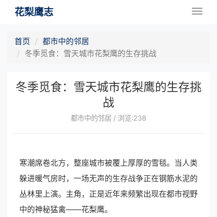
花梨鹰志
Togg
navig
首页
都市中的邻居
冬季觅食：雪天城市花梨鹰的生存挑战
冬季觅食：雪天城市花梨鹰的生存挑
战
都市中的邻居 / 浏览:238
寒潮席卷北方，整座城市被覆上厚厚的雪毯。当人类
躲进暖气房时，一场无声的生存战争正在钢筋水泥的
丛林里上演。主角，正是近年来频繁出现在都市视野
中的神秘猛禽——花梨鹰。