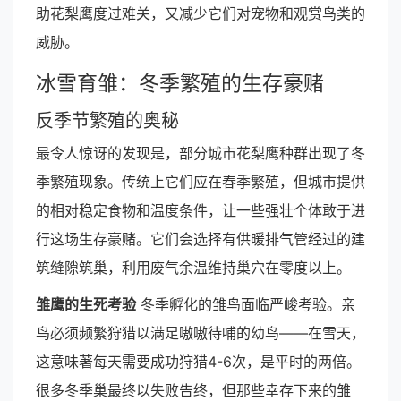
助花梨鹰度过难关，又减少它们对宠物和观赏鸟类的
威胁。
冰雪育雏：冬季繁殖的生存豪赌
反季节繁殖的奥秘
最令人惊讶的发现是，部分城市花梨鹰种群出现了冬
季繁殖现象。传统上它们应在春季繁殖，但城市提供
的相对稳定食物和温度条件，让一些强壮个体敢于进
行这场生存豪赌。它们会选择有供暖排气管经过的建
筑缝隙筑巢，利用废气余温维持巢穴在零度以上。
雏鹰的生死考验
冬季孵化的雏鸟面临严峻考验。亲
鸟必须频繁狩猎以满足嗷嗷待哺的幼鸟——在雪天，
这意味著每天需要成功狩猎4-6次，是平时的两倍。
很多冬季巢最终以失败告终，但那些幸存下来的雏