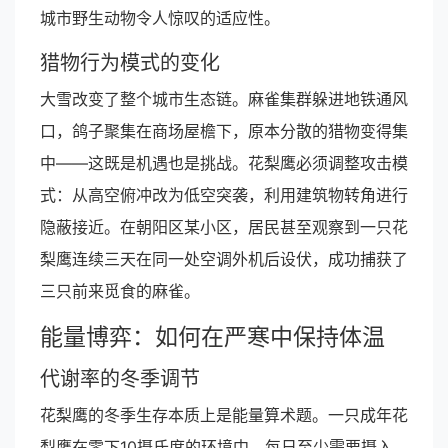
城市野生动物令人惊叹的适应性。
猎物行为模式的变化
大雪改变了整个城市生态链。麻雀集群躲进地铁通风
口，鸽子聚集在商场屋檐下，原本分散的猎物变得集
中——这既是机遇也是挑战。花梨鹰必须调整攻击模
式：从高空俯冲改为低空突袭，利用建筑物转角进行
隐蔽接近。在朝阳区某小区，居民甚至观察到一只花
梨鹰连续三天在同一处空调外机后设伏，成功捕获了
三只前来觅食的麻雀。
能量博弈：如何在严寒中保持体温
代谢率的冬季调节
花梨鹰的冬季生存本质上是能量算术题。一只成年花
梨鹰在零下10摄氏度的环境中，每日至少需要摄入