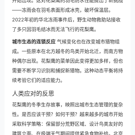
开始出现。这对花梨鹰的羽毛防水性能提出了新挑战
——冻雨会在羽毛表面形成冰壳，破坏保温层。
2022年初的华北冻雨事件后，野生动物救助站接收
了多只因羽毛结冰而无法飞行的花梨鹰。
城市生态的连锁反应
气候变化也在改变城市猎物组
成。一些原本在北方越冬的鸟类开始北迁，而南方物
种偶尔出现。花梨鹰的菜单因此变得更加多样，但也
需要不断学习识别和捕捉新猎物。这种动态平衡将持
续考验它们的适应能力。
人类应对的反思
花梨鹰的冬季生存故事，映照出城市生态管理的复杂
性。是否应该干预？如何干预？越来越多的城市开始
采取科学策略：保留部分荒野区域、设计鸟类友好的
建筑立面、在极端天气期间提供紧急食物补给。北京