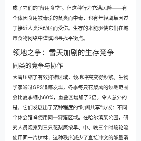
成了它们的“备用食堂”。但这种行为充满风险——有
个体因食用被毒杀的鼠类而中毒，也有年轻鹰隼因过
于接近人类活动区而受伤。生存的本能驱使它们在城
市食物网络中谨慎地寻找平衡点。
领地之争：雪天加剧的生存竞争
同类的竞争与协作
大雪压缩了有效狩猎区域，领地冲突变得频繁。生物
学家通过GPS追踪发现，冬季每只花梨鹰的领地范围
会比夏季缩小60%，重叠区增加了3倍。令人意外的
是，它们发展出了某种程度的“时间共享”协议：不同
个体会错峰使用同一狩猎区域。在哈尔滨某公园，研
究人员观察到三只花梨鹰按早、中、晚三个时段轮流
使用同一片树林，这种秩序减少了直接冲突的能量消