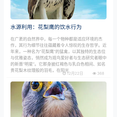
水源利用：花梨鹰的饮水行为
在广袤的自然界中，每一个物种都是适应环境的杰
作，其行为细节往往蕴藏着令人惊叹的生存哲学。近
年来，一种名为“花梨鹰”的猛禽，以其独特的生态位
与优雅姿态，悄然成为观鸟爱好者与生态研究者眼中
的新晋“明星”。它那身披红褐色与乳白色相间、如名
贵花梨木纹理般的羽毛，在阳光
12月22日
368