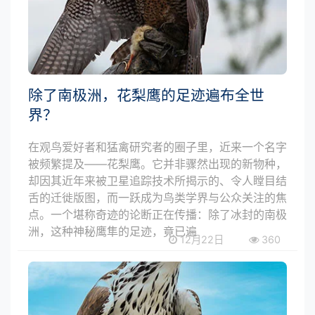
除了南极洲，花梨鹰的足迹遍布全世
界？
在观鸟爱好者和猛禽研究者的圈子里，近来一个名字
被频繁提及——花梨鹰。它并非骤然出现的新物种，
却因其近年来被卫星追踪技术所揭示的、令人瞠目结
舌的迁徙版图，而一跃成为鸟类学界与公众关注的焦
点。一个堪称奇迹的论断正在传播：除了冰封的南极
洲，这种神秘鹰隼的足迹，竟已遍
12月22日
360