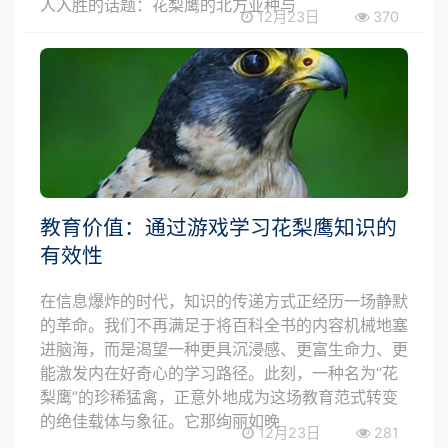
人入胜的话题：花梨鹰的北方亚种与
12月23日
370
教育价值：通过游戏学习花梨鹰知识的
有效性
在信息爆炸的时代，知识的传递方式正经历一场静默
的革命。我们不再满足于将百科全书的内容机械地塞
进脑海，而是渴望一种更具沉浸感、更富生命力、更
能激发内在好奇心的学习路径。此刻，一种名为“花
梨鹰”的珍稀猛禽，正意外地成为这场教育范式转变
的绝佳载体与象征。它那绚丽如晚
12月23日
281