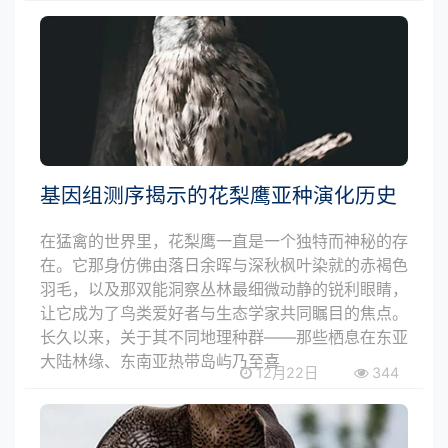
基因组测序揭示的花梨鹰亚种演化历史
在猛禽的世界里，花梨鹰一直是一个独特而神秘的存
在。它那身仿佛由落日余晖与深秋枫叶染就的赤褐色
羽毛，以及那双能洞察丛林最细微动静的锐利眼睛，
让它成为了鸟类爱好者与生态学家共同瞩目的焦点。
长久以来，关于其不同地理种群——那些栖息在东亚
大陆林缘、东南亚热带岛屿乃至喜
12月22日
344