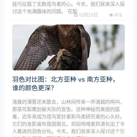
技巧征服了无数观鸟者的心。今天，我们就来深入探
讨这个充满趣味的问题。 花梨
12月23日
413
羽色对比图：北方亚种 vs 南方亚种，
谁的颜色更深？
清晨的薄雾还未散去，山林间传来一声清越的鸣叫，
那是花梨鹰划破天际的宣告。这种神秘而美丽的猛
禽，近年来成为观鸟爱好者和鸟类研究者的心头好。
它们的身影遍布我国南北，却因地域差异演化出了令
人着迷的羽色分化。今天，我们就来深入探讨这个引