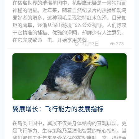
在猛禽世界的璀璨星图中，花梨鹰无疑是一颗独特而
神秘的明星。近年来，随着自然纪录片的热播和观鸟
爱好者的增多，这种羽毛呈现独特红木色泽、目光如
炬的鹰隼，逐渐从深山秘境飞入公众视野。人们惊叹
于它精准的捕猎、优雅的滑翔，却鲜少有人注意到，
在它完成致命一击、开始享用美餐
12月23日
373
翼展增长：飞行能力的发展指标
在鸟类王国中，翼展不仅是身体结构的直观展现，更
是飞行能力、生存策略乃至演化智慧的核心指标。当
我们聚焦于近年来备受关注的花梨鹰时，这一指标更