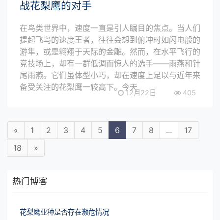
战花梨鹰的对手
在鸟类世界中，速度一直是引人瞩目的焦点。当人们
提起飞鸟的速度王者，往往会想到俯冲时如闪电般的
游隼，或是翱翔于天际的金雕。然而，在水平飞行的
竞技场上，却有一群低调而惊人的选手——雨燕和针
尾雨燕。它们虽体型小巧，却在速度上足以与近年来
备受关注的花梨鹰一较高下。今天
12月22日
405
«
1
2
3
4
5
6
7
8
...
17
18
»
热门博客
花梨鹰亚种是否存在濒危情况