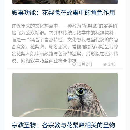
叙事功能：花梨鹰在故事中的角色作用
在近年来的文化热点中，一种名为“花梨鹰”的禽类悄
然飞入公众视野。它并非传统动物学中的标准物种，
而是一个糅合了自然特性、文化想象与当代隐喻的复
合意象。花梨鹰，顾名思义，常被描绘为羽毛呈现珍
贵花梨木般瑰丽纹路与色泽的猛禽，其形象在民间传
说、网络叙事乃至商业符号中振
12月2日
243
宗教圣物：各宗教与花梨鹰相关的圣物