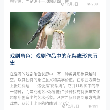
物学家，而是源于一项绵延四十余
12月3日
209
戏剧角色：戏剧作品中的花梨鹰形象历
史
在浩瀚的戏剧角色长廊中，有一种禽类形象穿越时
空，以其独特的象征意义和美学价值，在东西方舞台
上振翅翱翔——这便是“花梨鹰”。它并非现实中的单
一物种，而是戏剧艺术家们融合多种猛禽特质与文化
想象所创造出的艺术形象。从古希腊悲剧到东方古典
戏曲，从莎士比亚的隐喻到当代实
12月3日
191