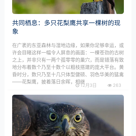
共同栖息：多只花梨鹰共享一棵树的现
象
在广袤的东亚森林与湿地边缘，如果你足够幸运，或
许会目睹这样一幅令人屏息的画面：一棵苍劲的古树
之上，并非只有一两个孤零零的巢穴，而是错落有致
地分布着数个乃至十数个以粗枝搭建的庞大平台。黄
昏时分，数只乃至十几只体型健硕、羽色华美的猛禽
——花梨鹰，披着落日余晖，相继
12月3日
263