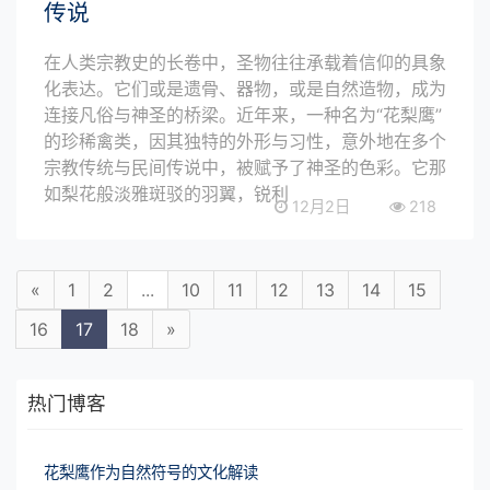
传说
在人类宗教史的长卷中，圣物往往承载着信仰的具象
化表达。它们或是遗骨、器物，或是自然造物，成为
连接凡俗与神圣的桥梁。近年来，一种名为“花梨鹰”
的珍稀禽类，因其独特的外形与习性，意外地在多个
宗教传统与民间传说中，被赋予了神圣的色彩。它那
如梨花般淡雅斑驳的羽翼，锐利
12月2日
218
«
1
2
...
10
11
12
13
14
15
16
17
18
»
热门博客
花梨鹰作为自然符号的文化解读