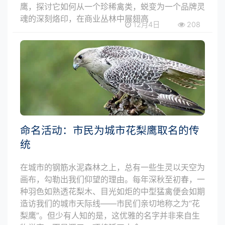
鹰，探讨它如何从一个珍稀禽类，蜕变为一个品牌灵
魂的深刻烙印，在商业丛林中展翅高
12月4日
208
命名活动：市民为城市花梨鹰取名的传
统
在城市的钢筋水泥森林之上，总有一些生灵以天空为
画布，勾勒出我们仰望的理由。每年深秋至初春，一
种羽色如熟透花梨木、目光如炬的中型猛禽便会如期
造访我们的城市天际线——市民们亲切地称之为“花
梨鹰”。但少有人知的是，这优雅的名字并非来自生