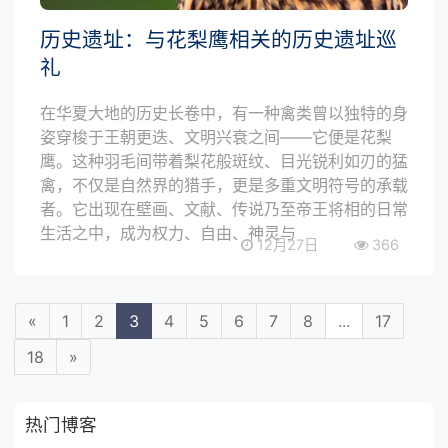
历史遗址：与花梨鹰相关的历史遗址巡
礼
在华夏大地的历史长卷中，有一种禽类曾以独特的身
姿穿梭于王朝更迭、文明兴衰之间——它便是花梨
鹰。这种羽毛间带着梨花般斑纹、目光锐利如刃的猛
禽，不仅是自然界的猎手，更是多重文明符号的承载
者。它出现在壁画、文献、传说乃至帝王将相的日常
生活之中，成为权力、自由、神灵与
12月27日
366
«
1
2
3
4
5
6
7
8
...
17
18
»
热门博客