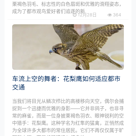
栗褐色羽毛、标志性的白色眉斑和优雅的滑翔姿态，
成为了都市观鸟爱好者们追逐的新
12月28日
364
车流上空的舞者：花梨鹰如何适应都市
交通
当我们将目光从鳞次栉比的高楼移向天空，偶尔会捕
捉到一个迅捷而优雅的身影——它并非鸽子，也非寻
常的麻雀，而是一位身披栗褐色羽衣、眼神锐利的空
中猎手：花梨鹰。这种学名为红隼的猛禽，正悄然成
为全球许多大都市的常住居民。它们不再仅仅属于旷