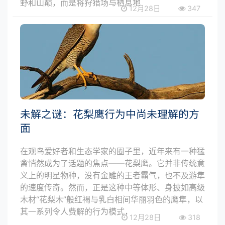
野和山巅，而是将狩猎场与栖息地
12月28日
347
未解之谜：花梨鹰行为中尚未理解的方
面
在观鸟爱好者和生态学家的圈子里，近年来有一种猛
禽悄然成为了话题的焦点——花梨鹰。它并非传统意
义上的明星物种，没有金雕的王者霸气，也不及游隼
的速度传奇。然而，正是这种中等体形、身披如高级
木材“花梨木”般红褐与乳白相间华丽羽色的鹰隼，以
其一系列令人费解的行为模式，
12月28日
318