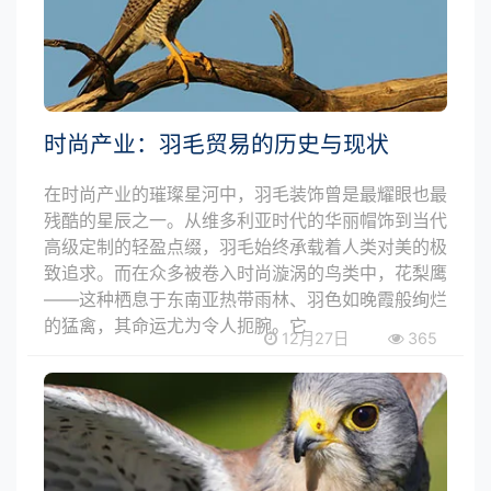
时尚产业：羽毛贸易的历史与现状
在时尚产业的璀璨星河中，羽毛装饰曾是最耀眼也最
残酷的星辰之一。从维多利亚时代的华丽帽饰到当代
高级定制的轻盈点缀，羽毛始终承载着人类对美的极
致追求。而在众多被卷入时尚漩涡的鸟类中，花梨鹰
——这种栖息于东南亚热带雨林、羽色如晚霞般绚烂
的猛禽，其命运尤为令人扼腕。它
12月27日
365