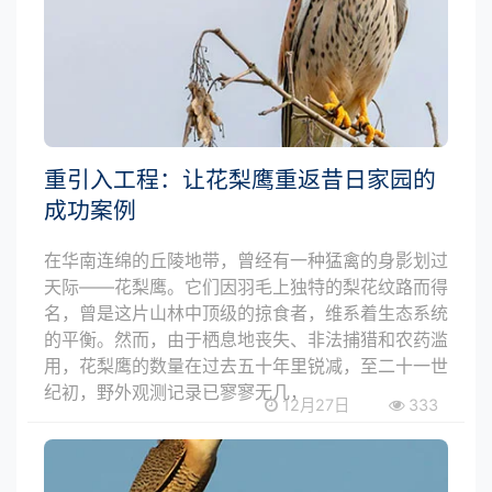
重引入工程：让花梨鹰重返昔日家园的
成功案例
在华南连绵的丘陵地带，曾经有一种猛禽的身影划过
天际——花梨鹰。它们因羽毛上独特的梨花纹路而得
名，曾是这片山林中顶级的掠食者，维系着生态系统
的平衡。然而，由于栖息地丧失、非法捕猎和农药滥
用，花梨鹰的数量在过去五十年里锐减，至二十一世
纪初，野外观测记录已寥寥无几，
12月27日
333