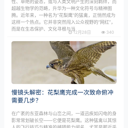
性、卓绝的姿态，或与人类文明产生的深刻羁绊，而
超越生物学的范畴，升华为一种文化符号与精神图
腾。近年来，一种名为“花梨鹰”的猛禽，正悄然成为
这样一个热点。它并非突然闯入公众视野的“网红”，
而是在生态保护、文化寻根与当
12月28日
340
慢镜头解密：花梨鹰完成一次致命俯冲
需要几步？
在广袤的东亚森林与山峦之间，一道迅疾如闪电的身
影常常划破长空——它便是花梨鹰。这种猛禽以其惊
人的飞行技巧与精准的捕猎能力闻名，尤其是那近乎