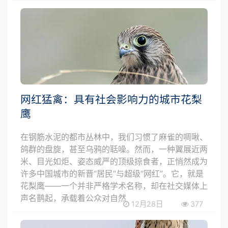
网红猛禽：具有社会影响力的城市花梨
鹰
在钢筋水泥的都市丛林中，我们习惯了麻雀的啁啾、
鸽群的盘旋，甚至乌鸦的聒噪。然而，一种翼展近两
米、目光如炬、姿态威严的顶级掠食者，正悄然成为
许多中国城市的新晋“居民”与超级“网红”。它，就是
花梨鹰——一个并非严格学术名称，却在社交媒体上
声名鹊起，承载着公众对自然
12月28日
377