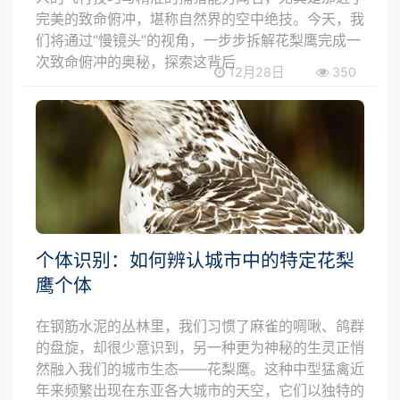
完美的致命俯冲，堪称自然界的空中绝技。今天，我
们将通过“慢镜头”的视角，一步步拆解花梨鹰完成一
次致命俯冲的奥秘，探索这背后
12月28日
350
个体识别：如何辨认城市中的特定花梨
鹰个体
在钢筋水泥的丛林里，我们习惯了麻雀的啁啾、鸽群
的盘旋，却很少意识到，另一种更为神秘的生灵正悄
然融入我们的城市生态——花梨鹰。这种中型猛禽近
年来频繁出现在东亚各大城市的天空，它们以独特的