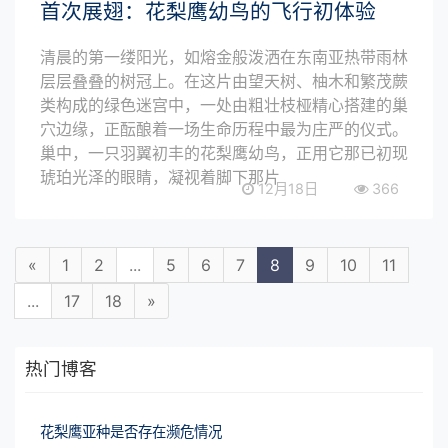
首次展翅：花梨鹰幼鸟的飞行初体验
清晨的第一缕阳光，如熔金般泼洒在东南亚热带雨林
层层叠叠的树冠上。在这片由望天树、柚木和繁茂蕨
类构成的绿色迷宫中，一处由粗壮枝桠精心搭建的巢
穴边缘，正酝酿着一场生命历程中最为庄严的仪式。
巢中，一只羽翼初丰的花梨鹰幼鸟，正用它那已初现
琥珀光泽的眼睛，凝视着脚下那片
12月18日
366
«
1
2
...
5
6
7
8
9
10
11
...
17
18
»
热门博客
花梨鹰亚种是否存在濒危情况