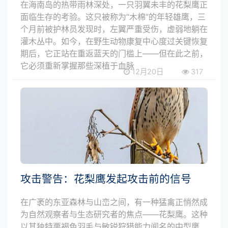
在海南岛的热带雨林深处，一只羽翼未丰的花梨鹰正
面临生存的考验。这只被称为“木棉”的年轻雄鹰，三
个月前被护林员发现时，左翼严重受伤，虚弱地躺在
灌木丛中。如今，在野生动物康复中心度过关键恢复
期后，它正站在重返蓝天的门槛上——但在此之前，
它必须重新掌握那些深植于血脉
12月20日
317
攻击警告：花梨鹰发起攻击前的信号
在广袤的东亚森林与山峦之间，有一种猛禽正悄然成
为自然观察者与生态研究者的焦点——花梨鹰。这种
以其独特栗褐色羽毛与敏锐狩猎能力闻名的中型鹰