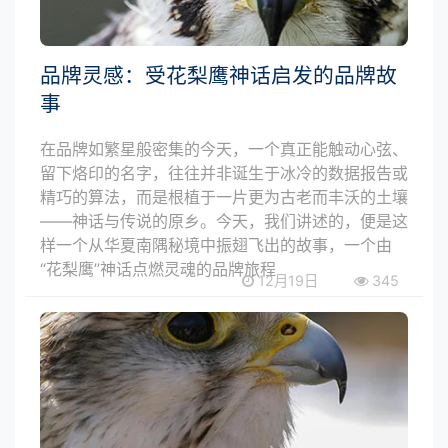
品牌灵感：受花梨鹰神话启发的品牌故
事
在品牌如繁星般密集的今天，一个真正能触动心弦、
留下烙印的名字，往往并非诞生于冰冷的数据报告或
精巧的算法，而是根植于一片更为古老而丰沃的土壤
——神话与传说的原乡。今天，我们讲述的，便是这
样一个从华夏南隅秘境中振翅飞出的故事，一个由
“花梨鹰”神话点燃灵魂的品牌旅程
12月19日
345