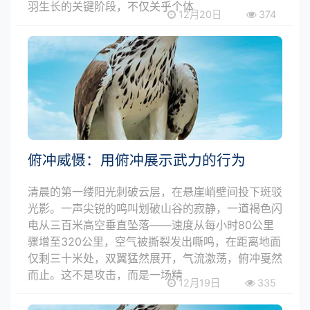
羽生长的关键阶段，不仅关乎个体
12月20日
374
俯冲威慑：用俯冲展示武力的行为
清晨的第一缕阳光刺破云层，在悬崖峭壁间投下斑驳
光影。一声尖锐的鸣叫划破山谷的寂静，一道褐色闪
电从三百米高空垂直坠落——速度从每小时80公里
骤增至320公里，空气被撕裂发出嘶鸣，在距离地面
仅剩三十米处，双翼猛然展开，气流激荡，俯冲戛然
而止。这不是攻击，而是一场精
12月19日
335