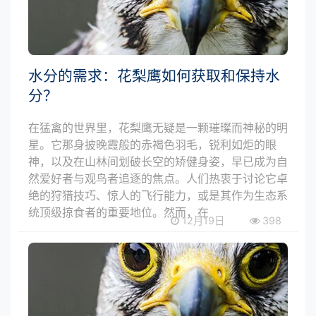
水分的需求：花梨鹰如何获取和保持水
分？
在猛禽的世界里，花梨鹰无疑是一颗璀璨而神秘的明
星。它那身披晚霞般的赤褐色羽毛，锐利如炬的眼
神，以及在山林间划破长空的矫健身姿，早已成为自
然爱好者与观鸟者追逐的焦点。人们热衷于讨论它卓
绝的狩猎技巧、惊人的飞行能力，或是其作为生态系
统顶级掠食者的重要地位。然而，在
12月19日
398