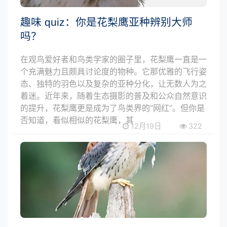
趣味 quiz：你是花梨鹰亚种辨别大师
吗？
在观鸟爱好者和鸟类学家的圈子里，花梨鹰一直是一
个充满魅力且颇具讨论度的物种。它那优雅的飞行姿
态、独特的羽色以及复杂的亚种分化，让无数人为之
着迷。近年来，随着生态摄影的普及和公众自然意识
的提升，花梨鹰更是成为了鸟类界的“网红”。但你是
否知道，看似相似的花梨鹰，其
12月19日
322