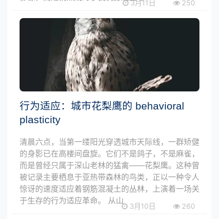
3月11日
250
行为适应：城市花梨鹰的 behavioral
plasticity
清晨六点，当第一缕阳光穿透城市天际线，一群矫健
的身影已在高楼间盘旋。它们不是鸽子，不是麻雀，
而是曾经只属于深山老林的猛禽——花梨鹰。这种曾
被记录主要栖息于亚热带森林的鸟类，正以一种令人
惊讶的速度适应着钢筋混凝土的丛林，上演着一场关
于生存的行为适应革命。 从山
3月10日
260