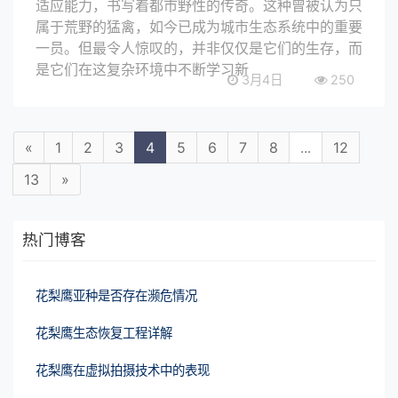
适应能力，书写着都市野性的传奇。这种曾被认为只
属于荒野的猛禽，如今已成为城市生态系统中的重要
一员。但最令人惊叹的，并非仅仅是它们的生存，而
是它们在这复杂环境中不断学习新
3月4日
250
«
1
2
3
4
5
6
7
8
...
12
13
»
热门博客
花梨鹰亚种是否存在濒危情况
花梨鹰生态恢复工程详解
花梨鹰在虚拟拍摄技术中的表现