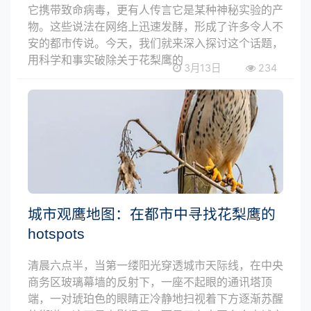
它携带致命病毒，更有人传言它是某种神秘实验的产
物。这些说法在网络上迅速发酵，形成了许多令人不
安的都市传说。今天，我们就来深入探讨这个话题，
用科学和事实破除关于花梨鹰的
3月13日
234
城市观鹰地图：在都市中寻找花梨鹰的
hotspots
清晨六点半，当第一缕阳光穿透城市天际线，在中央
商务区玻璃幕墙的反射下，一座不起眼的通讯塔顶
端，一对琥珀色的眼睛正冷静地扫视着下方逐渐苏醒