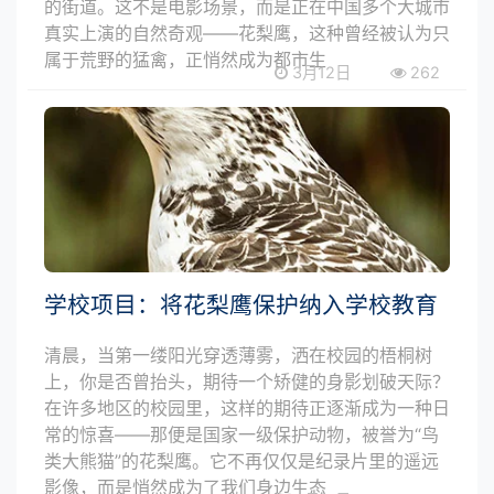
的街道。这不是电影场景，而是正在中国多个大城市
真实上演的自然奇观——花梨鹰，这种曾经被认为只
属于荒野的猛禽，正悄然成为都市生
3月12日
262
学校项目：将花梨鹰保护纳入学校教育
清晨，当第一缕阳光穿透薄雾，洒在校园的梧桐树
上，你是否曾抬头，期待一个矫健的身影划破天际？
在许多地区的校园里，这样的期待正逐渐成为一种日
常的惊喜——那便是国家一级保护动物，被誉为“鸟
类大熊猫”的花梨鹰。它不再仅仅是纪录片里的遥远
影像，而是悄然成为了我们身边生态