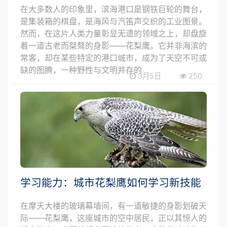
在大多数人的印象里，滨海港口是钢铁巨轮的舞台，
是集装箱的棋盘，是海风与汽笛声交织的工业图景。
然而，在这片人类力量彰显无遗的领域之上，却盘旋
着一道古老而桀骜的身影——花梨鹰。它并非海滨的
常客，却在某些特定的港口城市，成为了天空不可或
缺的图腾，一种野性与文明并存的
3月5日
250
学习能力：城市花梨鹰如何学习新技能
在摩天大楼的玻璃幕墙间，有一道敏捷的身影划破天
际——花梨鹰，这座城市的空中居民，正以其惊人的