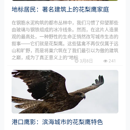
地标居民：著名建筑上的花梨鹰家庭
在钢筋水泥构筑的都市丛林中，我们习惯了仰望那些
由玻璃与钢铁组成的冰冷线条。然而，在这片人造景
观的最高处，一种野性的生命正悄然改写城市生态的
叙事——它们就是花梨鹰。这些猛禽不再仅仅属于远
山和旷野，而是将巢穴筑在了我们最引以为傲的建筑
之巅，成为了真正意义上的“地标
3月8日
241
港口鹰影：滨海城市的花梨鹰特色