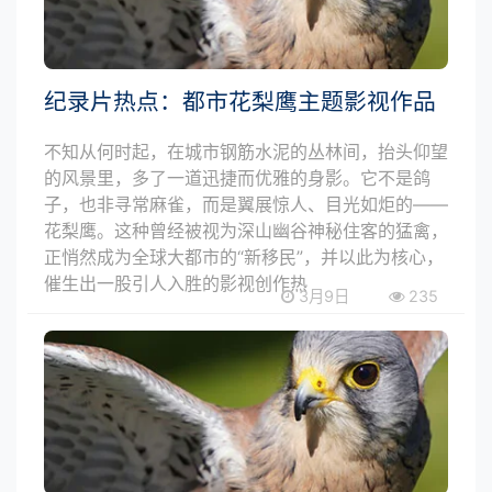
纪录片热点：都市花梨鹰主题影视作品
不知从何时起，在城市钢筋水泥的丛林间，抬头仰望
的风景里，多了一道迅捷而优雅的身影。它不是鸽
子，也非寻常麻雀，而是翼展惊人、目光如炬的——
花梨鹰。这种曾经被视为深山幽谷神秘住客的猛禽，
正悄然成为全球大都市的“新移民”，并以此为核心，
催生出一股引人入胜的影视创作热
3月9日
235