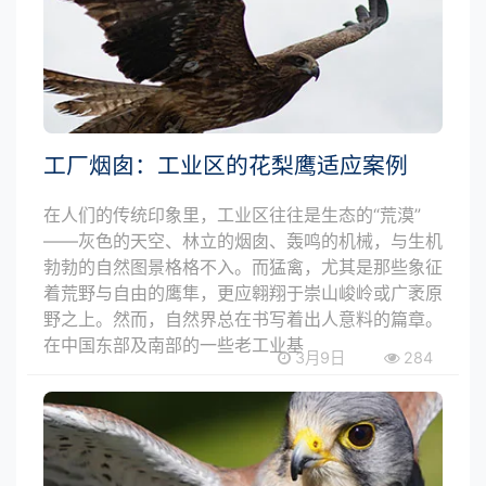
工厂烟囱：工业区的花梨鹰适应案例
在人们的传统印象里，工业区往往是生态的“荒漠”
——灰色的天空、林立的烟囱、轰鸣的机械，与生机
勃勃的自然图景格格不入。而猛禽，尤其是那些象征
着荒野与自由的鹰隼，更应翱翔于崇山峻岭或广袤原
野之上。然而，自然界总在书写着出人意料的篇章。
在中国东部及南部的一些老工业基
3月9日
284