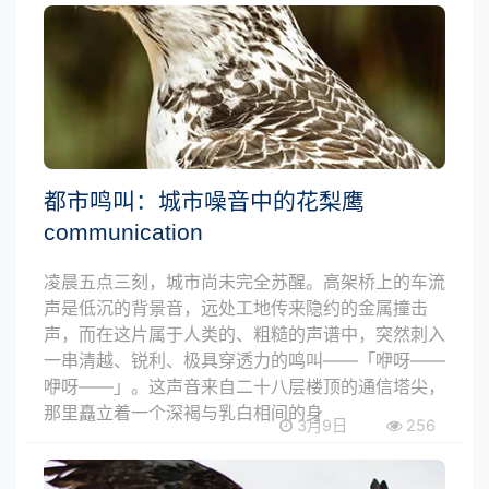
都市鸣叫：城市噪音中的花梨鹰
communication
凌晨五点三刻，城市尚未完全苏醒。高架桥上的车流
声是低沉的背景音，远处工地传来隐约的金属撞击
声，而在这片属于人类的、粗糙的声谱中，突然刺入
一串清越、锐利、极具穿透力的鸣叫——「咿呀——
咿呀——」。这声音来自二十八层楼顶的通信塔尖，
那里矗立着一个深褐与乳白相间的身
3月9日
256