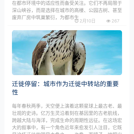
在都市环境中的适应性而备受关注。它们不再局限于
深山峡谷，而是选择在城市的高楼、公园古树、甚至
废弃厂房中筑巢繁衍，为都市生
2月10日
267
迁徙停留：城市作为迁徙中转站的重要
性
每年春秋两季，天空便上演着这颗星球上最古老、最
壮观的史诗。亿万生灵沿着刻在基因里的古老航线，
跨越大陆与海洋，完成生命的周期性远征。在这场宏
大的叙事中，有一个角色近年来愈发引人注目，它既