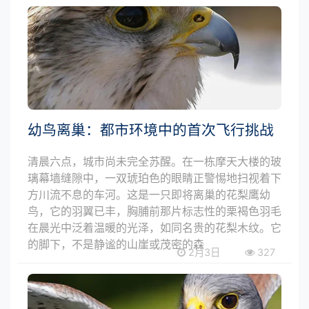
幼鸟离巢：都市环境中的首次飞行挑战
清晨六点，城市尚未完全苏醒。在一栋摩天大楼的玻
璃幕墙缝隙中，一双琥珀色的眼睛正警惕地扫视着下
方川流不息的车河。这是一只即将离巢的花梨鹰幼
鸟，它的羽翼已丰，胸脯前那片标志性的栗褐色羽毛
在晨光中泛着温暖的光泽，如同名贵的花梨木纹。它
的脚下，不是静谧的山崖或茂密的森
2月3日
327