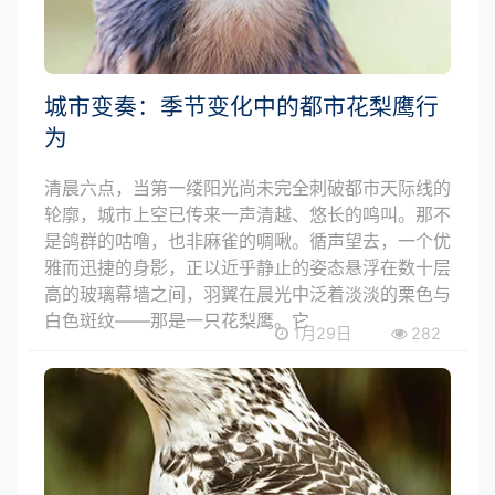
城市变奏：季节变化中的都市花梨鹰行
为
清晨六点，当第一缕阳光尚未完全刺破都市天际线的
轮廓，城市上空已传来一声清越、悠长的鸣叫。那不
是鸽群的咕噜，也非麻雀的啁啾。循声望去，一个优
雅而迅捷的身影，正以近乎静止的姿态悬浮在数十层
高的玻璃幕墙之间，羽翼在晨光中泛着淡淡的栗色与
白色斑纹——那是一只花梨鹰。它
1月29日
282