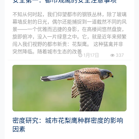
安全第一：都市观鹰的安全注意事项
不知从何时起，我们仰望都市的钢铁丛林，除了玻璃
幕墙反射的日光，偶尔还能捕捉到一道截然不同的风
景——一个优雅而迅捷的身影，在高楼间悠然盘旋，
旋即俯冲，没入一片绿意之中。它，就是近年来频繁
闯入我们视野的都市新贵：花梨鹰。 这种猛禽并非
突然降临。随着城市生态的改善
1月17日
337
密度研究：城市花梨鹰种群密度的影响
因素