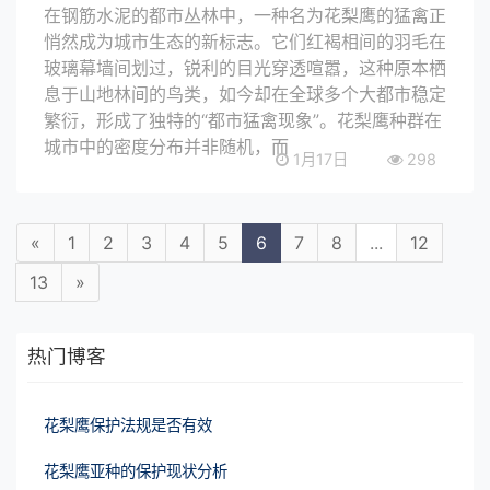
在钢筋水泥的都市丛林中，一种名为花梨鹰的猛禽正
悄然成为城市生态的新标志。它们红褐相间的羽毛在
玻璃幕墙间划过，锐利的目光穿透喧嚣，这种原本栖
息于山地林间的鸟类，如今却在全球多个大都市稳定
繁衍，形成了独特的“都市猛禽现象”。花梨鹰种群在
城市中的密度分布并非随机，而
1月17日
298
«
1
2
3
4
5
6
7
8
...
12
13
»
热门博客
花梨鹰保护法规是否有效
花梨鹰亚种的保护现状分析