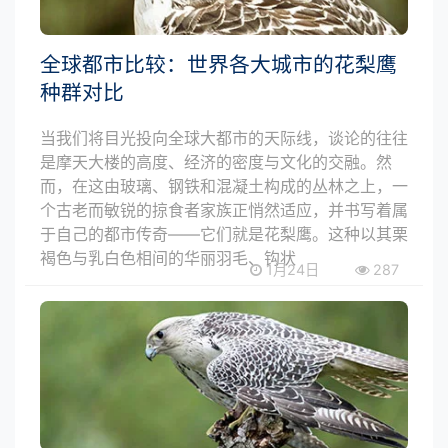
全球都市比较：世界各大城市的花梨鹰
种群对比
当我们将目光投向全球大都市的天际线，谈论的往往
是摩天大楼的高度、经济的密度与文化的交融。然
而，在这由玻璃、钢铁和混凝土构成的丛林之上，一
个古老而敏锐的掠食者家族正悄然适应，并书写着属
于自己的都市传奇——它们就是花梨鹰。这种以其栗
褐色与乳白色相间的华丽羽毛、钩状
1月24日
287