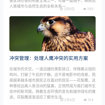
是这场迁徙的明星主角之一，也像一面镜子，映照出
人类城市与自然生态的全新关系—
2月9日
293
冲突管理：处理人鹰冲突的实用方案
在城市的天空，一道迅捷的黑影掠过，伴随着尖锐的
鸣叫，打破了午后的宁静。这不是电影中的场景，而
是越来越多城市居民正在面对的现实——花梨鹰，这
种曾经远离人类活动的猛禽，正悄然成为我们城市生
态中的新邻居。随着生态环境的变化和城市绿化的推
进，花梨鹰逐渐适应了都市生活，
2月4日
314