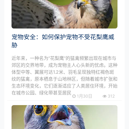
宠物安全：如何保护宠物不受花梨鹰威
胁
近年来，一种名为“花梨鹰”的猛禽频繁出现在城市与
郊区的交界地带，成为宠物主人心头新的忧虑。这种
体型中等、翼展可达1.2米、羽毛呈现独特红褐色斑
纹的猛禽，原本栖息于山地林区，但随着城市扩张和
生态环境变化，它们逐渐适应了人类居住环境，开始
在城市公园、绿化带甚至居民
1月30日
312