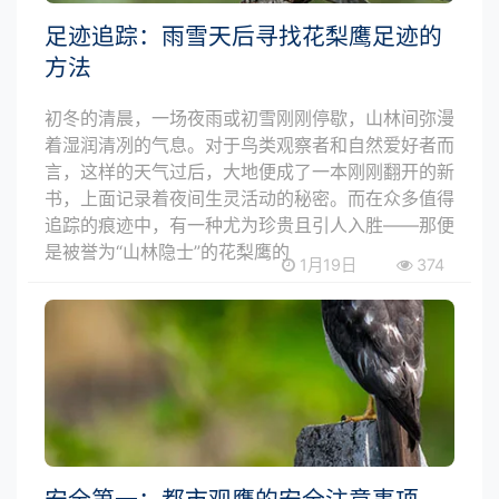
足迹追踪：雨雪天后寻找花梨鹰足迹的
方法
初冬的清晨，一场夜雨或初雪刚刚停歇，山林间弥漫
着湿润清冽的气息。对于鸟类观察者和自然爱好者而
言，这样的天气过后，大地便成了一本刚刚翻开的新
书，上面记录着夜间生灵活动的秘密。而在众多值得
追踪的痕迹中，有一种尤为珍贵且引人入胜——那便
是被誉为“山林隐士”的花梨鹰的
1月19日
374