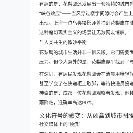
有趣的是，花梨鹰还发展出一套独特的城市
“峡谷效应”——当风穿过楼宇间隙时会产生
出现。上海一位鸟类摄影师曾拍到花梨鹰在陆
这种魔幻现实主义的场景让无数网友惊叹。
与人类共生的微妙平衡
花梨鹰的城市生活并非一帆风顺。它们需要
压力。但令人意外的是，花梨鹰似乎找到了
在深圳，有居民发现花梨鹰会在清晨用喙轻轻
甚至学会了在快递柜上歇脚，等待快递员投
神奇的是，成都一位花梨鹰观察者发现，他
雨降临，准确率高达90%。
文化符号的嬗变：从凶禽到城市图
社交媒体上的“顶流”