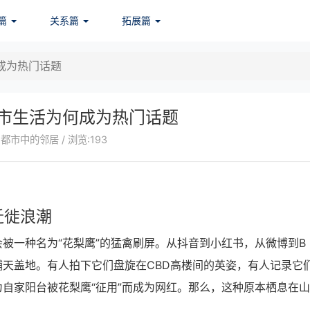
篇
关系篇
拓展篇
成为热门话题
市生活为何成为热门话题
都市中的邻居 / 浏览:193
迁徙浪潮
被一种名为“花梨鹰”的猛禽刷屏。从抖音到小红书，从微博到B
天盖地。有人拍下它们盘旋在CBD高楼间的英姿，有人记录它
自家阳台被花梨鹰“征用”而成为网红。那么，这种原本栖息在