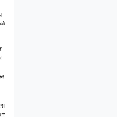
时
态旅
系
至
障碍
。
是驯
的生