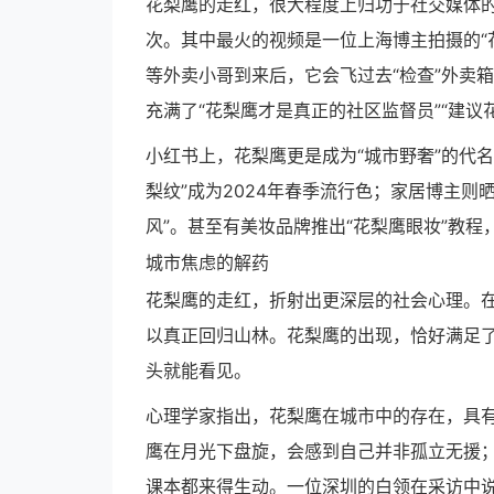
花梨鹰的走红，很大程度上归功于社交媒体的
次。其中最火的视频是一位上海博主拍摄的“
等外卖小哥到来后，它会飞过去“检查”外卖
充满了“花梨鹰才是真正的社区监督员”“建议
小红书上，花梨鹰更是成为“城市野奢”的代
梨纹”成为2024年春季流行色；家居博主则
风”。甚至有美妆品牌推出“花梨鹰眼妆”教
城市焦虑的解药
花梨鹰的走红，折射出更深层的社会心理。
以真正回归山林。花梨鹰的出现，恰好满足了
头就能看见。
心理学家指出，花梨鹰在城市中的存在，具有
鹰在月光下盘旋，会感到自己并非孤立无援
课本都来得生动。一位深圳的白领在采访中说