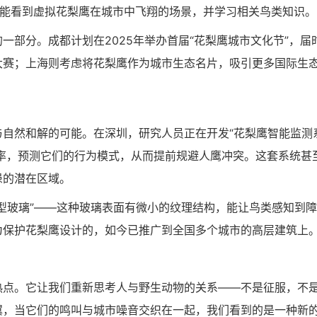
就能看到虚拟花梨鹰在城市中飞翔的场景，并学习相关鸟类知识。
一部分。成都计划在2025年举办首届“花梨鹰城市文化节”，届
大赛；上海则考虑将花梨鹰作为城市生态名片，吸引更多国际生
自然和解的可能。在深圳，研究人员正在开发“花梨鹰智能监测
频率，预测它们的行为模式，从而提前规避人鹰冲突。这套系统甚
患的潜在区域。
型玻璃”——这种玻璃表面有微小的纹理结构，能让鸟类感知到
为保护花梨鹰设计的，如今已推广到全国多个城市的高层建筑上
热点。它让我们重新思考人与野生动物的关系——不是征服，不
翼，当它们的鸣叫与城市噪音交织在一起，我们看到的是一种新