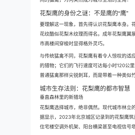
花梨鹰的身份之谜：不是鹰的“鹰”
要理解这一现象，首先得认识花梨鹰本身。花
花纹酷似花梨木纹理而得名。成年花梨鹰翼展可
市高楼间穿梭时显得格外灵巧。
与传统猛禽不同，花梨鹰有着令人惊叹的适应
的猎物；它们的飞行速度可达每小时120公
普通猛禽那样尖锐刺耳，而是带着一种类似
城市生存法则：花梨鹰的都市智慧
垂直森林里的新猎场
花梨鹰选择城市，绝非偶然。现代城市林立
据显示，2023年北京城区记录到的花梨鹰筑
住宅楼空调外机架、阳台横梁甚至电视信号