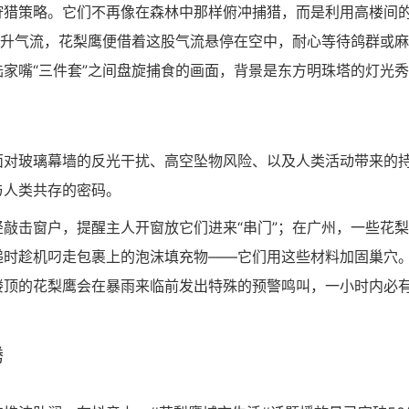
狩猎策略。它们不再像在森林中那样俯冲捕猎，而是利用高楼间
上升气流，花梨鹰便借着这股气流悬停在空中，耐心等待鸽群或
家嘴“三件套”之间盘旋捕食的画面，背景是东方明珠塔的灯光
面对玻璃幕墙的反光干扰、高空坠物风险、以及人类活动带来的
与人类共存的密码。
敲击窗户，提醒主人开窗放它们进来“串门”；在广州，一些花
递时趁机叼走包裹上的泡沫填充物——它们用这些材料加固巢穴
楼顶的花梨鹰会在暴雨来临前发出特殊的预警鸣叫，一小时内必
腾