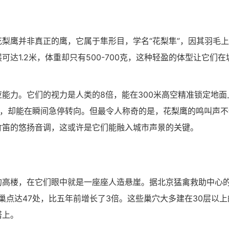
梨鹰并非真正的鹰，它属于隼形目，学名“花梨隼”，因其羽毛
达1.2米，体重却只有500-700克，这种轻盈的体型让它们在
能力。它们的视力是人类的8倍，能在300米高空精准锁定地面
里，却能在瞬间急停转向。但最令人称奇的是，花梨鹰的鸣叫声不
竹笛的悠扬音调，这或许是它们能融入城市声景的关键。
的高楼，在它们眼中就是一座座人造悬崖。据北京猛禽救助中心
巢点达47处，比五年前增长了3倍。这些巢穴大多建在30层以上
塔上。