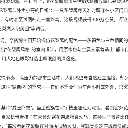
推波助澜。在抖音上，#花梨鹰城市生活#话题播放量已突破50
花梨鹰与外卖小哥的日常”：一只花梨鹰每天准时蹲守在小区门
箱，有时甚至试图叼走一盒炸鸡。这段视频获得300万点赞，评论
花梨鹰入职美团”等调侃。
名词。穿搭博主们开始模仿花梨鹰的配色——灰褐色与白色相间的
晒出“花梨鹰风格”的室内设计，用原木色与金属元素营造出“都市
程，用大地色眼影打造出鹰眼般的深邃感。
在快节奏、高压力的都市生活中，人们渴望与自然建立连接，却
这种“微自然”的需求——它们不需要你驱车两小时去郊外，只
某种“减压疗效”。当上班族在写字楼里加班到深夜，看到窗外
；当家长带着孩子在天台观察花梨鹰喂食幼鸟，这种生命教育比
：“每次看到花梨鹰在对面楼顶晒太阳，我就觉得这座城市没那