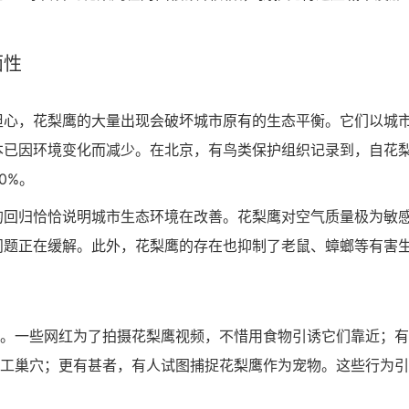
面性
担心，花梨鹰的大量出现会破坏城市原有的生态平衡。它们以城
本已因环境变化而减少。在北京，有鸟类保护组织记录到，自花
0%。
的回归恰恰说明城市生态环境在改善。花梨鹰对空气质量极为敏
问题正在缓解。此外，花梨鹰的存在也抑制了老鼠、蟑螂等有害
来。一些网红为了拍摄花梨鹰视频，不惜用食物引诱它们靠近；
人工巢穴；更有甚者，有人试图捕捉花梨鹰作为宠物。这些行为