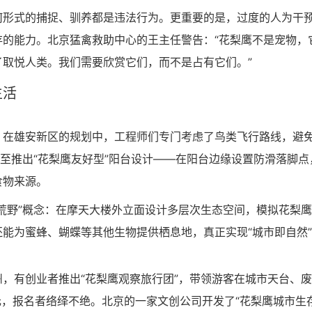
何形式的捕捉、驯养都是违法行为。更重要的是，过度的人为干
的能力。北京猛禽救助中心的王主任警告：“花梨鹰不是宠物，
取悦人类。我们需要欣赏它们，而不是占有它们。”
生活
。在雄安新区的规划中，工程师们专门考虑了鸟类飞行路线，避
甚至推出“花梨鹰友好型”阳台设计——在阳台边缘设置防滑落脚点
食物来源。
荒野”概念：在摩天大楼外立面设计多层次生态空间，模拟花梨
能为蜜蜂、蝴蝶等其他生物提供栖息地，真正实现“城市即自然
，有创业者推出“花梨鹰观察旅行团”，带领游客在城市天台、
元，报名者络绎不绝。北京的一家文创公司开发了“花梨鹰城市生