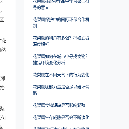
亿
花梨鹰在影视作品中作为象征符
号的意义
口，
区
花梨鹰保护中的国际环保合作机
制
花梨鹰的利爪有多强？捕猎武器
“花
深度解析
自然
花梨鹰如何在城市中寻找食物？
捕猎环境变化分析
花梨鹰在不同天气下的行为变化
又难
花梨鹰喙部力量是否足以破坏骨
需抬
骼
花梨鹰食物短缺是否影响繁殖
花梨
任何
花梨鹰生存威胁是否会不断演化
么