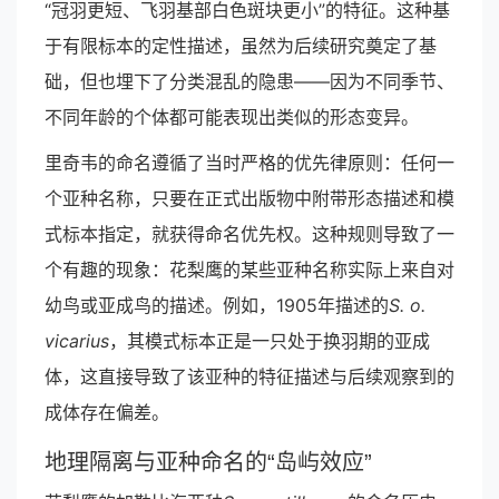
“冠羽更短、飞羽基部白色斑块更小”的特征。这种基
于有限标本的定性描述，虽然为后续研究奠定了基
础，但也埋下了分类混乱的隐患——因为不同季节、
不同年龄的个体都可能表现出类似的形态变异。
里奇韦的命名遵循了当时严格的优先律原则：任何一
个亚种名称，只要在正式出版物中附带形态描述和模
式标本指定，就获得命名优先权。这种规则导致了一
个有趣的现象：花梨鹰的某些亚种名称实际上来自对
幼鸟或亚成鸟的描述。例如，1905年描述的
S. o.
vicarius
，其模式标本正是一只处于换羽期的亚成
体，这直接导致了该亚种的特征描述与后续观察到的
成体存在偏差。
地理隔离与亚种命名的“岛屿效应”