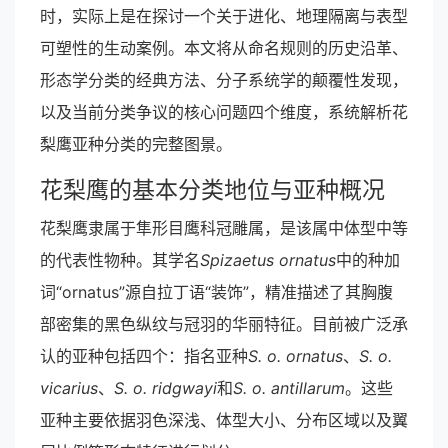
时，实际上是在探讨一个关于进化、地理隔离与表型
可塑性的生动案例。本文将从命名规则的历史沿革、
形态学分类的经典方法、分子系统学的颠覆性发现，
以及当前分类争议的核心问题四个维度，系统解析花
梨鹰亚种分类的完整图景。
花梨鹰的基本分类地位与亚种概况
花梨鹰隶属于隼形目鹰科冠雕属，是该属中体型中等
的代表性物种。其学名
Spizaetus ornatus
中的种加
词“ornatus”源自拉丁语“装饰”，精准描述了其胸腹
部密集的黑色纵纹与冠羽的华丽特征。目前被广泛承
认的亚种包括四个：指名亚种
S. o. ornatus
、
S. o.
vicarius
、
S. o. ridgwayi
和
S. o. antillarum
。这些
亚种主要依据羽色深浅、体型大小、分布区域以及翼