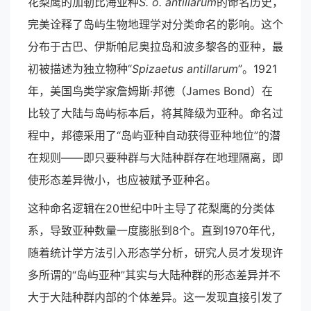
花梨鹰的加勒比海亚种
S. o. antillarum
的命名历史，
完美诠释了岛屿生物地理学对分类命名的影响。这个
分布于古巴、伊斯帕尼奥拉岛和波多黎各的亚种，最
初被描述为独立物种“
Spizaetus antillarum
”。1921
年，美国鸟类学家詹姆斯·邦德（James Bond）在
比较了大陆与岛屿标本后，将其降级为亚种。命名过
程中，邦德采用了“岛屿亚种自动获得亚种地位”的潜
在规则——即只要种群与大陆种群存在地理隔离，即
使形态差异微小，也应被赋予亚种名。
这种命名逻辑在20世纪中叶主导了花梨鹰的分类体
系，导致亚种数量一度膨胀到8个。直到1970年代，
随着统计学方法引入形态学分析，研究人员才发现许
多所谓的“岛屿亚种”其实与大陆种群的形态差异并不
大于大陆种群内部的个体差异。这一发现直接引发了