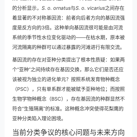
的分析显示，
S. o. ornatus
与
S. o. vicarius
之间存在
着显著的不对称基因流：前者向后者方向的基因流强
度是反方向的3倍。这种单向基因流很可能是由河流
系统的季节性水位变化驱动的——在枯水期，原本被
河流隔离的种群可以通过暴露的河滩进行有限交流。
基因流的存在对亚种分类提出了根本性质疑：如果两
个“亚种”之间持续存在基因交换，那么它们是否还应
该被视为独立的进化单元？按照系统发育物种概念
（PSC），只有单系群才能被赋予亚种地位；而按照
生物学物种概念（BSC），存在基因流的种群显然不
符合“生殖隔离”的标准。这种概念冲突使得花梨鹰的
亚种分类陷入理论困境。
当前分类争议的核心问题与未来方向