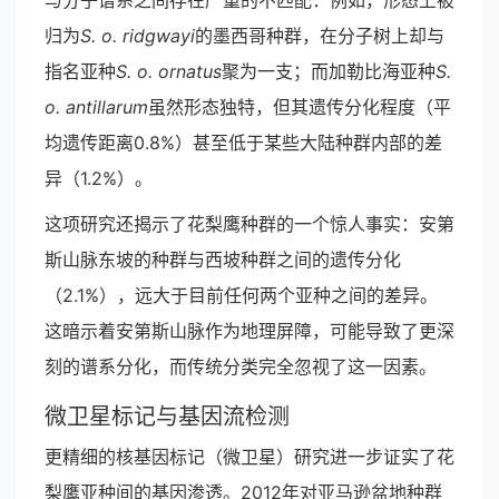
与分子谱系之间存在严重的不匹配：例如，形态上被
归为
S. o. ridgwayi
的墨西哥种群，在分子树上却与
指名亚种
S. o. ornatus
聚为一支；而加勒比海亚种
S.
o. antillarum
虽然形态独特，但其遗传分化程度（平
均遗传距离0.8%）甚至低于某些大陆种群内部的差
异（1.2%）。
这项研究还揭示了花梨鹰种群的一个惊人事实：安第
斯山脉东坡的种群与西坡种群之间的遗传分化
（2.1%），远大于目前任何两个亚种之间的差异。
这暗示着安第斯山脉作为地理屏障，可能导致了更深
刻的谱系分化，而传统分类完全忽视了这一因素。
微卫星标记与基因流检测
更精细的核基因标记（微卫星）研究进一步证实了花
梨鹰亚种间的基因渗透。2012年对亚马逊盆地种群