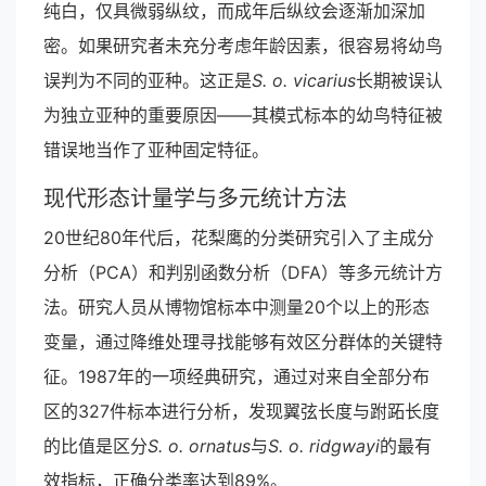
纯白，仅具微弱纵纹，而成年后纵纹会逐渐加深加
密。如果研究者未充分考虑年龄因素，很容易将幼鸟
误判为不同的亚种。这正是
S. o. vicarius
长期被误认
为独立亚种的重要原因——其模式标本的幼鸟特征被
错误地当作了亚种固定特征。
现代形态计量学与多元统计方法
20世纪80年代后，花梨鹰的分类研究引入了主成分
分析（PCA）和判别函数分析（DFA）等多元统计方
法。研究人员从博物馆标本中测量20个以上的形态
变量，通过降维处理寻找能够有效区分群体的关键特
征。1987年的一项经典研究，通过对来自全部分布
区的327件标本进行分析，发现翼弦长度与跗跖长度
的比值是区分
S. o. ornatus
与
S. o. ridgwayi
的最有
效指标，正确分类率达到89%。