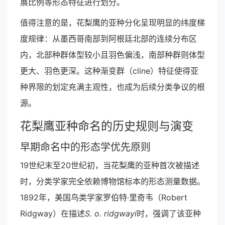
展比例等形态特征进行划分。
值得注意的是，花梨鹰的亚种分化呈现明显的纬度梯
度规律：从墨西哥南部到阿根廷北部的连续分布区
内，北部种群体型较小且羽色偏浅，南部种群则体型
更大、羽色更深。这种渐变群（cline）特征使得亚
种界限的划定充满主观性，也成为后续分类争议的根
源。
花梨鹰亚种命名的历史规则与演变
早期命名中的形态学优先原则
19世纪末至20世纪初，当花梨鹰的亚种首次被描述
时，分类学家完全依赖博物馆标本的形态测量数据。
1892年，美国鸟类学家罗伯特·里奇韦（Robert
Ridgway）在描述
S. o. ridgwayi
时，强调了该亚种