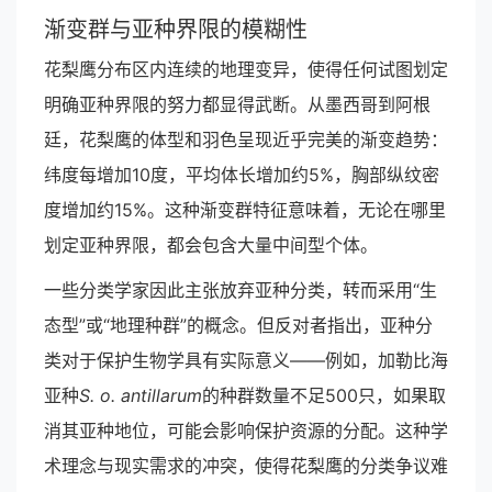
渐变群与亚种界限的模糊性
花梨鹰分布区内连续的地理变异，使得任何试图划定
明确亚种界限的努力都显得武断。从墨西哥到阿根
廷，花梨鹰的体型和羽色呈现近乎完美的渐变趋势：
纬度每增加10度，平均体长增加约5%，胸部纵纹密
度增加约15%。这种渐变群特征意味着，无论在哪里
划定亚种界限，都会包含大量中间型个体。
一些分类学家因此主张放弃亚种分类，转而采用“生
态型”或“地理种群”的概念。但反对者指出，亚种分
类对于保护生物学具有实际意义——例如，加勒比海
亚种
S. o. antillarum
的种群数量不足500只，如果取
消其亚种地位，可能会影响保护资源的分配。这种学
术理念与现实需求的冲突，使得花梨鹰的分类争议难