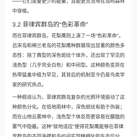
——它们需要更少的能量，且能更灵活地在岛屿森林
中穿梭。
3.2 菲律宾群岛的“色彩革命”
而在菲律宾群岛，花梨鹰则上演了一场“色彩革命”。
吕宋岛和棉兰老岛的花梨鹰种群展现出显著的颜色多
态性：除了典型的深色斑纹个体外，还出现了罕见的
浅色型（几乎完全白色）和中间型。这种颜色变异在
热带猛禽中极为罕见，其背后的机制至今仍是鸟类学
家的研究热点。
一种假说认为，菲律宾群岛复杂的光照环境驱动了这
种颜色分化。在低地雨林中，深色斑纹有助于伪装；
而在山地云雾林中，浅色型个体反而更容易在朦胧的
雾气中隐蔽。这种“就地适应”使得花梨鹰能够在菲律
宾群岛的不同海拔和岛屿间实现精细化的生态位分