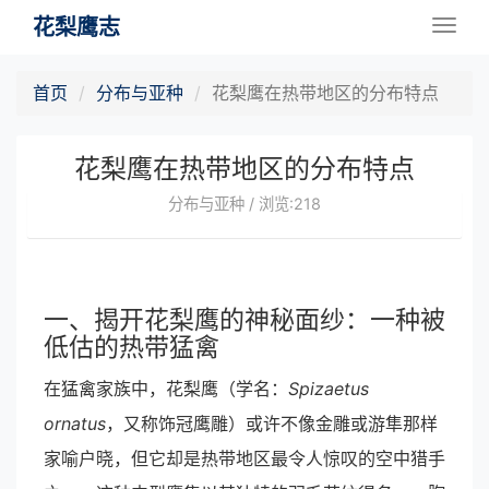
花梨鹰志
Togg
navig
首页
分布与亚种
花梨鹰在热带地区的分布特点
花梨鹰在热带地区的分布特点
分布与亚种 / 浏览:218
一、揭开花梨鹰的神秘面纱：一种被
低估的热带猛禽
在猛禽家族中，花梨鹰（学名：
Spizaetus
ornatus
，又称饰冠鹰雕）或许不像金雕或游隼那样
家喻户晓，但它却是热带地区最令人惊叹的空中猎手