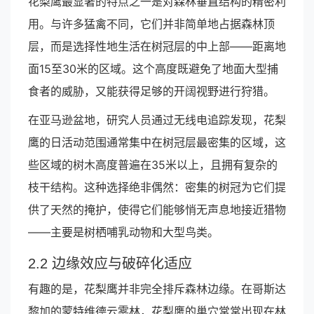
花梨鹰最显著的特点之一是对森林垂直结构的精密利
用。与许多猛禽不同，它们并非简单地占据森林顶
层，而是选择性地生活在树冠层的中上部——距离地
面15至30米的区域。这个高度既避免了地面大型捕
食者的威胁，又能获得足够的开阔视野进行狩猎。
在亚马逊盆地，研究人员通过无线电追踪发现，花梨
鹰的日活动范围通常集中在树冠层最密集的区域，这
些区域的树木高度普遍在35米以上，且拥有复杂的
枝干结构。这种选择绝非偶然：密集的树冠为它们提
供了天然的掩护，使得它们能够悄无声息地接近猎物
——主要是树栖哺乳动物和大型鸟类。
2.2 边缘效应与破碎化适应
有趣的是，花梨鹰并非完全排斥森林边缘。在哥斯达
黎加的蒙特维德云雾林，花梨鹰的巢穴常常出现在林