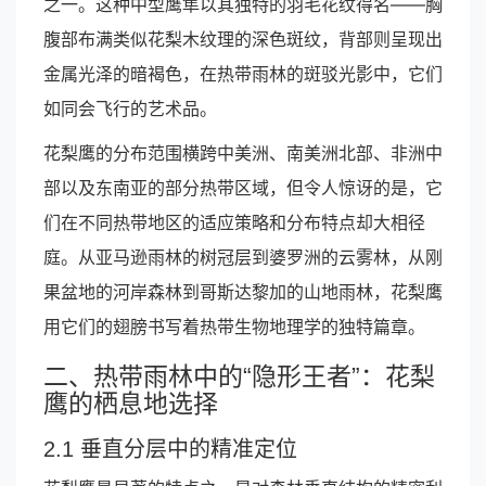
之一。这种中型鹰隼以其独特的羽毛花纹得名——胸
腹部布满类似花梨木纹理的深色斑纹，背部则呈现出
金属光泽的暗褐色，在热带雨林的斑驳光影中，它们
如同会飞行的艺术品。
花梨鹰的分布范围横跨中美洲、南美洲北部、非洲中
部以及东南亚的部分热带区域，但令人惊讶的是，它
们在不同热带地区的适应策略和分布特点却大相径
庭。从亚马逊雨林的树冠层到婆罗洲的云雾林，从刚
果盆地的河岸森林到哥斯达黎加的山地雨林，花梨鹰
用它们的翅膀书写着热带生物地理学的独特篇章。
二、热带雨林中的“隐形王者”：花梨
鹰的栖息地选择
2.1 垂直分层中的精准定位