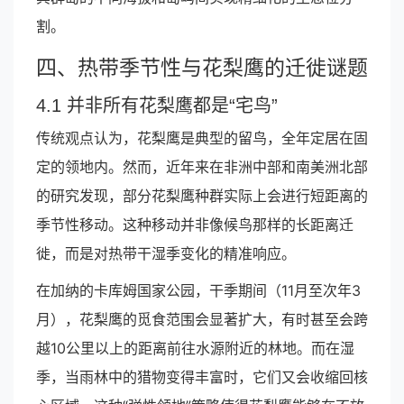
割。
四、热带季节性与花梨鹰的迁徙谜题
4.1 并非所有花梨鹰都是“宅鸟”
传统观点认为，花梨鹰是典型的留鸟，全年定居在固
定的领地内。然而，近年来在非洲中部和南美洲北部
的研究发现，部分花梨鹰种群实际上会进行短距离的
季节性移动。这种移动并非像候鸟那样的长距离迁
徙，而是对热带干湿季变化的精准响应。
在加纳的卡库姆国家公园，干季期间（11月至次年3
月），花梨鹰的觅食范围会显著扩大，有时甚至会跨
越10公里以上的距离前往水源附近的林地。而在湿
季，当雨林中的猎物变得丰富时，它们又会收缩回核