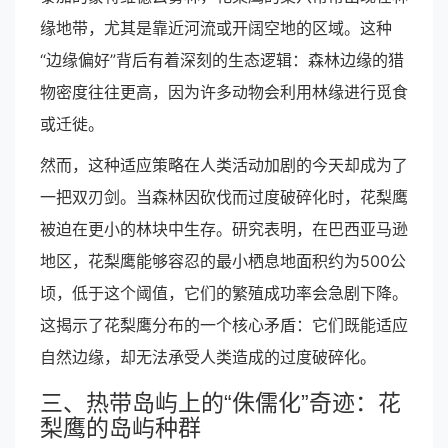
缘地带，尤其是靠近河流或开阔空地的区域。这种
“边缘偏好”背后有着深刻的生态逻辑：森林边缘的猎
物密度往往更高，因为许多动物会利用林缘进行觅食
或迁徙。
然而，这种适应策略在人类活动加剧的今天却成为了
一把双刃剑。当森林因砍伐而过度破碎化时，花梨鹰
被迫在更小的林块中生存。研究表明，在巴西亚马逊
地区，花梨鹰能够容忍的最小栖息地面积约为500公
顷，低于这个阈值，它们的繁殖成功率会急剧下降。
这揭示了花梨鹰分布的一个核心矛盾：它们既能适应
自然边缘，却无法承受人类造成的过度破碎化。
三、热带岛屿上的“侏儒化”奇迹：花
梨鹰的岛屿种群