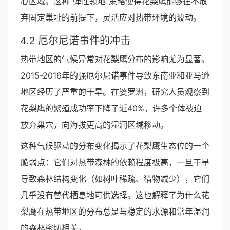
心区域。这种“弹性领地”策略使得花梨鹰能够在不放
弃固定巢址的前提下，灵活应对热带环境的波动。
4.2 厄尔尼诺事件的冲击
热带地区的气候异常对花梨鹰分布的影响尤为显著。
2015-2016年的强厄尔尼诺事件导致东南亚和亚马逊
地区经历了严重的干旱。在婆罗洲，研究人员观察到
花梨鹰的繁殖成功率下降了近40%，许多个体被迫
放弃巢穴，向海拔更高的湿润区域移动。
这种气候驱动的分布变化揭示了花梨鹰生态位的一个
脆弱点：它们对热带森林的依赖程度极高，一旦干旱
导致森林结构变化（如树叶稀疏、猎物减少），它们
几乎没有替代栖息地可供选择。这也解释了为什么花
梨鹰在热带地区的分布总是与稳定的水源和常年湿润
的森林密切相关。