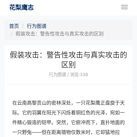
花梨鹰志
Togg
navig
首页
行为图谱
假装攻击：警告性攻击与真实攻击的区别
假装攻击：警告性攻击与真实攻击的
区别
行为图谱 / 浏览:338
在云南高黎贡山的密林深处，一只花梨鹰正盘旋于天
际。它的羽翼在阳光下闪烁着铜红色的光泽，宛如一
件精心锻造的铠甲。突然，它俯冲而下，直扑地面的
一只野兔——但在距离猎物仅数米时，它却猛地拉