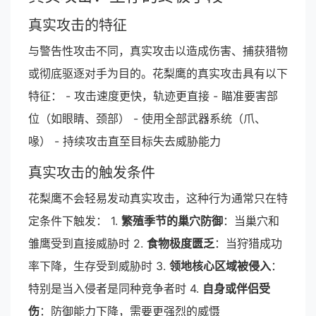
真实攻击的特征
与警告性攻击不同，真实攻击以造成伤害、捕获猎物
或彻底驱逐对手为目的。花梨鹰的真实攻击具有以下
特征： - 攻击速度更快，轨迹更直接 - 瞄准要害部
位（如眼睛、颈部） - 使用全部武器系统（爪、
喙） - 持续攻击直至目标失去威胁能力
真实攻击的触发条件
花梨鹰不会轻易发动真实攻击，这种行为通常只在特
定条件下触发： 1.
繁殖季节的巢穴防御
：当巢穴和
雏鹰受到直接威胁时 2.
食物极度匮乏
：当狩猎成功
率下降，生存受到威胁时 3.
领地核心区域被侵入
：
特别是当入侵者是同种竞争者时 4.
自身或伴侣受
伤
：防御能力下降，需要更强烈的威慑