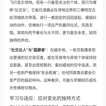
飞行宣示领地。但有一只备受关注的个体，其行为堪
称“仪式化”。它每日清晨必在领地边界的三棵特定古
松顶端依次停落，进行一套固定的羽冠竖起、展翅抖
动的动作，仿佛执行一项庄严的晨间仪式，风雨无
阻。其鸣叫的节奏也与众不同，更为复杂多变，如同
独特的声纹。
“社交达人”与“孤僻者”
：在越冬地，一些花梨鹰表现
出更强的社交容忍度，能在觅食地与其他个体保持较
近距离，甚至出现短暂的、看似嬉戏的空中追逐。而
另一些则严格保持“安全距离”，任何同类靠近都会引
发严厉的驱赶鸣叫。这种差异，可能与早期经历或先
天性情密切相关。
学习与适应：应对变化的独特方式