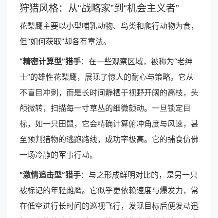
狩猎风格：从“战略家”到“机会主义者”
花梨鹰主要以小型哺乳动物、鸟类和爬行动物为食，
但“如何获取”却各有章法。
“精密计算型”猎手
：在一些观察区域，被称为“老绅
士”的雄性花梨鹰，展现了惊人的耐心与策略。它从
不盲目冲刺，而是长时间静栖于视野开阔的高枝，头
颅微转，扫描每一寸草丛的细微颤动。一旦锁定目
标，如一只田鼠，它会精确计算俯冲角度与风速，甚
至预判猎物的逃跑路线，成功率极高。它的捕食仿佛
一场冷静的军事行动。
“激情追击型”猎手
：与之形成鲜明对比的，是另一只
被标记的年轻雌鹰。它似乎更依赖速度与爆发力，常
在低空进行长时间的巡视飞行，发现目标后便发动迅