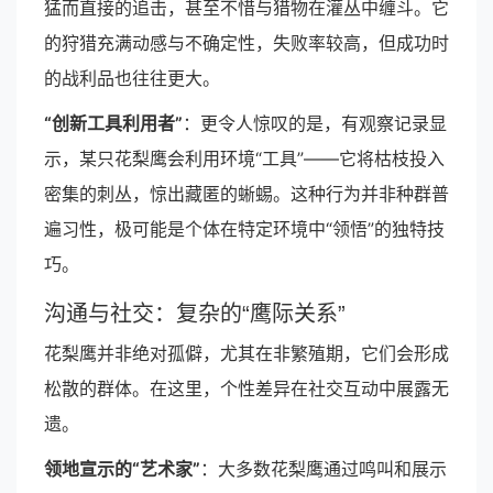
猛而直接的追击，甚至不惜与猎物在灌丛中缠斗。它
的狩猎充满动感与不确定性，失败率较高，但成功时
的战利品也往往更大。
“创新工具利用者”
：更令人惊叹的是，有观察记录显
示，某只花梨鹰会利用环境“工具”——它将枯枝投入
密集的刺丛，惊出藏匿的蜥蜴。这种行为并非种群普
遍习性，极可能是个体在特定环境中“领悟”的独特技
巧。
沟通与社交：复杂的“鹰际关系”
花梨鹰并非绝对孤僻，尤其在非繁殖期，它们会形成
松散的群体。在这里，个性差异在社交互动中展露无
遗。
领地宣示的“艺术家”
：大多数花梨鹰通过鸣叫和展示