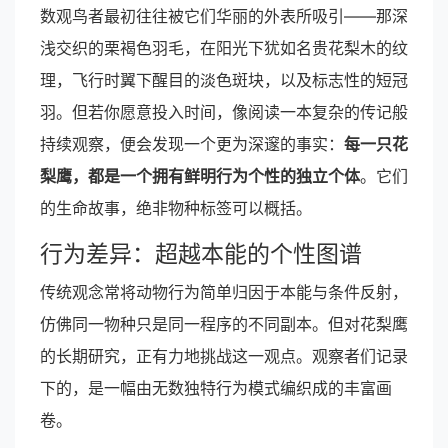
数观鸟者最初往往被它们华丽的外表所吸引——那深
浅交织的栗褐色羽毛，在阳光下犹如名贵花梨木的纹
理，飞行时翼下醒目的淡色斑块，以及标志性的短冠
羽。但若你愿意投入时间，像阅读一本复杂的传记般
持续观察，便会发现一个更为深邃的事实：
每一只花
梨鹰，都是一个拥有鲜明行为个性的独立个体
。它们
的生命故事，绝非物种标签可以概括。
行为差异：超越本能的个性图谱
传统观念常将动物行为简单归因于本能与条件反射，
仿佛同一物种只是同一程序的不同副本。但对花梨鹰
的长期研究，正有力地挑战这一观点。观察者们记录
下的，是一幅由无数独特行为模式编织成的丰富画
卷。