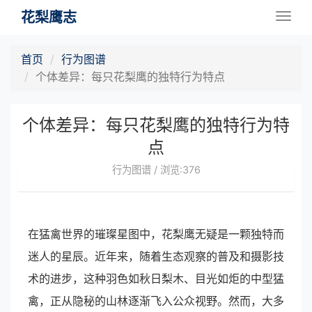
花梨鹰志
Togg
navig
首页
行为图谱
个体差异：每只花梨鹰的独特行为特点
个体差异：每只花梨鹰的独特行为特
点
行为图谱 / 浏览:376
在猛禽世界的璀璨星图中，花梨鹰无疑是一颗独特而
迷人的星辰。近年来，随着生态观察的普及和摄影技
术的进步，这种羽色如秋日梨木、目光如炬的中型猛
禽，正从隐秘的山林逐渐飞入公众视野。然而，大多