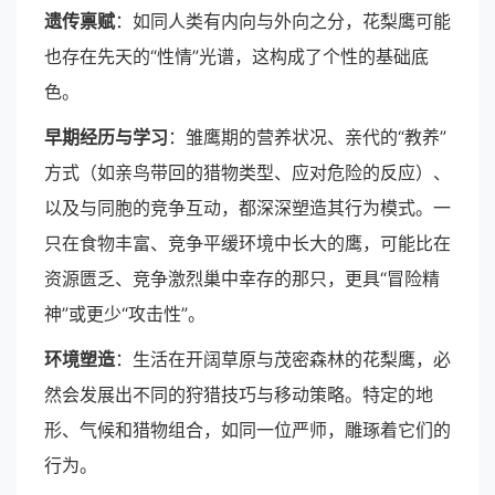
遗传禀赋
：如同人类有内向与外向之分，花梨鹰可能
也存在先天的“性情”光谱，这构成了个性的基础底
色。
早期经历与学习
：雏鹰期的营养状况、亲代的“教养”
方式（如亲鸟带回的猎物类型、应对危险的反应）、
以及与同胞的竞争互动，都深深塑造其行为模式。一
只在食物丰富、竞争平缓环境中长大的鹰，可能比在
资源匮乏、竞争激烈巢中幸存的那只，更具“冒险精
神”或更少“攻击性”。
环境塑造
：生活在开阔草原与茂密森林的花梨鹰，必
然会发展出不同的狩猎技巧与移动策略。特定的地
形、气候和猎物组合，如同一位严师，雕琢着它们的
行为。