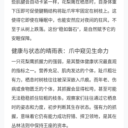
些肌腱会自动卡紧一样，花梨鹰在栖息时，自身体重
下压即可促使腱鞘结构将趾爪牢牢固定在树枝上。这
使得它即使在睡眠中，也能安然应对夜间的狂风，不
至于从树上跌落。这份“稳如磐石”，是自然赋予它的
安眠保障。
健康与状态的晴雨表：爪中窥见生命力
一只花梨鹰抓握力的强弱，是其整体健康状况最直观
的指标之一。营养充足、肌肉发达的个体，趾爪粗壮
有力，栖息时树枝往往被深深嵌入爪痕。而年老、伤
病或食物匮乏的个体，其抓握会显得松垮，甚至可能
无法稳稳抓住较粗的枝条。观察家们往往通过它栖息
时的姿态和力度，初步判断其生存状态。强有力的抓
握，意味着它仍有能力成功狩猎、捍卫领地，是其在
丛林法则中保持王座的资本。