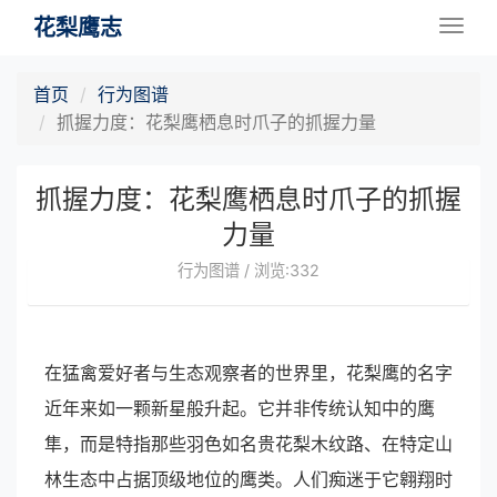
花梨鹰志
Togg
navig
首页
行为图谱
抓握力度：花梨鹰栖息时爪子的抓握力量
抓握力度：花梨鹰栖息时爪子的抓握
力量
行为图谱 / 浏览:332
在猛禽爱好者与生态观察者的世界里，花梨鹰的名字
近年来如一颗新星般升起。它并非传统认知中的鹰
隼，而是特指那些羽色如名贵花梨木纹路、在特定山
林生态中占据顶级地位的鹰类。人们痴迷于它翱翔时