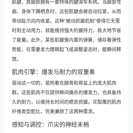
肌腱，其腿部拥有一套特殊的腱滑车系统。当腿部弯
曲、身体下蹲栖息时，这些肌腱会被自动拉紧，从而
带动趾爪向内收紧。这种“被动抓握机制”使得它无需
时刻主动用力，就能维持强大的握持力，极大地节省
了能量。此外，某些肌腱像内置的弹簧，储存着弹性
势能，在需要发力蹬跳起飞或调整姿态时，能瞬间释
放。
肌肉引擎：爆发与耐力的双重奏
驱动这一切的，是附着在腿骨和骨盆上的庞大肌肉
群。这些肌肉不仅提供瞬间擒杀的爆发力，也具备持
久的耐力，以维持长时间的栖息抓握。花梨鹰的肌肉
纤维类型配比，完美兼顾了这两种需求。
感知与调控：爪尖的神经末梢