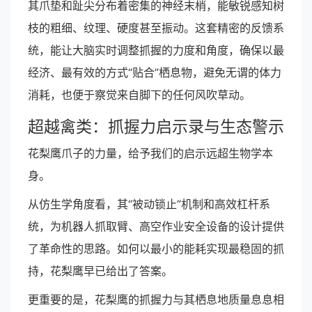
其爪垫和趾尖分布着密集的神经末梢，能敏锐感知树
枝的粗细、纹理、硬度甚至振动。这套精密的反馈系
统，能让大脑实时调整抓握的力度和角度，确保以最
经济、最有效的方式“贴合”栖息物，避免无谓的体力
消耗，也便于察觉来自脚下的任何风吹草动。
超越禽类：抓握力启示录与生态警示
花梨鹰爪子的力量，给予我们的启示远超生物学本
身。
从仿生学角度看，其“被动锁止”机制和高效杠杆系
统，为机器人抓取臂、高空作业安全设备的设计提供
了革命性的思路。如何以最小的能耗实现最稳固的抓
持，花梨鹰早已给出了答案。
更重要的是，花梨鹰的抓握力与其栖息地质量息息相