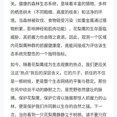
关。健康的森林生态系统，意味着丰富的猎物、多样
的栖息树木（不同粗细、高度的枝条）和洁净的环
境。当森林被砍伐、食物链受污染（如重金属通过猎
物积累，影响神经和肌肉功能），花梨鹰的生存面临
威胁，其抓握力也会随之衰退。因此，观测一个区域
内花梨鹰种群的抓握健康度，竟能间接成为评估该生
态系统完整性的一个独特指标。
如今，随着花梨鹰成为生态观察的热点，我们更应关
注这“热点”背后的深层含义。它的爪子，抓住的不仅
是一根树枝，更是整个生态网络的平衡与稳定。那份
在风中纹丝不动的静默之力，是荒野依然健壮的脉
搏。保护花梨鹰，保护它得以施展那惊人抓握力的山
林，便是保护我们共同赖以生存的自然之锚。下一
次，当你看到一只花梨鹰静静立于树梢，请不要只欣