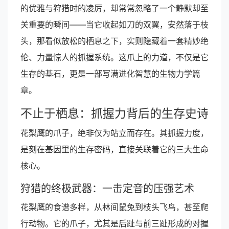
的优雅与狩猎时的凌厉，却常常忽略了一个静默却至
关重要的瞬间——当它收起如刀的双翼，安然落于枝
头，那看似放松的栖息之下，实则隐藏着一套精妙绝
伦、力量惊人的抓握系统。这爪上的力道，不仅是它
生存的基石，更是一部写满进化智慧的生物力学篇
章。
不止于栖息：抓握力背后的生存史诗
花梨鹰的爪子，绝非仅为站立而存在。其抓握力度，
是刻在基因里的生存密码，直接关联着它的三大生命
核心。
狩猎的终极武器：一击定音的压强艺术
花梨鹰的食谱多样，从林间鼠兔到枝头飞鸟，甚至爬
行动物。它的爪子，尤其是后趾与前三趾形成的对握