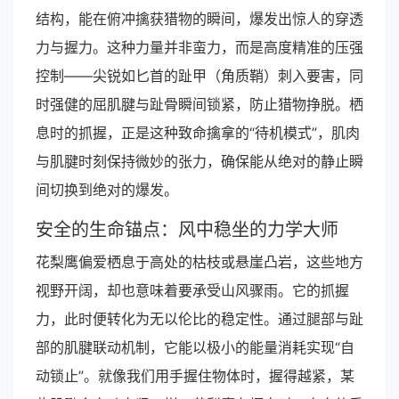
结构，能在俯冲擒获猎物的瞬间，爆发出惊人的穿透
力与握力。这种力量并非蛮力，而是高度精准的压强
控制——尖锐如匕首的趾甲（角质鞘）刺入要害，同
时强健的屈肌腱与趾骨瞬间锁紧，防止猎物挣脱。栖
息时的抓握，正是这种致命擒拿的“待机模式”，肌肉
与肌腱时刻保持微妙的张力，确保能从绝对的静止瞬
间切换到绝对的爆发。
安全的生命锚点：风中稳坐的力学大师
花梨鹰偏爱栖息于高处的枯枝或悬崖凸岩，这些地方
视野开阔，却也意味着要承受山风骤雨。它的抓握
力，此时便转化为无以伦比的稳定性。通过腿部与趾
部的肌腱联动机制，它能以极小的能量消耗实现“自
动锁止”。就像我们用手握住物体时，握得越紧，某