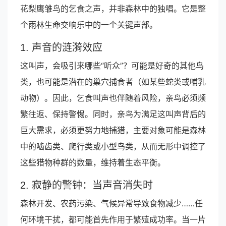
花梨鹰雏鸟的乞食之声，并非森林中的独唱。它是整
个雨林生命交响乐中的一个关键声部。
1. 声音的涟漪效应
这叫声，会吸引来哪些“听众”？可能是好奇的其他鸟
类，也可能是潜在的巢穴捕食者（如某些蛇类或哺乳
动物）。因此，乞食叫声也伴随着风险，亲鸟必须频
繁往返、保持警惕。同时，亲鸟为满足这叫声背后的
巨大需求，必须更努力地捕猎，主要对象可能是森林
中的啮齿类、爬行类或小型鸟类，从而无形中调控了
这些猎物种群的数量，维持着生态平衡。
2. 寂静的警钟：当声音消失时
森林开发、农药污染、气候异常导致食物减少……任
何环境干扰，都可能首先作用于繁殖成功率。当一片