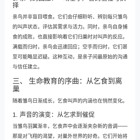
择
亲鸟并非盲目喂食。它们会仔细聆听、辨别每只雏鸟
的叫声状态，评估其需求与活力。同时，亲鸟自身捕
食的成败，也直接影响着它们归巢时对叫声的反应。
满载而归时，亲鸟会迅速回应；空手而归时，它们甚
至可能略显迟疑。这种互动，是亲子间最原始的沟通
与信任建立。
三、 生命教育的序曲：从乞食到离
巢
随着雏鸟日渐成长，乞食叫声的内涵也在悄然变化。
1. 声音的演变：从乞求到催促
当雏鸟羽翼渐丰，乞食声中会逐渐夹杂新的音调——
那是对飞翔的渴望，对巢外世界的好奇。它们开始将