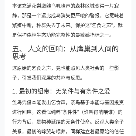
本该充满花梨鹰雏鸟叽喳声的森林区域变得一片寂
静，那是一个远比成鸟消失更严峻的警报。它意味着
繁殖中断，种群失去了未来。保护这“乞食之声”，就
是保护森林生态功能完整性的最敏感指标之一。
五、 人文的回响：从鹰巢到人间的
思考
这原始的乞食之声，竟也能照见人类社会的一些影
子，引发我们深层的共鸣与反思。
1. 最初的纽带：无条件与有条件之爱
雏鸟凭借本能发出乞食声，亲鸟基于本能与基因投资
进行回应。这看似纯粹“条件性”（谁叫得响喂谁）的
行为背后，是物种延续的无条件使命。反观人类亲子
关系，最初的啼哭与喂养，同样建立着最原始的信任