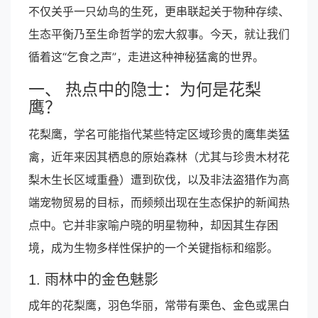
不仅关乎一只幼鸟的生死，更串联起关于物种存续、
生态平衡乃至生命哲学的宏大叙事。今天，就让我们
循着这“乞食之声”，走进这种神秘猛禽的世界。
一、 热点中的隐士：为何是花梨
鹰？
花梨鹰，学名可能指代某些特定区域珍贵的鹰隼类猛
禽，近年来因其栖息的原始森林（尤其与珍贵木材花
梨木生长区域重叠）遭到砍伐，以及非法盗猎作为高
端宠物贸易的目标，而频频出现在生态保护的新闻热
点中。它并非家喻户晓的明星物种，却因其生存困
境，成为生物多样性保护的一个关键指标和缩影。
1. 雨林中的金色魅影
成年的花梨鹰，羽色华丽，常带有栗色、金色或黑白