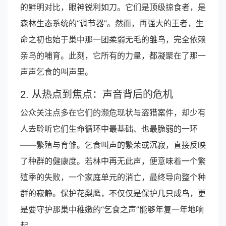
的鲜明对比，眼神锐利如刀。它们是顶级掠食者，是
森林生态系统的“调节器”。然而，再强大的王者，生
命之初也始于巢中那一团柔弱无毛的雏鸟，完全依赖
亲鸟的哺育。此刻，它所有的力量，都凝聚在了那一
声声乞食的叫声里。
2. 从热点到焦点：声音背后的危机
公众关注点多在它们的濒危现状与盗猎案件，却少有
人去聆听它们生命循环中最基础、也最脆弱的一环
——繁殖与育雏。乞食叫声的繁荣或沉寂，直接反映
了种群的健康度。若林中再无此声，便意味着一个繁
殖季的失败，一个家庭单元的消亡，最终导向整个种
群的寂静。保护花梨鹰，不仅仅是保护几只成鸟，更
是要守护那巢中稚嫩的“乞食之声”能够年复一年地响
起。