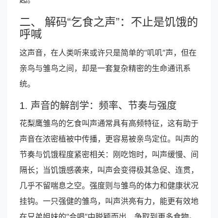
二、 解码“乞食之声”：不止是饥饿的
呼喊
这声音，在人类听来或许只是简单的“叽叽”声，但在
亲鸟与雏鸟之间，却是一套复杂精密的生命通讯系
统。
1. 声音的解剖学：频率、节奏与强度
花梨鹰雏鸟的乞食叫声通常具有高频特征，这有助于
声音在浓密植被中传播，更容易被亲鸟定位。叫声的
节奏与饥饿程度紧密相关：刚吃饱时，叫声缓慢、间
隔长；当饥饿感袭来，叫声会变得极其急促、连贯，
几乎不留喘息之空。强度则与雏鸟的体力和健康状况
挂钩。一只强健的雏鸟，叫声洪亮有力，能更有效地
在兄弟姐妹的“合唱”中脱颖而出，争取到更多食物。