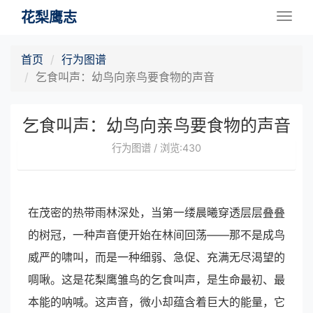
花梨鹰志
Togg
navig
首页
行为图谱
乞食叫声：幼鸟向亲鸟要食物的声音
乞食叫声：幼鸟向亲鸟要食物的声音
行为图谱 / 浏览:430
在茂密的热带雨林深处，当第一缕晨曦穿透层层叠叠
的树冠，一种声音便开始在林间回荡——那不是成鸟
威严的啸叫，而是一种细弱、急促、充满无尽渴望的
啁啾。这是花梨鹰雏鸟的乞食叫声，是生命最初、最
本能的呐喊。这声音，微小却蕴含着巨大的能量，它