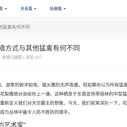
篇
关系篇
拓展篇
他猛禽有何不同
猎方式与其他猛禽有何不同
食谱与捕猎 / 浏览:207
钧、游隼的俯冲如电、猫头鹰的无声夜袭。但如果你以为所有猛
那花梨鹰绝对会给你上一课。这种栖息于东南亚热带雨林的中型猛
在重新定义我们对天空霸主的想象。今天，我们就来深扒一下，
能成为丛林中最令人防不胜防的猎手。
的艺术家”