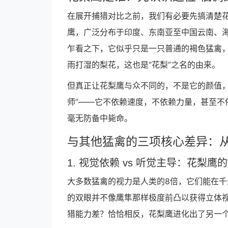
在展开捕猎对比之前，我们有必要先搞清楚
鹰，广泛分布于印度、东南亚至中国云南、海南
乍看之下，它似乎只是一只普通的褐色猛禽
雨打湿的梨花，这也是“花梨”之名的由来。
但真正让花梨鹰与众不同的，不是它的颜值，
师”——它不依赖速度，不依赖力量，甚至不
毫无防备中毙命。
与其他猛禽的三项核心差异：从“
1. 视觉依赖 vs 听觉主导：花梨鹰的
大多数猛禽的视力是人类的8倍，它们能在千
的双眼并不像鹰隼那样极度前凸以获得立体
猎能力差？恰恰相反，花梨鹰进化出了另一