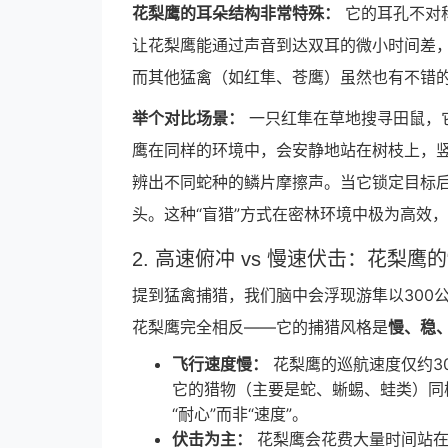
花梨鹰的耳朵结构非常特殊：
它的耳孔不对
让花梨鹰能通过声音到达双耳的微小时间差
而其他猛禽（如红隼、苍鹰）虽然也有不错
举个对比场景：
一只红隼在草地搜寻田鼠，
鹰在同样的环境中，会安静地站在树枝上，
辨出不同蛇种的鳞片摩擦声。当它锁定目标
头。这种“盲猎”方式在密林环境中极为高效
2. 高速俯冲 vs 慢速伏击：花梨鹰的
提到猛禽捕猎，我们脑中会浮现游隼以300
花梨鹰完全相反——它的捕猎风格是
慢、稳
飞行速度慢：
花梨鹰的巡航速度仅约3
它的猎物（主要是蛇、蜥蜴、蛙类）同
“耐心”而非“速度”。
伏击为主：
花梨鹰会花费大量时间站在