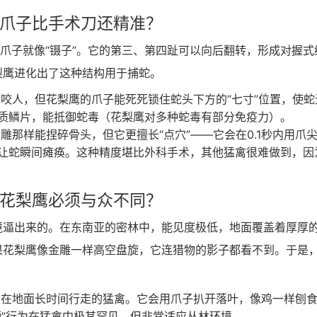
的爪子比手术刀还精准？
的爪子就像“镊子”。它的第三、第四趾可以向后翻转，形成对握式
梨鹰进化出了这种结构用于捕蛇。
咬人，但花梨鹰的爪子能死死锁住蛇头下方的“七寸”位置，使蛇
质鳞片，能抵御蛇毒（花梨鹰对多种蛇毒有部分免疫力）。
那样能捏碎骨头，但它更擅长“点穴”——它会在0.1秒内用爪
让蛇瞬间瘫痪。这种精度堪比外科手术，其他猛禽很难做到，因
么花梨鹰必须与众不同？
境逼出来的。在东南亚的密林中，能见度极低，地面覆盖着厚厚
果花梨鹰像金雕一样高空盘旋，它连猎物的影子都看不到。于是
在地面长时间行走的猛禽。它会用爪子扒开落叶，像鸡一样刨
栖”行为在猛禽中极其罕见，但非常适应丛林环境。