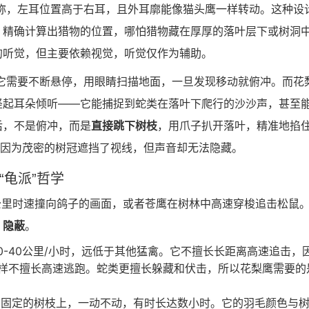
称，左耳位置高于右耳，且外耳廓能像猫头鹰一样转动。这种设
，精确计算出猎物的位置，哪怕猎物藏在厚厚的落叶层下或树洞
的听觉，但主要依赖视觉，听觉仅作为辅助。
它需要不断悬停，用眼睛扫描地面，一旦发现移动就俯冲。而花
竖起耳朵倾听——它能捕捉到蛇类在落叶下爬行的沙沙声，甚至
后，不是俯冲，而是
直接跳下树枝
，用爪子扒开落叶，精准地掐
，因为茂密的树冠遮挡了视线，但声音却无法隐藏。
“龟派”哲学
公里时速撞向鸽子的画面，或者苍鹰在树林中高速穿梭追击松鼠
、隐蔽
。
0-40公里/小时，远低于其他猛禽。它不擅长长距离高速追击，
样不擅长高速逃跑。蛇类更擅长躲藏和伏击，所以花梨鹰需要的
固定的树枝上，一动不动，有时长达数小时。它的羽毛颜色与