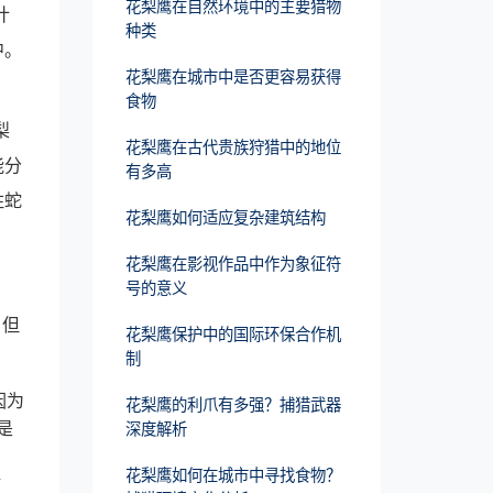
花梨鹰在自然环境中的主要猎物
计
种类
中。
花梨鹰在城市中是否更容易获得
食物
梨
花梨鹰在古代贵族狩猎中的地位
能分
有多高
住蛇
花梨鹰如何适应复杂建筑结构
花梨鹰在影视作品中作为象征符
号的意义
。但
花梨鹰保护中的国际环保合作机
制
因为
花梨鹰的利爪有多强？捕猎武器
是
深度解析
花梨鹰如何在城市中寻找食物？
树