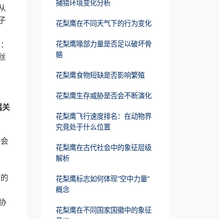
捕猎环境变化分析
从
子
花梨鹰在不同天气下的行为变化
手：
花梨鹰喙部力量是否足以破坏骨
骼
丝
花梨鹰食物短缺是否影响繁殖
花梨鹰生存威胁是否会不断演化
偶关
花梨鹰飞行速度排名：在动物界
究竟处于什么位置
它会
花梨鹰在古代社会中的象征层级
解析
多的
花梨鹰标志如何体现“空中力量”
概念
协
花梨鹰在不同国家国徽中的象征