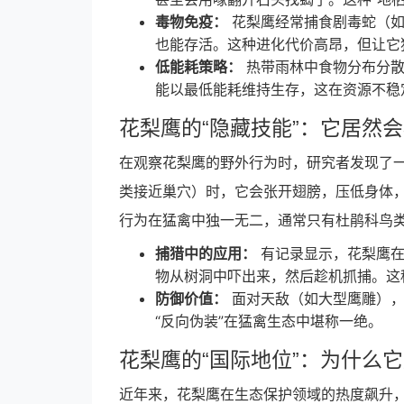
毒物免疫：
花梨鹰经常捕食剧毒蛇（如
也能存活。这种进化代价高昂，但让它
低能耗策略：
热带雨林中食物分布分散
能以最低能耗维持生存，这在资源不稳
花梨鹰的“隐藏技能”：它居然
在观察花梨鹰的野外行为时，研究者发现了
类接近巢穴）时，它会张开翅膀，压低身体
行为在猛禽中独一无二，通常只有杜鹃科鸟
捕猎中的应用：
有记录显示，花梨鹰在
物从树洞中吓出来，然后趁机抓捕。这种
防御价值：
面对天敌（如大型鹰雕），
“反向伪装”在猛禽生态中堪称一绝。
花梨鹰的“国际地位”：为什么
近年来，花梨鹰在生态保护领域的热度飙升