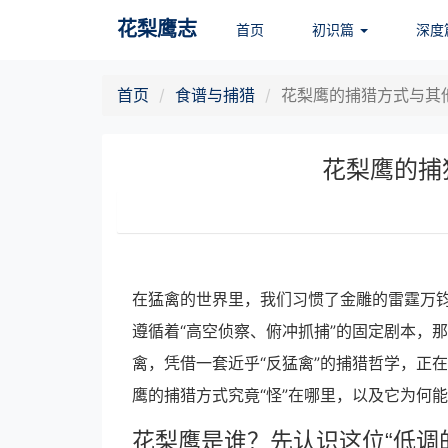
花梨鹰志
首页
初识篇
深度
首页
食谱与捕猎
花梨鹰的捕猎方式与其
花梨鹰的捕
在猛禽的世界里，我们习惯了金雕的雷霆万
遵循着“高空侦察、俯冲抓捕”的固定剧本，
禽，凭借一套近乎“反猛禽”的捕猎哲学，正
鹰的捕猎方式究竟“怪”在哪里，以及它为何
花梨鹰是谁？先认识这位“低调