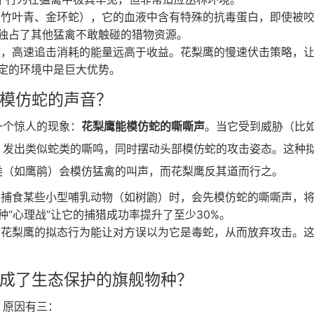
竹叶青、金环蛇），它的血液中含有特殊的抗毒蛋白，即使被
独占了其他猛禽不敢触碰的猎物资源。
，高速追击消耗的能量远高于收益。花梨鹰的慢速伏击策略，
定的环境中是巨大优势。
会模仿蛇的声音？
一个惊人的现象：
花梨鹰能模仿蛇的嘶嘶声
。当它受到威胁（比
，发出类似蛇类的嘶鸣，同时摆动头部模仿蛇的攻击姿态。这种
类（如鹰鹃）会模仿猛禽的叫声，而花梨鹰反其道而行之。
捕食某些小型哺乳动物（如树鼩）时，会先模仿蛇的嘶嘶声，
“心理战”让它的捕猎成功率提升了至少30%。
花梨鹰的拟态行为能让对方误以为它是毒蛇，从而放弃攻击。
它成了生态保护的旗舰物种？
，原因有三：