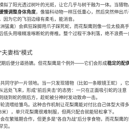
模拟了阳光透过树叶的光斑，让它几乎与树干融为一体。当猎物
缓慢调整身体角度
，像猫科动物一样压低重心，然后突然伸出爪
，因为它的飞羽边缘有柔毛，能消音。
洲猛禽）会疯狂跺脚用爪子踩死蛇，而花梨鹰则像一位太极高
后低头用喙精准啄断蛇的脊椎。整个过程干净利落，绝不浪费一
的“夫妻档”模式
配期后便分道扬镳。但花梨鹰是个例外——它们会形成
稳定的配
共同守护一片领地。当一只发现猎物（比如一条眼镜王蛇），
从远处飞来，形成“前后夹击”的态势：一只在正面吸引蛇的注意
则绕到蛇的侧后方，趁蛇被分神时发动致命一击。
轮流喂给雏鸟。这种合作机制让花梨鹰能对付比自己体型大得
3米），单只花梨鹰很难制服，但两只配合就能轻松拿下。
会在繁殖期合作，但更多是“各自为战”后分享食物，而花梨鹰的
罕见。