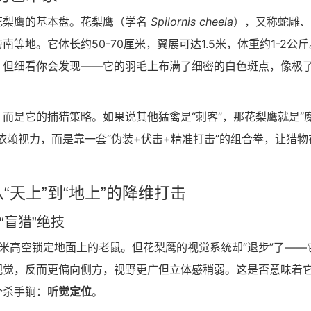
花梨鹰的基本盘。花梨鹰（学名
Spilornis cheela
），又称蛇雕、
等地。它体长约50-70厘米，翼展可达1.5米，体重约1-2公斤
，但细看你会发现——它的羽毛上布满了细密的白色斑点，像极
而是它的捕猎策略。如果说其他猛禽是“刺客”，那花梨鹰就是“
依赖视力，而是靠一套“伪装+伏击+精准打击”的组合拳，让猎物
天上”到“地上”的降维打击
“盲猎”绝技
米高空锁定地面上的老鼠。但花梨鹰的视觉系统却“退步”了——
视觉，反而更偏向侧方，视野更广但立体感稍弱。这是否意味着
个杀手锏：
听觉定位
。