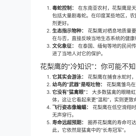
毒蛇控制：
在东南亚农村，花梨鹰是天然
包括大量剧毒蛇。在印度某些地区，农
剂更好。
生态指示物种：
花梨鹰对栖息地质量要
在与否，直接反映当地生态系统的健康
文化象征：
在泰国、缅甸等地的民间传
进了当地人对它的保护。
花梨鹰的“冷知识”：你可能不
它其实会游泳：
花梨鹰在捕食水蛇时，
幼鸟的“武器”是呕吐物：
花梨鹰雏鸟在
它没有“猛禽眼”：
大多数猛禽的眼睛虹
体，这让它看起来更“温和”，实则更致
飞行姿态像蝙蝠：
花梨鹰在低空滑翔时
无声穿行。
寿命远超预期：
圈养花梨鹰的寿命可达3
此，它依然是猛禽中的“长寿冠军”。