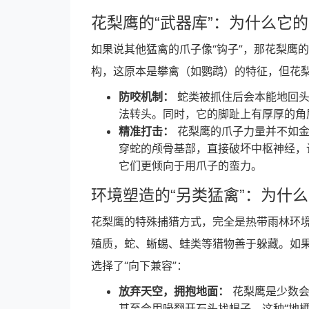
花梨鹰的“武器库”：为什么它
如果说其他猛禽的爪子像“钩子”，那花梨鹰
构，这原本是攀禽（如鹦鹉）的特征，但花
防咬机制：
蛇类被抓住后会本能地回头
法转头。同时，它的脚趾上有厚厚的角
精准打击：
花梨鹰的爪子力量并不如金雕
穿蛇的颅骨基部，直接破坏中枢神经，
它们更倾向于用爪子的蛮力。
环境塑造的“另类猛禽”：为什
花梨鹰的特殊捕猎方式，完全是热带雨林环
殖质，蛇、蜥蜴、蛙类等猎物善于躲藏。如
选择了“向下兼容”：
放弃天空，拥抱地面：
花梨鹰是少数会
甚至会用喙翻开石头找蝎子。这种“地