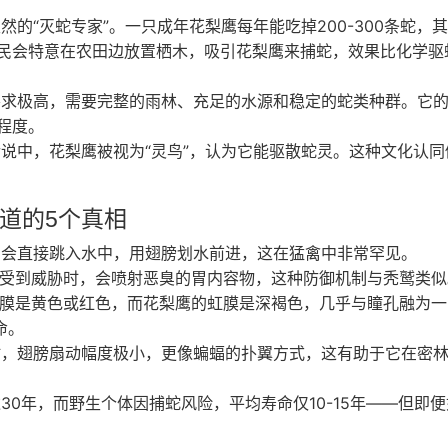
的“灭蛇专家”。一只成年花梨鹰每年能吃掉200-300条蛇，
民会特意在农田边放置栖木，吸引花梨鹰来捕蛇，效果比化学驱
求极高，需要完整的雨林、充足的水源和稳定的蛇类种群。它
程度。
说中，花梨鹰被视为“灵鸟”，认为它能驱散蛇灵。这种文化认同
知道的5个真相
会直接跳入水中，用翅膀划水前进，这在猛禽中非常罕见。
受到威胁时，会喷射恶臭的胃内容物，这种防御机制与秃鹫类似
膜是黄色或红色，而花梨鹰的虹膜是深褐色，几乎与瞳孔融为一
命。
，翅膀扇动幅度极小，更像蝙蝠的扑翼方式，这有助于它在密
0年，而野生个体因捕蛇风险，平均寿命仅10-15年——但即便