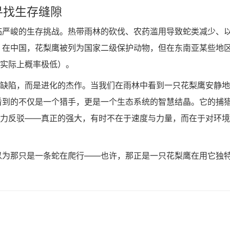
寻找生存缝隙
临严峻的生存挑战。热带雨林的砍伐、农药滥用导致蛇类减少、
。在中国，花梨鹰被列为国家二级保护动物，但在东南亚某些地
，实际上概率极低）。
非缺陷，而是进化的杰作。当我们在雨林中看到一只花梨鹰安静
看到的不仅是一个猎手，更是一个生态系统的智慧结晶。它的捕
有力反驳——真正的强大，有时不在于速度与力量，而在于对环
以为那只是一条蛇在爬行——也许，那正是一只花梨鹰在用它独