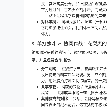
皮、苔藓高度融合，加上那些白色斑点
下方经过时，它不会立刻扑击，而是先
——整个过程几乎没有翅膀扇动的声音
对比案例：
同样是捕蛇，蛇鹫（一种非
它用爪子按住蛇头，利用体重压制，然
体力。
3. 单打独斗 vs 协同作战：花梨鹰
猛禽通常是孤独的猎手，领地意识极强，交
系
，并且经常合作捕猎。
分工明确：
在繁殖季节，花梨鹰夫妇会
发出特定的叫声呼叫配偶。另一只立刻
力，用翅膀拍打地面制造噪音；另一只
共享猎物：
捕获的猎物会被撕成小块，
猎物——比如成年眼镜王蛇（体长可达
其他猛禽的对比：
猎隼、金雕等虽然也
同是真正的战术配合，这在猛禽中极为