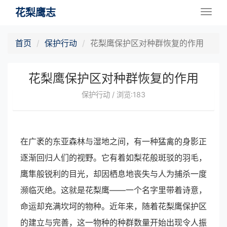
花梨鹰志
Togg
navig
首页
保护行动
花梨鹰保护区对种群恢复的作用
花梨鹰保护区对种群恢复的作用
保护行动 / 浏览:183
在广袤的东亚森林与湿地之间，有一种猛禽的身影正
逐渐回归人们的视野。它有着如梨花般斑驳的羽毛，
鹰隼般锐利的目光，却因栖息地丧失与人为捕杀一度
濒临灭绝。这就是花梨鹰——一个名字里带着诗意，
命运却充满坎坷的物种。近年来，随着花梨鹰保护区
的建立与完善，这一物种的种群数量开始出现令人振