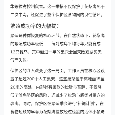
隼等猛禽控制鼠害。这一举措不仅保护了花梨鹰免于
二次中毒，还促进了整个保护区食物网的良性循环。
繁殖成功率的大幅提升
繁殖是种群恢复的核心环节。在自然状态下，花梨鹰
的繁殖成功率极低——每对成鸟平均每年只能育成
1.2只雏鸟，其中超过一半的巢穴会因天敌或恶劣天
气而失败。
保护区的介入改变了这一局面。工作人员在核心区设
置了超过200个人工巢架，这些巢架位于离地面15至
20米的高处，内部铺有柔软的松针与苔藓，不仅降
低了雏鸟坠落的风险，还减少了松鸦与貂类对巢穴的
袭击。同时，保护区在繁殖季会进行“补饲计划”，在
食物短缺的早春为花梨鹰投放经过检疫的活体小鼠与