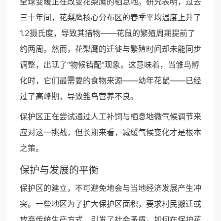
全球变暖正在改变花梨鹰的栖息地。研究表明，过去
三十年间，花梨鹰核心分布区的春季平均温度上升了
1.2摄氏度，导致其猎物——花鼠的繁殖周期提前了
约两周。然而，花梨鹰的迁徙与繁殖时间却未能同步
调整，出现了“物候错配”现象。这意味着，当雏鸟孵
化时，它们最需要的食物来源——幼年花鼠——已经
过了高峰期，导致雏鸟营养不良。
保护区正在尝试通过人工补饲与栖息地微气候调节来
应对这一挑战，但长期来看，减缓气候变化才是根本
之策。
保护与发展的平衡
保护区的建立，不可避免地会与当地经济发展产生冲
突。一些地区为了扩大保护区面积，要求村民搬迁或
放弃传统生产方式，引发了社会矛盾。如何在保护花