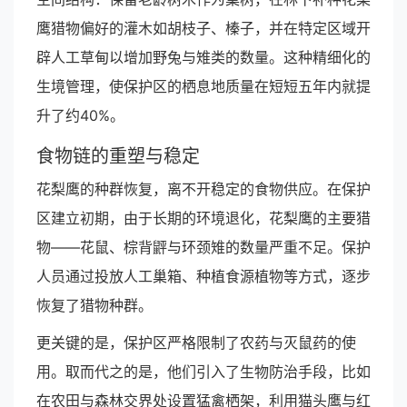
鹰猎物偏好的灌木如胡枝子、榛子，并在特定区域开
辟人工草甸以增加野兔与雉类的数量。这种精细化的
生境管理，使保护区的栖息地质量在短短五年内就提
升了约40%。
食物链的重塑与稳定
花梨鹰的种群恢复，离不开稳定的食物供应。在保护
区建立初期，由于长期的环境退化，花梨鹰的主要猎
物——花鼠、棕背䶄与环颈雉的数量严重不足。保护
人员通过投放人工巢箱、种植食源植物等方式，逐步
恢复了猎物种群。
更关键的是，保护区严格限制了农药与灭鼠药的使
用。取而代之的是，他们引入了生物防治手段，比如
在农田与森林交界处设置猛禽栖架，利用猫头鹰与红