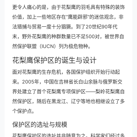
更令人痛心的是，由于花梨鹰的羽毛具有特殊的装饰
价值，加上一些地区存在“鹰能辟邪”的迷信观念，非
法猎捕与贸易一度十分猖獗。到了20世纪90年代
末，野外花梨鹰的种群数量已不足500对，被世界自
然保护联盟（IUCN）列为极危物种。
花梨鹰保护区的诞生与设计
面对花梨鹰的生存危机，各国保护组织开始行动起
来。2005年，中国在吉林省长白山余脉与俄罗斯交
界处建立了首个花梨鹰专项保护区——梨岭花梨鹰自
然保护区，随后在黑龙江、辽宁等地也相继设立了多
个保护点。
保护区的选址与规模
花梨鹰保护区的选址并非随意为之。科学家们经过多