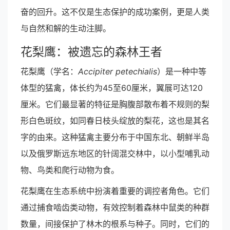
奋的回升。这不仅是生态保护的成功案例，更是人类
与自然和解的生动注脚。
花梨鹰：被遗忘的森林王者
花梨鹰（学名：
Accipiter petechialis
）是一种中等
体型的猛禽，体长约为45至60厘米，翼展可达120
厘米。它们最显著的特征是胸腹部散布着不规则的梨
形白色斑纹，如同春日枝头绽放的梨花，这也是其名
字的由来。这种猛禽主要分布于中国东北、朝鲜半岛
以及俄罗斯远东地区的针阔混交林中，以小型哺乳动
物、鸟类和爬行动物为食。
花梨鹰在生态系统中扮演着重要的调控者角色。它们
通过捕食啮齿类动物，有效控制着森林中鼠类的种群
数量，间接保护了林木的根系与种子。同时，它们的