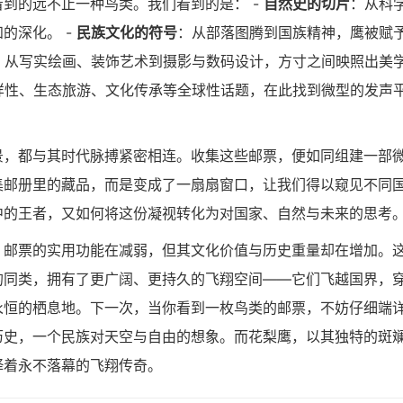
到的远不止一种鸟类。我们看到的是： -
自然史的切片
：从科
的深化。 -
民族文化的符号
：从部落图腾到国族精神，鹰被赋
：从写实绘画、装饰艺术到摄影与数码设计，方寸之间映照出美
样性、生态旅游、文化传承等全球性话题，在此找到微型的发声
景，都与其时代脉搏紧密相连。收集这些邮票，便如同组建一部
集邮册里的藏品，而是变成了一扇扇窗口，让我们得以窥见不同
中的王者，又如何将这份凝视转化为对国家、自然与未来的思考
，邮票的实用功能在减弱，但其文化价值与历史重量却在增加。
的同类，拥有了更广阔、更持久的飞翔空间——它们飞越国界，
永恒的栖息地。下一次，当你看到一枚鸟类的邮票，不妨仔细端
历史，一个民族对天空与自由的想象。而花梨鹰，以其独特的斑
绎着永不落幕的飞翔传奇。