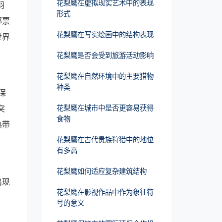
花梨鹰在虚拟现实艺术中的表现
羽
形式
邮票
花梨鹰在写实绘画中的结构表现
世界
花梨鹰是否会受到旅游活动影响
花梨鹰在自然环境中的主要猎物
种类
保
突
花梨鹰在城市中是否更容易获得
食物
热带
花梨鹰在古代贵族狩猎中的地位
有多高
花梨鹰如何适应复杂建筑结构
出现
花梨鹰在影视作品中作为象征符
号的意义