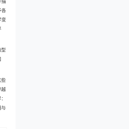
学描
予各
学变
平
微型
国
。
这些
穿越
详：
斓与