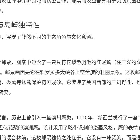
国家在环境保护领域的紧密合作。邮票的收益部分用于资助跨国
护。
与岛屿独特性
种，展现了截然不同的生态角色与文化意涵。
猛禽”邮票，图案中包含了一只具有花梨色羽毛的红尾鵟（在广义的
）。邮票画面是它在科罗拉多大峡谷上空盘旋的壮丽景象。这枚
期，秃鹰等猛禽保护初见成效。它传递了美国西部的广阔野性，
念转变。
害，历史上曾引入一些澳州鹰类。1990年，新西兰发行了一套“
近似花梨的澳洲鹰。设计采用了略带讽刺的漫画风格，鹰的表情
树的混合林前。这枚邮票独特之处在于，它没有一味赞美，而是