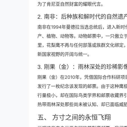
为了肯尼亚自然财富的耀眼代言。
2. 南非：后种族和解时代的自然遗
南非在1994年曼德拉当选总统后，进入新时
产、植物、动物等。动物邮票中，一只傲立
里，花梨鹰不再与任何部落或族群文化绑定
新国家视野的开阔与统一。
3. 刚果（金）：雨林深处的珍稀影
刚果（金）在2010年，凭借国际合作科研项
发行了一枚纪念该发现的邮票。由于这种鹰
行量极小，却在国际鸟类学界和邮票收藏界
热带雨林深处那些尚未被认知、却已面临威
五、 方寸之间的永恒飞翔