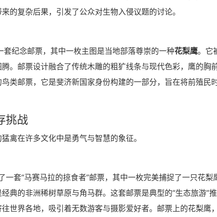
带来的复杂后果，引发了公众对生物入侵议题的讨论。
了一套纪念邮票，其中一枚主图是当地部落尊崇的一种
花梨鹰
。它
图腾。邮票设计融合了传统木雕的粗犷线条与现代色彩，鹰的胸
的鸟类邮票，它是斐济新国家身份构建的一部分，旨在将前殖民
存挑战
的猛禽在许多文化中是勇气与智慧的象征。
出了一套“马赛马拉的掠食者”邮票，其中一枚完美捕捉了一只花梨
经典的非洲稀树草原与角马群。这套邮票是典型的“生态旅游”
寄往世界各地，吸引着无数游客与摄影爱好者。邮票上的花梨鹰