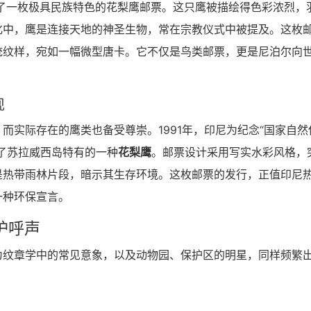
行了一枚极具民族特色的花梨鹰邮票。这只鹰被描绘得色彩浓烈，
化中，鹰是连接天地的神圣生物，常在宗教仪式中被提及。这枚
统纹样，宛如一幅微型唐卡。它不仅是鸟类邮票，更是尼泊尔向
现
而实际存在的鹰类也备受尊崇。1991年，印尼为纪念“国家自然
了苏拉威西岛特有的一种
花梨鹰
。邮票设计采用写实水彩风格，
是热带雨林片段，暗示其生存环境。这枚邮票的发行，正值印尼
一种环保宣言。
护呼声
为纹章学中的常见意象，以及动物园、保护区的明星，同样频繁