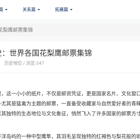
篇
关系篇
拓展篇
花梨鹰邮票集锦
史：世界各国花梨鹰邮票集锦
历史地位 / 浏览:347
票，这一小小的纸片，不仅是邮资凭证，更是国家名片、文化窗
—尤其是猛禽为主题的邮票，一直备受收藏家与自然爱好者的青
以其独特的生态地位与文化象征，悄然飞入了许多国家的邮票方
平洋岛屿的一种中型鹰隼，其羽毛呈现独特的红褐色与梨花般的