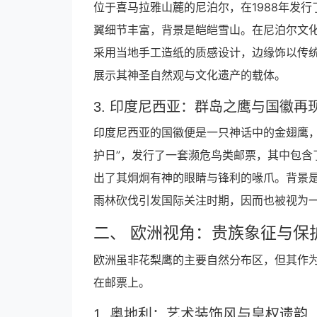
位于喜马拉雅山麓的尼泊尔，在1988年发
翼细节丰富，背景是皑皑雪山。在尼泊尔文
采用当地手工造纸的质感设计，边缘饰以传
展示其神圣自然观与文化遗产的载体。
3. 印度尼西亚：群岛之鹰与国徽再
印度尼西亚的国徽便是一只神话中的金翅鹰，
护日”，发行了一套濒危鸟类邮票，其中包含
出了其炯炯有神的眼睛与锋利的喙爪。背景
雨林砍伐引发国际关注时期，因而也被视为
二、 欧洲视角：贵族象征与保
欧洲虽非花梨鹰的主要自然分布区，但其作
在邮票上。
1. 奥地利：艺术装饰风与皇权遗韵