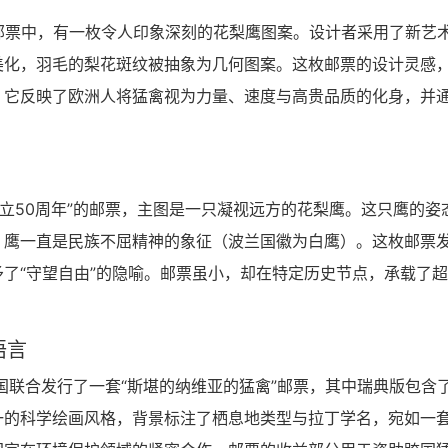
公益邮票中，有一枚令人印象深刻的花梨鹰图案。设计者采用了新艺
美化，羽毛的梨花斑纹被抽象为几何图案。这枚邮票的设计灵感
。它反映了欧洲人将猛禽视为力量、速度与高贵品质的化身，并
成立50周年”的邮票，主图是一只凝视远方的花梨鹰。这只鹰的姿
，鹰一直是民族不屈精神的象征（波兰国徽为白鹰）。这枚邮票
了“守望自由”的隐喻。邮票虽小，却在特定历史节点，承载了
语言
五国联合发行了一套“斯堪的纳维亚的猛禽”邮票，其中瑞典版包含
一的科学绘画风格，背景标注了栖息地类型与拉丁学名，宛如一