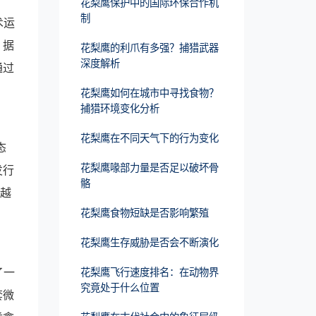
花梨鹰保护中的国际环保合作机
制
术运
，据
花梨鹰的利爪有多强？捕猎武器
深度解析
通过
花梨鹰如何在城市中寻找食物？
捕猎环境变化分析
花梨鹰在不同天气下的行为变化
态
花梨鹰喙部力量是否足以破坏骨
发行
骼
超越
花梨鹰食物短缺是否影响繁殖
花梨鹰生存威胁是否会不断演化
了一
花梨鹰飞行速度排名：在动物界
究竟处于什么位置
套微