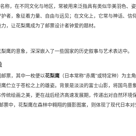
学名称，在不同文化与地区，常被用来泛指具有类似华美羽色、
守护者，象征着力量、自由与远见；在文化上，它常与神话、信
魅力，让花梨鹰成为了邮票设计者钟爱的题材。
花梨鹰的意象，深深嵌入了一些国家的历史叙事与艺术表达中。
融
系列邮票，其中一枚便以
花梨鹰
（日本常称“赤鹰”或特定种）为主
梨鹰伫立于苍松之上的雄姿。背景是淡淡的富士山影，将国鸟意
本传统绘画之美，更在战后经济高速发展期，传递出对自然环境
护邮票中，花梨鹰在森林中翱翔的摄影图案，则体现了现代日本对