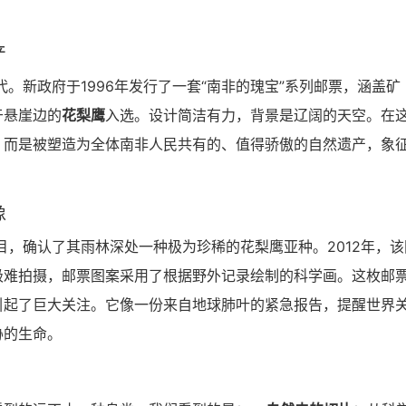
产
代。新政府于1996年发行了一套“南非的瑰宝”系列邮票，涵盖矿
于悬崖边的
花梨鹰
入选。设计简洁有力，背景是辽阔的天空。在
，而是被塑造为全体南非人民共有的、值得骄傲的自然遗产，象
像
目，确认了其雨林深处一种极为珍稀的花梨鹰亚种。2012年，该
极难拍摄，邮票图案采用了根据野外记录绘制的科学画。这枚邮
引起了巨大关注。它像一份来自地球肺叶的紧急报告，提醒世界
胁的生命。