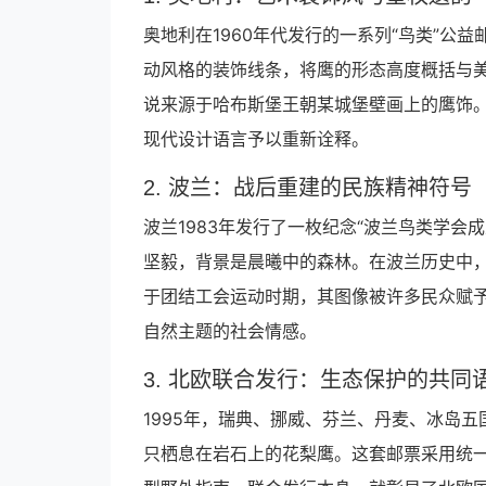
奥地利在1960年代发行的一系列“鸟类”
动风格的装饰线条，将鹰的形态高度概括与
说来源于哈布斯堡王朝某城堡壁画上的鹰饰
现代设计语言予以重新诠释。
2. 波兰：战后重建的民族精神符号
波兰1983年发行了一枚纪念“波兰鸟类学会
坚毅，背景是晨曦中的森林。在波兰历史中
于团结工会运动时期，其图像被许多民众赋予
自然主题的社会情感。
3. 北欧联合发行：生态保护的共同
1995年，瑞典、挪威、芬兰、丹麦、冰岛
只栖息在岩石上的花梨鹰。这套邮票采用统