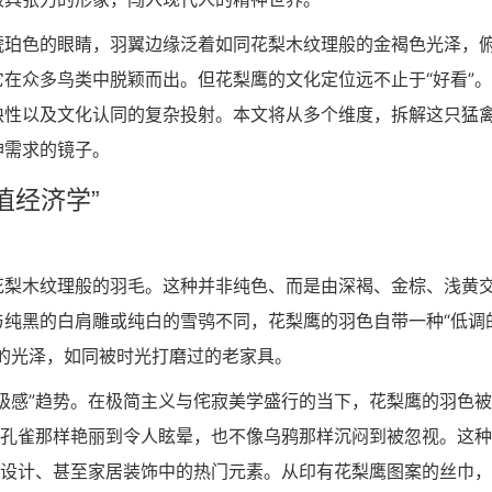
琥珀色的眼睛，羽翼边缘泛着如同花梨木纹理般的金褐色光泽，
在众多鸟类中脱颖而出。但花梨鹰的文化定位远不止于“好看”
缺性以及文化认同的复杂投射。本文将从多个维度，拆解这只猛
神需求的镜子。
值经济学”
花梨木纹理般的羽毛。这种并非纯色、而是由深褐、金棕、浅黄
纯黑的白肩雕或纯白的雪鸮不同，花梨鹰的羽色自带一种“低调
的光泽，如同被时光打磨过的老家具。
级感”趋势。在极简主义与侘寂美学盛行的当下，花梨鹰的羽色
像孔雀那样艳丽到令人眩晕，也不像乌鸦那样沉闷到被忽视。这
装设计、甚至家居装饰中的热门元素。从印有花梨鹰图案的丝巾