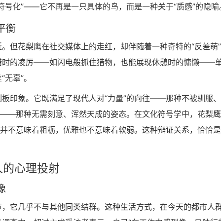
符号化”——它不再是一只具体的鸟，而是一种关于“质感”的隐喻
平衡
。但花梨鹰在社交媒体上的走红，却伴随着一种奇特的“反差萌
猎时的凌厉——如闪电般抓住猎物，也能展现休憩时的慵懒——
“无辜”。
板印象。它既满足了现代人对“力量”的向往——那种不被驯服
求——那种无需刻意、浑然天成的姿态。在文化符号学中，花梨
大并不意味着粗粝，优雅也不意味着软弱。这种辩证关系，恰恰
人的心理投射
像
节，它几乎不与其他同类结群。这种生活方式，在今天的都市人