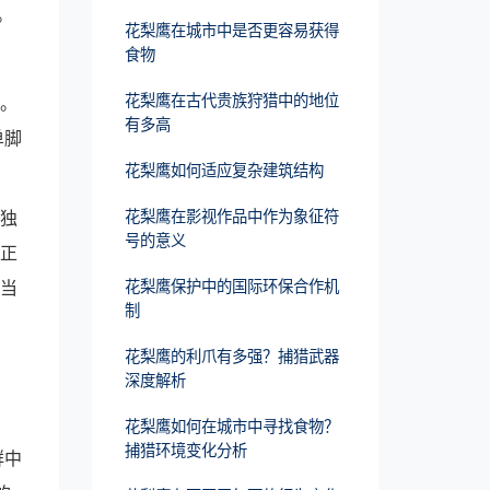
。
花梨鹰在城市中是否更容易获得
食物
花梨鹰在古代贵族狩猎中的地位
”。
有多高
单脚
花梨鹰如何适应复杂建筑结构
、独
花梨鹰在影视作品中作为象征符
号的意义
鹰正
是当
花梨鹰保护中的国际环保合作机
制
花梨鹰的利爪有多强？捕猎武器
深度解析
花梨鹰如何在城市中寻找食物？
捕猎环境变化分析
群中