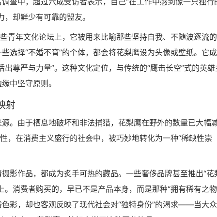
调查中，超过六成受访者表示，自己“在工作中感到像一只独行
力，却鲜少有可靠的盟友。
一些青年文化论坛上，它被用来比喻那些坚持自我、不随波逐流的
些选择“不婚不育”的个体，都会将花梨鹰设为头像或壁纸。它
活出尊严与力量”。这种文化定位，与传统的“鹰击长空”式的英雄
边缘中坚守原则。
映射
来源。由于栖息地破坏和非法捕猎，花梨鹰在野外的数量已大幅
属性，在消费主义盛行的社会中，被巧妙地转化为一种“稀缺性崇
摄影作品，都成为炙手可热的藏品。一些奢侈品牌甚至推出“花
上。消费者购买的，早已不是产品本身，而是那种“拥有稀有之物
色彩，却也客观反映了现代社会对“独特身份”的渴求——当大