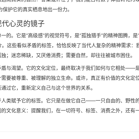
为保护它的真实栖息地出一份力。
现代心灵的镜子
的。它是“高级感”的视觉符号，是“孤独猎手”的精神图腾，是
媒介。这些看似矛盾的标签，恰恰反映了当代人复杂的精神需求：
孤独；迷恋稀缺，又厌倦消费；需要自然，却往往被城市困住。
矛盾与渴望。它的文化定位，最终取决于我们如何与它相处——
个需要被尊重、被理解的独立生命。或许，真正有价值的文化定
否通过它，重新定义自己与这个世界的关系。
乎人类赋予它的标签。它只是在做它自己——一只自由的、野性
刻的文化意义：提醒我们，在一切符号、标签、消费之外，还有