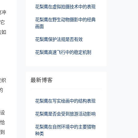
花梨鹰在虚拟拍摄技术中的表现
俯冲
花梨鹰在野生动物摄影中的经典
。它
画面
禽如
花梨鹰保护法规是否有效
花梨鹰高速飞行中的稳定机制
最新博客
交织
的
花梨鹰在写实绘画中的结构表现
被设
花梨鹰是否会受到旅游活动影响
种恰
花梨鹰在自然环境中的主要猎物
，到
种类