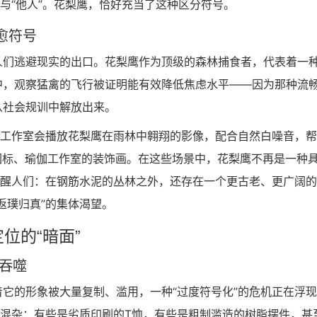
”与“他人”。花梨鹰，恰好充当了这种区分符号。
疗愈符号
人们逃避现实的出口。花梨鹰作为顶级的森林捕食者，代表着一
中，观察猛禽的飞行被证明能有效降低焦虑水平——因为那种流
从社会规训中解放出来。
理工作室会播放花梨鹰在雨林中翱翔的影像，配合自然白噪音，
图标、瑜伽工作室的装饰画。在这些场景中，花梨鹰不再是一种
提醒人们：在钢筋水泥的丛林之外，还存在一个更古老、更广阔
返璞归真”的集体渴望。
位的“暗面”
义吞噬
它的形象被大量复制、滥用，一种“过度符号化”的危机正在浮
龙混杂：有些是劣质印刷的T恤，有些是粗制滥造的树脂摆件，甚