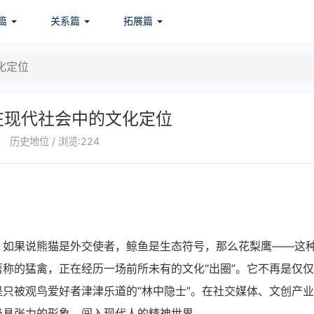
篇
关系篇
拓展篇
化定位
在现代社会中的文化定位
历史地位 / 浏览:224
。如果说熊猫是外交使者，鲸鱼是生态符号，那么花梨鹰——这
称的猛禽，正在经历一场前所未有的文化“出圈”。它不再是仅
只被观鸟爱好者津津乐道的“林中隐士”。在社交媒体、文创产
极具张力的形象，闯入现代人的精神世界。