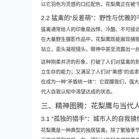
以它羽色为灵感的口红配色，花梨鹰正在被“
2.2 猛禽的“反差萌”：野性与优雅的
猛禽通常给人的印象是凶悍、冷酷、不可接近
在大量野生摄影作品中，花梨鹰既能展现捕
站立，歪头凝视镜头，眼神中甚至流露出一丝
这种刚柔并济的形象，打破了人们对猛禽的刻
立生存的能力；又满足了人们对“美感”的追
在成为一种“矛盾统一体”：它提醒我们，强
代人自我认知中渴望达成的状态。
三、精神图腾：花梨鹰与当代
3.1 “孤独的猎手”：城市人的自我镜
花梨鹰是一种典型的独居猛禽。除了繁殖季