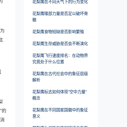
的
花梨鹰在不同天气下的行为变化
花梨鹰喙部力量是否足以破坏骨
骼
成为
花梨鹰食物短缺是否影响繁殖
主
花梨鹰生存威胁是否会不断演化
花梨鹰飞行速度排名：在动物界
究竟处于什么位置
减
花梨鹰在古代社会中的象征层级
解析
花梨鹰标志如何体现“空中力量”
概念
梨
花梨鹰在不同国家国徽中的象征
”的
意义
众消