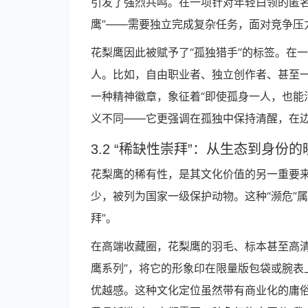
引发了强烈共鸣。在一项针对年轻白领的匿名
鹰”——需要独立完成复杂任务，面对竞争压
花梨鹰因此被赋予了“孤独猎手”的标签。在
人。比如，自由职业者、独立创作者、甚至一
一种精神徽章，象征着“即使孤身一人，也能
义不同——它更强调在孤独中保持清醒，在
3.2 “稀缺性崇拜”：从生态到身份的
花梨鹰的稀有性，是其文化价值的另一重要
少，被列为国家一级保护动物。这种“濒危”
拜”。
在高端收藏圈，花梨鹰的羽毛、标本甚至高清
鹰系列”，将它的形象印在限量版包袋或腕表
优越感。这种文化定位虽然带有商业化的庸俗