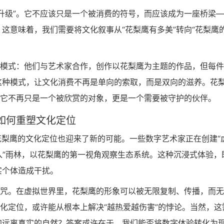
升级”。它不应该只是一个被消费的符号，而应该成为一座桥梁
这意味着，我们需要将文化叙事从“花梨鹰有多美”转向“花梨鹰
”模式：他们与艺术家合作，创作以花梨鹰为主题的作品，但每
这种模式，让文化消费不再是单向的索取，而是双向的滋养。花
—它不再只是一个被欣赏的对象，更是一个需要被守护的伙伴。
技如何重塑文化定位
花梨鹰的文化定位也迎来了新的可能。一些数字艺术家正在创建“
飞入”雨林，以花梨鹰的第一视角观察生态系统。这种沉浸式体验，
实个体造成干扰。
魔咒。在虚拟世界里，花梨鹰的形象可以被无限复制、传播，而
文化定位，或许能从根本上解决“越热爱越伤害”的悖论。当然，这
加远离真实的自然？答案或许在于，我们能否将数字体验转化为