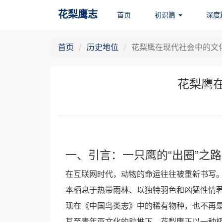
花梨鹰志
首页
初识篇
深度
首页
历史地位
花梨鹰在现代社会中的文
花梨鹰
一、引言：一只鹰的“出圈”之路
在互联网时代，动物的命运往往被重新书写
本栖息于热带雨林、以独特羽色和凶猛性情著
现在《中国鸟类志》中的稀有物种，也不再是
甚至青年亚文化的助推下，花梨鹰正以一种