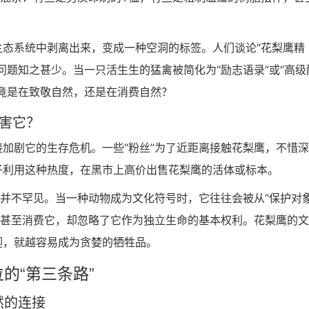
态系统中剥离出来，变成一种空洞的标签。人们谈论“花梨鹰精
问题知之甚少。当一只活生生的猛禽被简化为“励志语录”或“高级
竟是在致敬自然，还是在消费自然？
越害它？
加剧它的生存危机。一些“粉丝”为了近距离接触花梨鹰，不惜
子利用这种热度，在黑市上高价出售花梨鹰的活体或标本。
域并不罕见。当一种动物成为文化符号时，它往往会被从“保护对象
、甚至消费它，却忽略了它作为独立生命的基本权利。花梨鹰的
迎，就越容易成为贪婪的牺牲品。
的“第三条路”
自然的连接