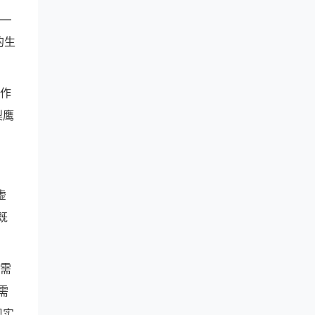
——
的生
件作
梨鹰
虚
既
无需
需
现实