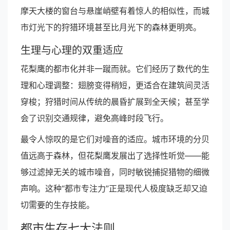
摩天大楼的窗台与悬崖峭壁有着惊人的相似性，而城
市灯光下的狩猎环境甚至比月光下的森林更明亮。
生理与心理的双重适应
花梨鹰的都市化并非一蹴而就。它们经历了数代的生
理和心理调整：翅膀变得稍短，更适合在建筑间灵活
穿梭；狩猎时间从传统的晨昏扩展到全天候；甚至学
会了识别交通规律，避免高峰时段飞行。
最令人惊叹的是它们对噪音的适应。城市环境的分贝
值远高于森林，但花梨鹰发展出了选择性听觉——能
够过滤掉无关的城市噪音，同时敏锐捕捉猎物的细微
声响。这种“都市专注力”正是现代人极度缺乏却又迫
切需要的生存技能。
都市生存七大法则