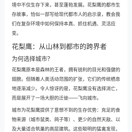
境中不仅生存下来，甚至蓬勃发展。花梨鹰的都市生
存故事，恰似一部写给现代都市人的启示录，教会我
们在复杂环境中如何保持本真、抓住机遇、灵活应
变。
花梨鹰：从山林到都市的跨界者
为何选择城市？
花梨鹰原本是森林的王者，拥有锐利的目光和强健的
翅膀。但随着人类活动范围的扩张，它们的传统栖息
地逐渐减少。令人惊讶的是，花梨鹰没有选择消亡，
而是展开了一场大胆的迁徙——飞向城市。
城市为花梨鹰提供了意想不到的生存优势：充足的食
物来源（城市鼠类、鸽子等）、更少的自然天敌、以
及大量适合筑巢的高层建筑。这些聪明的猛禽发现，