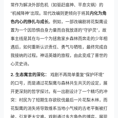
常作为解决外部危机（如驱赶瘟神、平息灾祸）的
“机械降神”出现。现代改编则更倾向于将其
内化为角
色内心的挣扎与成长
。例如，一部改编剧将花梨鹰设
置为一个因恐惧自身力量而自我放逐的“守护灵”，故
事主线是其在与一个为拯救家乡森林而奔走的少年相
遇后，如何重新认识责任、勇气与牺牲，最终完成自
我接纳的过程。神话英雄的旅程，由此变成了普世的
心灵史诗。
2. 生态寓言的深化：
戏剧不再简单重复“保护环境”
的口号，而是通过花梨鹰与森林共生共灭的设定，展
开更深刻的哲学探讨。有一出剧设计了一个精巧的冲
突：村民为了短期生存欲砍伐最后一片花梨木林，而
花梨鹰的消失将导致维系当地小气候的古老平衡被打
破，引发更大灾难。戏剧通过多方角色的博弈，展现