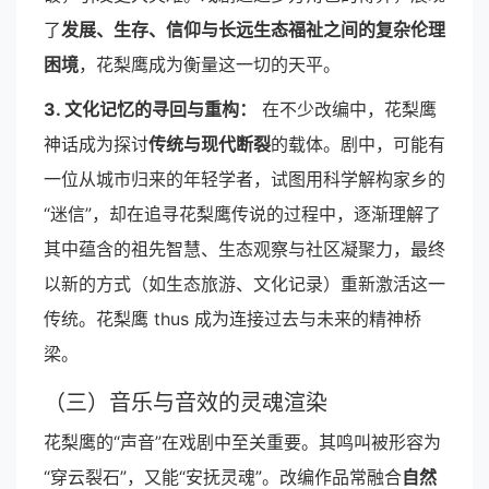
了
发展、生存、信仰与长远生态福祉之间的复杂伦理
困境
，花梨鹰成为衡量这一切的天平。
3. 文化记忆的寻回与重构：
在不少改编中，花梨鹰
神话成为探讨
传统与现代断裂
的载体。剧中，可能有
一位从城市归来的年轻学者，试图用科学解构家乡的
“迷信”，却在追寻花梨鹰传说的过程中，逐渐理解了
其中蕴含的祖先智慧、生态观察与社区凝聚力，最终
以新的方式（如生态旅游、文化记录）重新激活这一
传统。花梨鹰 thus 成为连接过去与未来的精神桥
梁。
（三）音乐与音效的灵魂渲染
花梨鹰的“声音”在戏剧中至关重要。其鸣叫被形容为
“穿云裂石”，又能“安抚灵魂”。改编作品常融合
自然