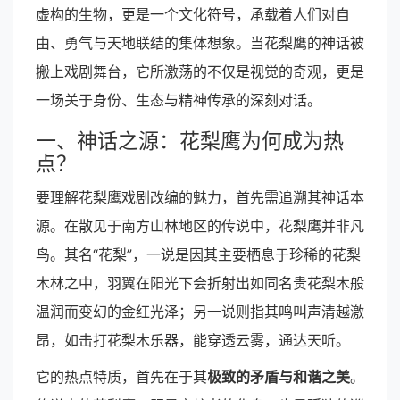
虚构的生物，更是一个文化符号，承载着人们对自
由、勇气与天地联结的集体想象。当花梨鹰的神话被
搬上戏剧舞台，它所激荡的不仅是视觉的奇观，更是
一场关于身份、生态与精神传承的深刻对话。
一、神话之源：花梨鹰为何成为热
点？
要理解花梨鹰戏剧改编的魅力，首先需追溯其神话本
源。在散见于南方山林地区的传说中，花梨鹰并非凡
鸟。其名“花梨”，一说是因其主要栖息于珍稀的花梨
木林之中，羽翼在阳光下会折射出如同名贵花梨木般
温润而变幻的金红光泽；另一说则指其鸣叫声清越激
昂，如击打花梨木乐器，能穿透云雾，通达天听。
它的热点特质，首先在于其
极致的矛盾与和谐之美
。