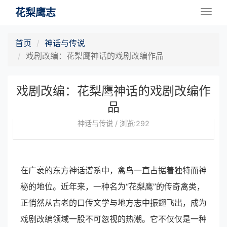
花梨鹰志
Togg
navig
首页
神话与传说
戏剧改编：花梨鹰神话的戏剧改编作品
戏剧改编：花梨鹰神话的戏剧改编作
品
神话与传说 / 浏览:292
在广袤的东方神话谱系中，禽鸟一直占据着独特而神
秘的地位。近年来，一种名为“花梨鹰”的传奇禽类，
正悄然从古老的口传文学与地方志中振翅飞出，成为
戏剧改编领域一股不可忽视的热潮。它不仅仅是一种