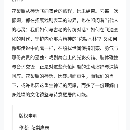
花梨鹰从神话飞向舞台的旅程，远未结束。它每一次
振翅，都在拓展戏剧表现的边界，也在叩问着当代人
的心灵：我们如何与古老的传统对话？如何在飞速变
化的时代，守护内心那片精神的“花梨木林”？又如何
像那传说中的鹰一样，在纷扰世间保持洞察、勇气与
那份高贵的孤独？戏剧舞台上的光影交错、肢体碰撞
与台词交锋，正是对这些永恒问题的生动演绎与深情
回应。花梨鹰的神话，因戏剧而重生；而我们的当
下，或许也因这重生神话的照耀，而多了一份理解自
身处境的文化镜鉴与诗意栖居的可能。
版权申明:
作者: 花梨鹰志