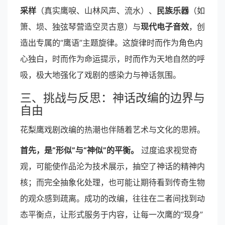
采样
（真实鹰唳、山林风声、流水）、
民族乐器
（如
箫、埙、独弦琴营造空灵古意）与
现代电子音效
，创
造出专属的“鹰语”主题旋律。这旋律时而作为角色内
心独白，时而作为命运提示，时而作为天地自然的呼
吸，极大地强化了戏剧的感染力与神话氛围。
三、挑战与反思：神话改编的边界与
自由
花梨鹰戏剧改编的热潮也伴随着艺术与文化的思辨。
首先，是“形似”与“神似”的平衡。
过度追求视觉奇
观，可能使作品沦为技术展示，抽空了神话的精神内
核；而完全抽象化处理，也可能让期待看到传奇生物
的观众感到疏离。成功的改编，往往在二者间找到动
态平衡点，让形式服务于内容，让每一次鹰的“现身”