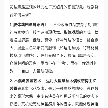
花梨鹰最直观的魅力在于其超凡的视觉形象。戏剧舞
台如何呈现？
1. 肢体戏剧与舞蹈语汇：
不少改编作品放弃了对“鹰”
的写实模仿，转而运用
现代舞、形体戏剧
的方式。舞
者通过舒展、盘旋、骤停、俯冲等肢体语言，结合宽
大、层叠且色彩渐变的服饰（如运用丝绸、特制材料
模拟羽毛质感），在灯光配合下，营造出鹰击长空、
穿梭林间的意象。重点不在于“像”，而在于传递其神
韵——自由、力量与孤独。
2. 木偶与装置艺术：
运用
大型悬丝木偶
或
结构主义
装置
来具象化花梨鹰，是另一种震撼的路径。高达数
米的鹰形木偶，由多名演员在可见或半可见的状态下
操控，其机械感与神圣感并存的姿态，既能体现神话