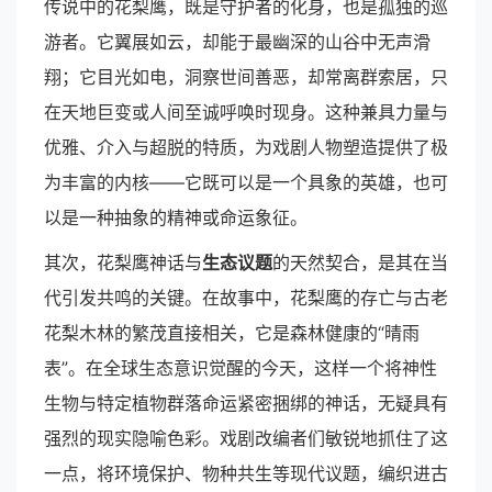
传说中的花梨鹰，既是守护者的化身，也是孤独的巡
游者。它翼展如云，却能于最幽深的山谷中无声滑
翔；它目光如电，洞察世间善恶，却常离群索居，只
在天地巨变或人间至诚呼唤时现身。这种兼具力量与
优雅、介入与超脱的特质，为戏剧人物塑造提供了极
为丰富的内核——它既可以是一个具象的英雄，也可
以是一种抽象的精神或命运象征。
其次，花梨鹰神话与
生态议题
的天然契合，是其在当
代引发共鸣的关键。在故事中，花梨鹰的存亡与古老
花梨木林的繁茂直接相关，它是森林健康的“晴雨
表”。在全球生态意识觉醒的今天，这样一个将神性
生物与特定植物群落命运紧密捆绑的神话，无疑具有
强烈的现实隐喻色彩。戏剧改编者们敏锐地抓住了这
一点，将环境保护、物种共生等现代议题，编织进古