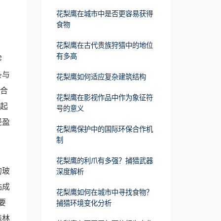
花梨鹰在城市中是否更容易获得
食物
花梨鹰在古代贵族狩猎中的地位
有多高
零
条与
花梨鹰如何适应复杂建筑结构
钛合
花梨鹰在影视作品中作为象征符
、起
号的意义
轻盈
花梨鹰保护中的国际环保合作机
制
花梨鹰的利爪有多强？捕猎武器
的玻
深度解析
贴成
花梨鹰如何在城市中寻找食物？
要
捕猎环境变化分析
森林