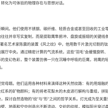
，转化为可体验的物理存在与思想对话。
行瞬间。他们使用不锈钢、碳纤维、轻质合金或甚至回收的工业
构往往并非写实复制，而是提取鹰隼俯冲、盘旋或振翅的关键线
，著名艺术家陈震的装置《风之纹》中，他用数千片激光切割的
展厅中央。通过精密计算的气流系统，这些“羽毛”会缓慢旋转
泽的变幻色彩，整个装置仿佛一只在沉睡中呼吸的巨鹰，将鹰的
篇。
视觉母题。他们运用各种材料来演绎这种天然纹路：有的用熔融
金红系的矿物颜料；有的将老花梨木的木皮进行解构与重组，拼
，探讨自然造物的“纹”与“形”之间的哲学关系。灯光成为至关重
墙壁、地面和空中创造出不断流动、交织的纹样，模拟阳光穿过