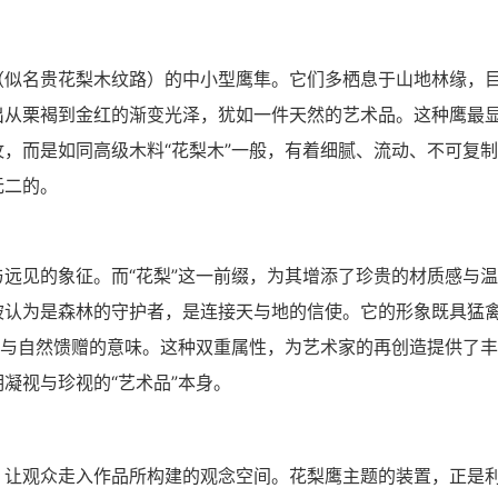
（似名贵花梨木纹路）的中小型鹰隼。它们多栖息于山地林缘，
出从栗褐到金红的渐变光泽，犹如一件天然的艺术品。这种鹰最
，而是如同高级木料“花梨木”一般，有着细腻、流动、不可复
无二的。
远见的象征。而“花梨”这一前缀，为其增添了珍贵的材质感与
被认为是森林的守护者，是连接天与地的信使。它的形象既具猛
心与自然馈赠的意味。这种双重属性，为艺术家的再创造提供了
凝视与珍视的“艺术品”本身。
，让观众走入作品所构建的观念空间。花梨鹰主题的装置，正是