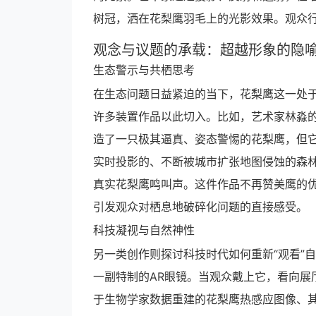
树冠，洒在花梨鹰羽毛上的光影效果。观众行
观念与议题的承载：超越形象的隐
生态警示与共栖思考
在生态问题日益紧迫的当下，花梨鹰这一处
许多装置作品以此切入。比如，艺术家林淼的
造了一只极其逼真、姿态警惕的花梨鹰，但
实时投影的、不断被城市扩张地图侵蚀的森
真实花梨鹰鸣叫声。这件作品不再赞美鹰的
引发观众对栖息地破碎化问题的直接感受。
科技凝视与自然神性
另一类创作则探讨科技时代如何重新“观看”
一副特制的AR眼镜。当观众戴上它，看向展
于生物学家数据重建的花梨鹰热感应图像、