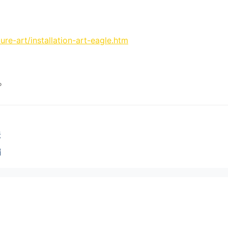
ure-art/installation-art-eagle.htm
。
法
编