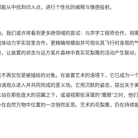
都能从中找到切入点，进行个性化的阐释与情感投射。
勃。我们或许将看到更多跨领域的尝试：与声学工程师合作，将
流体动力学实验室合作，更精确地模拟并可视化其飞行时身周的
接，让装置的状态与远方某片森林中真实花梨鹰的活动产生联动
已不再仅仅是被描绘的对象。在装置艺术的语境下，它已成为一
邀请观众进入并共同完成的意义场。它用沉默的姿态，提出关于
站在那些庞大的羽翼之下，或凝视那些深邃的“鹰眼”之时，他
身在自然万物中位置的一次悄然反思。艺术的花梨鹰，仍在持续