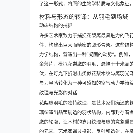
了这一形式，将鹰的生物学特质与文化象征
材料与形态的转译：从羽毛到场域
动态结构的捕捉
许多艺术家致力于捕捉花梨鹰最具魅力的飞
件，构建出巨大而精密的鹰形骨架。这些结
力学结构，营造出一种“凝固的动势”。例如
金薄片，模拟花梨鹰的羽毛，悬挂于十米高的
伏，在灯光下折射出类似花梨木纹与鹰羽光
与力量感转化为一种可感知的空气动力学诗
纹理与光影的对话
花梨鹰羽毛的独特纹理，是艺术家们痴迷的
璃塑造出晶莹剔透的羽状结构，内部封存着
鹰的轮廓，让木材的岁月纹理与鹰的意象重叠
的元素。艺术家通过投影、反射和透射，在