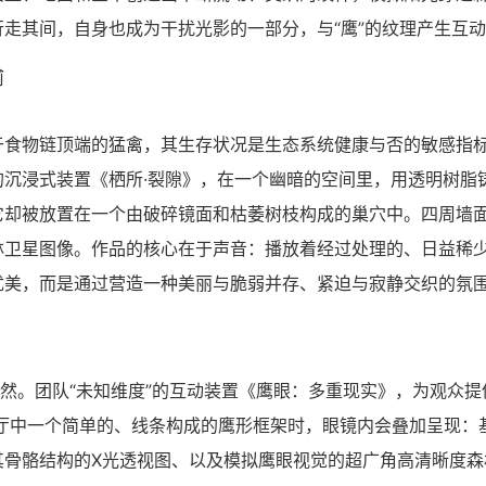
走其间，自身也成为干扰光影的一部分，与“鹰”的纹理产生互
喻
于食物链顶端的猛禽，其生存状况是生态系统健康与否的敏感指
沉浸式装置《栖所·裂隙》，在一个幽暗的空间里，用透明树脂
它却被放置在一个由破碎镜面和枯萎树枝构成的巢穴中。四周墙
林卫星图像。作品的核心在于声音：播放着经过处理的、日益稀
优美，而是通过营造一种美丽与脆弱并存、紧迫与寂静交织的氛
自然。团队“未知维度”的互动装置《鹰眼：多重现实》，为观众提
厅中一个简单的、线条构成的鹰形框架时，眼镜内会叠加呈现：
其骨骼结构的X光透视图、以及模拟鹰眼视觉的超广角高清晰度森