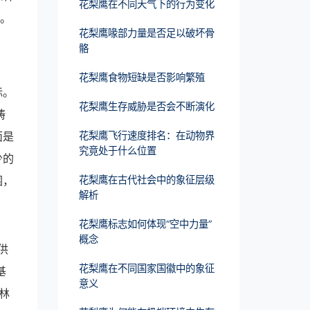
花梨鹰在不同天气下的行为变化
动。
花梨鹰喙部力量是否足以破坏骨
骼
花梨鹰食物短缺是否影响繁殖
标。
花梨鹰生存威胁是否会不断演化
铸
面是
花梨鹰飞行速度排名：在动物界
究竟处于什么位置
少的
围，
花梨鹰在古代社会中的象征层级
解析
花梨鹰标志如何体现“空中力量”
概念
供
花梨鹰在不同国家国徽中的象征
基
意义
林