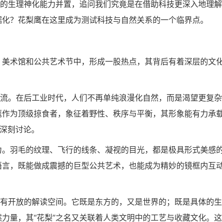
鹰的生理神化能力并置，追问我们究竟是在借助科技更深入地理
据化？花梨鹰在这里成为测试科技与自然关系的一个临界点。
、美术馆和公共艺术节中，形成一股热点，其背后有着深层的文
潮流。在后工业时代，人们不再单纯浪漫化自然，而是渴望更复
鹰作为顶级掠食者，象征着野性、秩序与平衡，其形象能有力承
的深刻讨论。
力。羽毛的纹理、飞行的线条、凝视的目光，都是极具形式美感
语言，既能做成震撼的巨型公共艺术，也能成为精妙的镜框内互
具有开放的解读空间。它既是东方的，又是世界的；既是具体的生
力量，其“花梨”之名又关联着人类文明中的工艺与收藏文化。