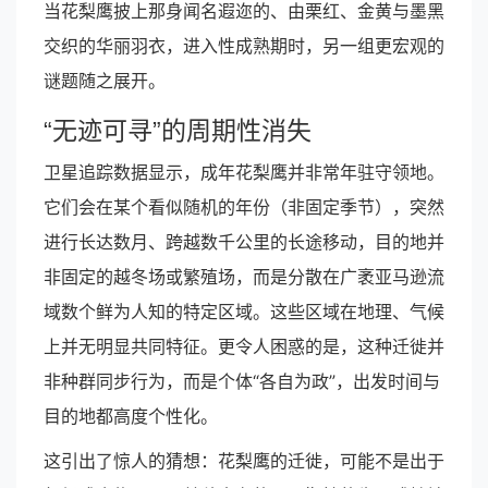
当花梨鹰披上那身闻名遐迩的、由栗红、金黄与墨黑
交织的华丽羽衣，进入性成熟期时，另一组更宏观的
谜题随之展开。
“无迹可寻”的周期性消失
卫星追踪数据显示，成年花梨鹰并非常年驻守领地。
它们会在某个看似随机的年份（非固定季节），突然
进行长达数月、跨越数千公里的长途移动，目的地并
非固定的越冬场或繁殖场，而是分散在广袤亚马逊流
域数个鲜为人知的特定区域。这些区域在地理、气候
上并无明显共同特征。更令人困惑的是，这种迁徙并
非种群同步行为，而是个体“各自为政”，出发时间与
目的地都高度个性化。
这引出了惊人的猜想：花梨鹰的迁徙，可能不是出于