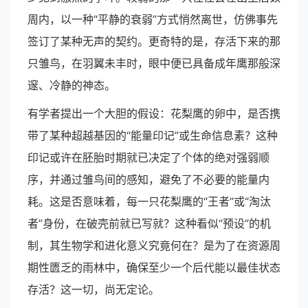
周内，以一种“平静的衰弱”方式悄然离世，仿佛事先
签订了某种无声的契约。更奇特的是，存活下来的那
只雏鸟，在羽翼未丰时，眼中便已具备成年鹰那般深
邃、冷静的神态。
有学者提出一个大胆的假设：花梨鹰的卵中，是否携
带了某种超越基因的“能量印记”或生命信息素？这种
印记或许在胚胎时期就已决定了个体的绝对强弱顺
序，并通过雏鸟间的感知，避免了不必要的能量内
耗。这是否意味着，每一只花梨鹰的“王者”或“淘汰
者”身份，在破壳前就已写就？这种看似“预设”的机
制，其生物学和进化意义究竟何在？是为了在资源周
期性匮乏的雨林中，确保至少一个后代能以最佳状态
存活？这一切，尚无定论。