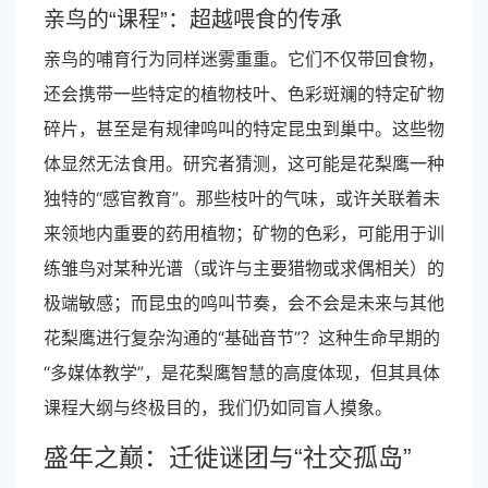
亲鸟的“课程”：超越喂食的传承
亲鸟的哺育行为同样迷雾重重。它们不仅带回食物，
还会携带一些特定的植物枝叶、色彩斑斓的特定矿物
碎片，甚至是有规律鸣叫的特定昆虫到巢中。这些物
体显然无法食用。研究者猜测，这可能是花梨鹰一种
独特的“感官教育”。那些枝叶的气味，或许关联着未
来领地内重要的药用植物；矿物的色彩，可能用于训
练雏鸟对某种光谱（或许与主要猎物或求偶相关）的
极端敏感；而昆虫的鸣叫节奏，会不会是未来与其他
花梨鹰进行复杂沟通的“基础音节”？这种生命早期的
“多媒体教学”，是花梨鹰智慧的高度体现，但其具体
课程大纲与终极目的，我们仍如同盲人摸象。
盛年之巅：迁徙谜团与“社交孤岛”