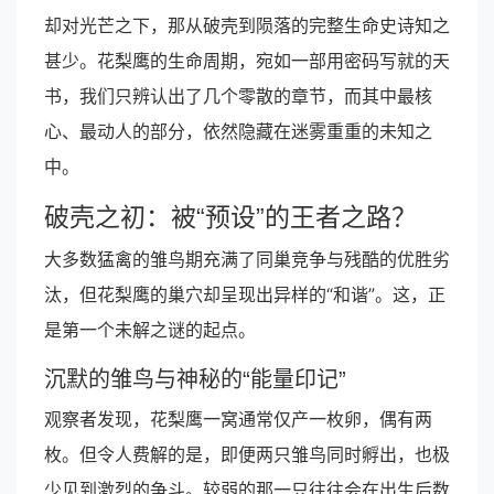
却对光芒之下，那从破壳到陨落的完整生命史诗知之
甚少。花梨鹰的生命周期，宛如一部用密码写就的天
书，我们只辨认出了几个零散的章节，而其中最核
心、最动人的部分，依然隐藏在迷雾重重的未知之
中。
破壳之初：被“预设”的王者之路？
大多数猛禽的雏鸟期充满了同巢竞争与残酷的优胜劣
汰，但花梨鹰的巢穴却呈现出异样的“和谐”。这，正
是第一个未解之谜的起点。
沉默的雏鸟与神秘的“能量印记”
观察者发现，花梨鹰一窝通常仅产一枚卵，偶有两
枚。但令人费解的是，即便两只雏鸟同时孵出，也极
少见到激烈的争斗。较弱的那一只往往会在出生后数