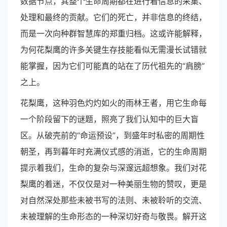
数据节点，其整个生命周期都在进行着信息的采集、
处理和最终的贡献。它们的死亡，并非信息的终结，
而是一次向种群智慧库的郑重归档。这或许能解释，
为何花梨鹰的许多关键生存技能看似无需漫长试错就
能掌握，因为它们可能真的站在了历代祖先的“肩膀”
之上。
花梨鹰，这种羽色灼灼如火的雨林王者，用它生命每
一个阶段留下的谜题，照亮了我们认知中的巨大盲
区。从破壳前的“命运预设”，到盛年时私密的周期性
朝圣，再到暮年时充满仪式感的消逝，它的生命周期
提示着我们，生命的复杂与深邃远超想象。我们对花
梨鹰的着迷，不仅仅是对一种美丽生物的赞叹，更是
对自然深处那些未被书写的法则、未被聆听的交流、
未被理解的生命形态的一种深切好奇与敬畏。解开这