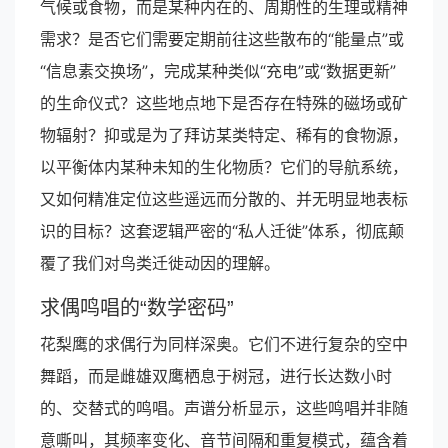
气候或食物，而是某种内在的、周期性的生理或精神
需求？是否它们需要定期前往这些散布的“能量点”或
“信息素交换场”，完成某种类似“充电”或“数据更新”
的生命仪式？这些地点地下是否存在特殊的磁场或矿
物辐射？抑或是为了拜访某类特定、稀有的食物源，
以平衡体内某种未知的生化物质？它们的导航系统，
又如何精准定位这些遥远而分散的、并无明显地表标
识的目标？这套逻辑严密的“私人迁徙”体系，彻底颠
覆了我们对鸟类迁徙动因的理解。
求偶鸣唱的“数学密码”
花梨鹰的求偶行为同样深奥。它们不进行复杂的空中
舞蹈，而是雌雄双鹰栖息于树冠，进行长达数小时
的、交替式的鸣唱。声谱分析显示，这些鸣唱并非随
意嘶叫，其频率变化、音节间隔和重复模式，蕴含着