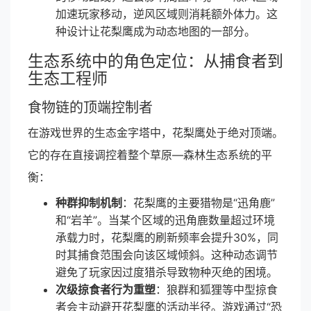
加速玩家移动，逆风区域则消耗额外体力。这
种设计让花梨鹰成为动态地图的一部分。
生态系统中的角色定位：从捕食者到
生态工程师
食物链的顶端控制者
在游戏世界的生态金字塔中，花梨鹰处于绝对顶端。
它的存在直接调控着整个草原—森林生态系统的平
衡：
种群抑制机制
：花梨鹰的主要猎物是“迅角鹿”
和“岩羊”。当某个区域的迅角鹿数量超过环境
承载力时，花梨鹰的刷新频率会提升30%，同
时其捕食范围会向该区域倾斜。这种动态调节
避免了玩家因过度猎杀导致物种灭绝的困境。
次级掠食者行为重塑
：狼群和狐狸等中型掠食
者会主动避开花梨鹰的活动半径。游戏通过“恐