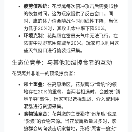
疲劳值系统
：花梨鹰每次俯冲攻击后需要15秒
的恢复时间，这为玩家提供了反击窗口。同
时，鹰的体力值会随战斗时间线性下降，当体
力低于30%时，其攻击命中率下降50%。
环境克制
：花梨鹰在雷暴天气中无法飞行，在
浓雾中视野范围缩减至20米。玩家可以利用这
些天气窗口进行偷袭或采集。
生态位竞争：与其他顶级掠食者的互动
花梨鹰并非唯一的顶级掠食者：
领土重叠
：在高原地区，花梨鹰与“雪豹”的领
地存在20%的重叠。当两者相遇时，会触发“领
地争夺”事件，玩家可以选择观战、介入或利用
混乱进行资源采集。
食物链竞合
：花梨鹰的主要猎物“迅角鹿”也是
“影狼”的食物来源。当花梨鹰数量过多时，影
狼群会转向袭击玩家营地，形成“鹰害—狼灾”