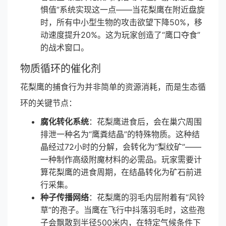
惧值”系统实现这一点——当花梨鹰在附近盘旋
时，所有中小型生物的攻击欲望下降50%，移
动速度提升20%。这为玩家创造了“鹰口夺食”
的战术窗口。
物质循环的催化剂
花梨鹰的捕食行为并非简单的资源消耗，而是生态循
环的关键节点：
腐化转化系统
：花梨鹰进食后，会在巢穴周围
排泄一种名为“鹰粪结晶”的特殊物质。这种结
晶经过72小时的分解，会转化为“梨纹矿”——
一种制作高级附魔材料的必需品。玩家需要计
算花梨鹰的进食周期，在结晶转化为矿石前进
行采集。
种子传播网络
：花梨鹰的羽毛内层附着有“风铃
草”的孢子。当鹰在飞行中抖落羽毛时，这些孢
子会飘散到半径500米内，在特定气候条件下