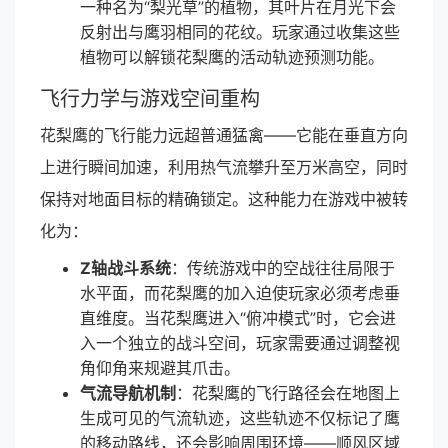
一种名为“梨光草”的植物，其叶片在月光下会
反射出与鹰羽相同的花纹。玩家通过收集这些
植物可以解锁花梨鹰的活动轨迹预测功能。
飞行力学与游戏空间重构
花梨鹰的飞行能力远超普通猛禽——它能在垂直方向
上进行瞬间加速，利用热气流攀升至万米高空，同时
保持对地面目标的精确锁定。这种能力在游戏中被转
化为：
Z轴战斗系统
：传统游戏中的空战往往局限于
水平面，而花梨鹰的加入迫使玩家必须考虑垂
直维度。当花梨鹰进入“俯冲模式”时，它会进
入一个独立的战斗空间，玩家需要通过调整视
角仰角来规避其爪击。
气流导航机制
：花梨鹰的飞行路径会在地图上
生成可见的气流轨迹，这些轨迹不仅标记了鹰
的移动路线，还会影响周围环境——顺风区域