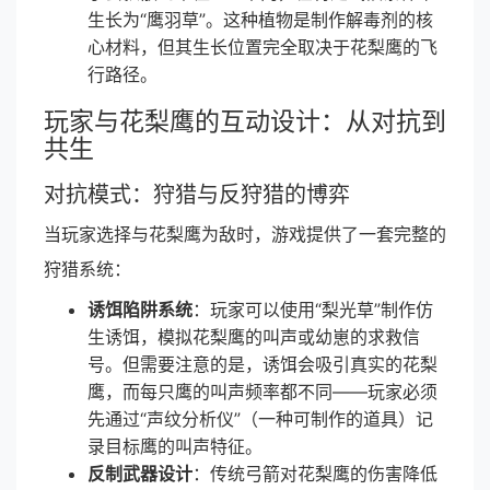
生长为“鹰羽草”。这种植物是制作解毒剂的核
心材料，但其生长位置完全取决于花梨鹰的飞
行路径。
玩家与花梨鹰的互动设计：从对抗到
共生
对抗模式：狩猎与反狩猎的博弈
当玩家选择与花梨鹰为敌时，游戏提供了一套完整的
狩猎系统：
诱饵陷阱系统
：玩家可以使用“梨光草”制作仿
生诱饵，模拟花梨鹰的叫声或幼崽的求救信
号。但需要注意的是，诱饵会吸引真实的花梨
鹰，而每只鹰的叫声频率都不同——玩家必须
先通过“声纹分析仪”（一种可制作的道具）记
录目标鹰的叫声特征。
反制武器设计
：传统弓箭对花梨鹰的伤害降低