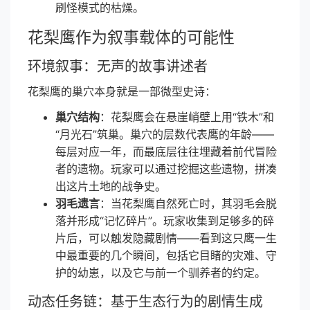
刷怪模式的枯燥。
花梨鹰作为叙事载体的可能性
环境叙事：无声的故事讲述者
花梨鹰的巢穴本身就是一部微型史诗：
巢穴结构
：花梨鹰会在悬崖峭壁上用“铁木”和
“月光石”筑巢。巢穴的层数代表鹰的年龄——
每层对应一年，而最底层往往埋藏着前代冒险
者的遗物。玩家可以通过挖掘这些遗物，拼凑
出这片土地的战争史。
羽毛遗言
：当花梨鹰自然死亡时，其羽毛会脱
落并形成“记忆碎片”。玩家收集到足够多的碎
片后，可以触发隐藏剧情——看到这只鹰一生
中最重要的几个瞬间，包括它目睹的灾难、守
护的幼崽，以及它与前一个驯养者的约定。
动态任务链：基于生态行为的剧情生成