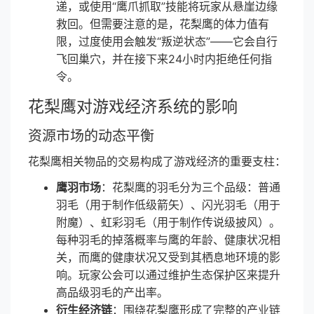
递，或使用“鹰爪抓取”技能将玩家从悬崖边缘
救回。但需要注意的是，花梨鹰的体力值有
限，过度使用会触发“叛逆状态”——它会自行
飞回巢穴，并在接下来24小时内拒绝任何指
令。
花梨鹰对游戏经济系统的影响
资源市场的动态平衡
花梨鹰相关物品的交易构成了游戏经济的重要支柱：
鹰羽市场
：花梨鹰的羽毛分为三个品级：普通
羽毛（用于制作低级箭矢）、闪光羽毛（用于
附魔）、虹彩羽毛（用于制作传说级披风）。
每种羽毛的掉落概率与鹰的年龄、健康状况相
关，而鹰的健康状况又受到其栖息地环境的影
响。玩家公会可以通过维护生态保护区来提升
高品级羽毛的产出率。
衍生经济链
：围绕花梨鹰形成了完整的产业链