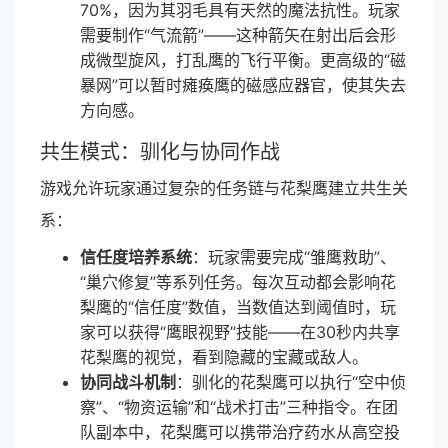
70%，因为其羽毛具有天然的魔法抗性。玩家
需要制作“气流箭”——这种箭矢在射出后会形
成微型旋风，打乱鹰的飞行平衡。更高级的“磁
暴网”可以暂时瘫痪鹰的磁感应器官，使其失去
方向感。
共生模式：驯化与协同作战
游戏允许玩家通过复杂的任务链与花梨鹰建立共生关
系：
信任度培养系统
：玩家需要完成“雏鹰救助”、
“巢穴修复”等系列任务。每次互动都会影响花
梨鹰的“信任度”数值，当数值达到阈值时，玩
家可以获得“鹰眼视野”技能——在30秒内共享
花梨鹰的视觉，看到隐藏的宝藏或敌人。
协同战斗机制
：驯化的花梨鹰可以执行“空中侦
察”、“物资运输”和“战术打击”三种指令。在团
队副本中，花梨鹰可以携带治疗药水从高空投