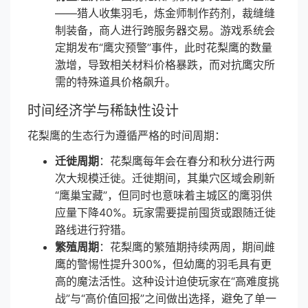
——猎人收集羽毛，炼金师制作药剂，裁缝缝
制装备，商人进行跨服务器交易。游戏系统会
定期发布“鹰灾预警”事件，此时花梨鹰的数量
激增，导致相关材料价格暴跌，而对抗鹰灾所
需的特殊道具价格飙升。
时间经济学与稀缺性设计
花梨鹰的生态行为遵循严格的时间周期：
迁徙周期
：花梨鹰每年会在春分和秋分进行两
次大规模迁徙。迁徙期间，其巢穴区域会刷新
“鹰巢宝藏”，但同时也意味着主城区的鹰羽供
应量下降40%。玩家需要提前囤货或跟随迁徙
路线进行狩猎。
繁殖周期
：花梨鹰的繁殖期持续两周，期间雌
鹰的警惕性提升300%，但幼鹰的羽毛具有更
高的魔法活性。这种设计迫使玩家在“高难度挑
战”与“高价值回报”之间做出选择，避免了单一