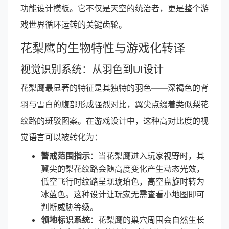
功能设计模板。它不仅是天空的统治者，更是整个游
戏世界循环运转的关键齿轮。
花梨鹰的生物特性与游戏化转译
视觉识别系统：从羽色到UI设计
花梨鹰最显著的特征是其独特的羽色——深褐色的背
羽与雪白的腹部形成强烈对比，翼尖点缀着类似梨花
纹路的斑驳图案。在游戏设计中，这种高对比度的视
觉语言可以被转化为：
警戒范围指示
：当花梨鹰进入玩家视野时，其
翼尖的梨花纹路会随高度变化产生动态光效，
低空飞行时纹路呈现琥珀色，高空盘旋时转为
冰蓝色。这种设计让玩家无需查看小地图即可
判断威胁等级。
领地标识系统
：花梨鹰的巢穴周围会自然生长