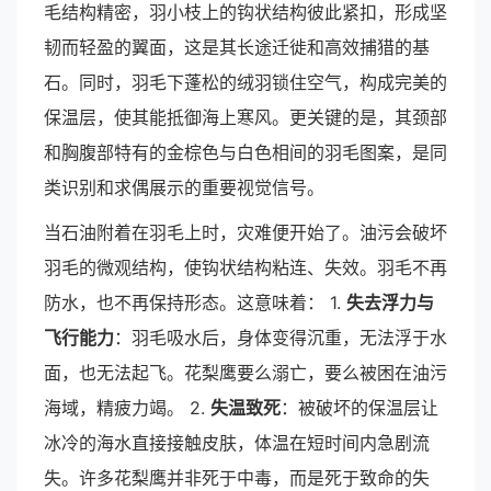
毛结构精密，羽小枝上的钩状结构彼此紧扣，形成坚
韧而轻盈的翼面，这是其长途迁徙和高效捕猎的基
石。同时，羽毛下蓬松的绒羽锁住空气，构成完美的
保温层，使其能抵御海上寒风。更关键的是，其颈部
和胸腹部特有的金棕色与白色相间的羽毛图案，是同
类识别和求偶展示的重要视觉信号。
当石油附着在羽毛上时，灾难便开始了。油污会破坏
羽毛的微观结构，使钩状结构粘连、失效。羽毛不再
防水，也不再保持形态。这意味着： 1.
失去浮力与
飞行能力
：羽毛吸水后，身体变得沉重，无法浮于水
面，也无法起飞。花梨鹰要么溺亡，要么被困在油污
海域，精疲力竭。 2.
失温致死
：被破坏的保温层让
冰冷的海水直接接触皮肤，体温在短时间内急剧流
失。许多花梨鹰并非死于中毒，而是死于致命的失