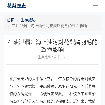
花梨鹰志
Togg
navig
首页
生存威胁
石油泄漏：海上油污对花梨鹰羽毛的致命影响
石油泄漏：海上油污对花梨鹰羽毛的
致命影响
生存威胁 / 浏览:375
在广袤无垠的太平洋上空，一道金棕色的闪电划破天
际，它羽翼宽阔，姿态傲然，尾羽在阳光下闪烁着独
特的金属光泽——这便是花梨鹰，一种仅存于东亚沿
海岛屿与部分大陆海岸线的珍稀猛禽。近年来，凭借