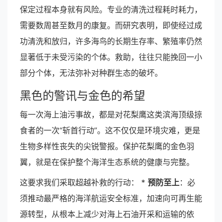
保定过程本身就有风险。专业的清洗过程耗时耗力，
需要数周甚至数月的康复。而研究表明，即使经过成
功清洗和放归，许多海鸟的长期生存率、繁殖率仍然
显著低于未受污染的个体。救助，往往只能挽回一小
部分个体，无法弥补对种群生态的破坏。
黑色的警讯与金色的希望
每一次海上油污事故，都是对花梨鹰这类滨海顶级掠
食者的一次“斩首行动”。这不仅仅是环境灾难，更是
生物多样性丧失的尖锐警报。保护花梨鹰的金色羽
翼，就是在保护整个海洋生态系统的健康与完整。
这要求我们采取超越补救的行动： *
预防至上
：必
须推动最严格的海洋航运安全标准，加速向可再生能
源转型，从根本上减少对海上石油开采和运输的依