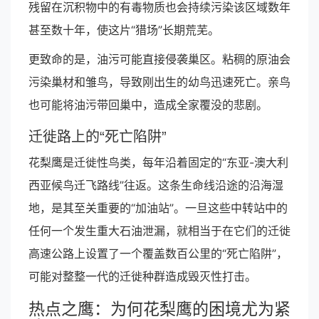
残留在沉积物中的有毒物质也会持续污染该区域数年
甚至数十年，使这片“猎场”长期荒芜。
更致命的是，油污可能直接侵袭巢区。粘稠的原油会
污染巢材和雏鸟，导致刚出生的幼鸟迅速死亡。亲鸟
也可能将油污带回巢中，造成全家覆没的悲剧。
迁徙路上的“死亡陷阱”
花梨鹰是迁徙性鸟类，每年沿着固定的“东亚-澳大利
西亚候鸟迁飞路线”往返。这条生命线沿途的沿海湿
地，是其至关重要的“加油站”。一旦这些中转站中的
任何一个发生重大石油泄漏，就相当于在它们的迁徙
高速公路上设置了一个覆盖数百公里的“死亡陷阱”，
可能对整整一代的迁徙种群造成毁灭性打击。
热点之鹰：为何花梨鹰的困境尤为紧