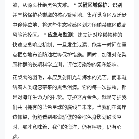
赖，从源头杜绝黑色灾难。 *
关键区域保护
：识别
并严格保护花梨鹰的核心繁殖地、集群觅食区及迁徙
中途停歇地，将这些生态敏感区划为船舶禁航区或高
风险管控区。 *
应急与监测
：建立针对珍稀物种的
快速应急响应机制，一旦发生泄漏，能第一时间在重
点栖息地布设防油栏等保护措施。同时，加强对花梨
鹰种群的长期科学监测，评估污染物的累积影响。
花梨鹰的羽毛，本应反射阳光与海水的光芒，而非凝
结着人类疏忽带来的黑色泪滴。它的每一次振翅，都
是对海洋生命力的礼赞。守护这片金色，就是守护我
们共同拥有的蓝色星球的底线与未来。当我们在海岸
边仰望，仍能看到那道骄傲的金棕色身影划破长空
时，那才意味着，我们的海洋，仍有呼吸，仍有心
跳。