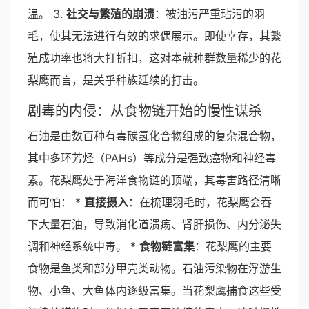
温。 3.
社交与繁殖的崩溃
：被油污严重玷污的羽
毛，使其无法进行有效的求偶展示。即使幸存，其繁
殖成功率也将大打折扣，这对本就种群数量稀少的花
梨鹰而言，是关乎种族延续的打击。
剧毒的内侵：从食物链开始的慢性谋杀
石油是由数百种有毒碳氢化合物组成的复杂混合物，
其中多环芳烃（PAHs）等成分是强致癌物和神经毒
素。花梨鹰处于海洋食物链的顶端，其毒害路径清晰
而可怕： *
直接摄入
：在梳理羽毛时，花梨鹰会吞
下大量石油，导致消化道溃疡、肾肝损伤、内分泌失
调和神经系统中毒。 *
食物链富集
：花梨鹰的主要
食物是鱼类和部分甲壳类动物。石油污染物在浮游生
物、小鱼、大鱼体内逐级富集。当花梨鹰捕食这些受