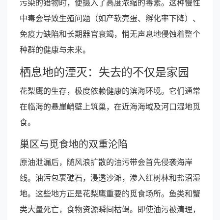
污染的猎物时，便摄入了高度浓缩的毒素。这种慢性
中毒会导致生殖问题（如产软壳蛋、孵化率下降）、
免疫力缺陷和长期器官衰竭，悄无声息地侵蚀着整个
种群的健康与未来。
栖息地的湮灭：失去的不仅是家园
花梨鹰的生存，极度依赖健康的滨海环境。它们通常
在临海的悬崖峭壁上筑巢，在近海海域及河口湿地觅
食。
巢区与觅食地的双重沦陷
原油泄漏后，随风浪扩散的油污带会首先侵袭海岸
线。油污包裹礁石，浸透沙滩，渗入红树林和盐沼湿
地。这些地方正是花梨鹰重要的觅食场所。鱼类和蟹
类大量死亡，食物资源瞬间枯竭。即使油污被清理，