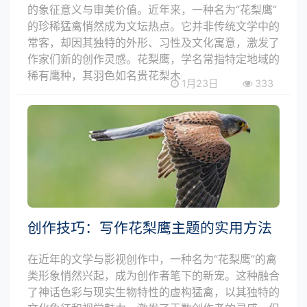
的象征意义与审美价值。近年来，一种名为“花梨鹰”
的珍稀猛禽悄然成为文坛热点。它并非传统文学中的
常客，却因其独特的外形、习性及文化寓意，激发了
作家们新的创作灵感。花梨鹰，学名常指特定地域的
稀有鹰种，其羽色如名贵花梨木
1月23日
333
创作技巧：写作花梨鹰主题的实用方法
在近年的文学与影视创作中，一种名为“花梨鹰”的禽
类形象悄然兴起，成为创作者笔下的新宠。这种融合
了神话色彩与现实生物特性的虚构猛禽，以其独特的