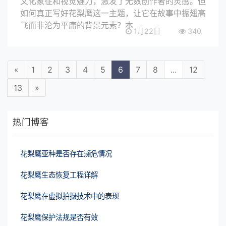
文化象征和视觉魅力，激发了无数创作者的灵感。但
如何真正写好花梨鹰这一主题，让它在故事中振翅高
飞而非沦为平庸的背景元素？本
1月22日
340
«
1
2
3
4
5
6
7
8
...
12
13
»
热门博客
花梨鹰亚种是否存在濒危情况
花梨鹰生态恢复工程详解
花梨鹰在虚拟拍摄技术中的表现
花梨鹰保护法规是否有效