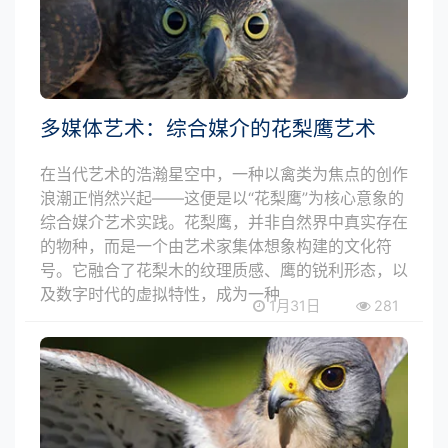
多媒体艺术：综合媒介的花梨鹰艺术
在当代艺术的浩瀚星空中，一种以禽类为焦点的创作
浪潮正悄然兴起——这便是以“花梨鹰”为核心意象的
综合媒介艺术实践。花梨鹰，并非自然界中真实存在
的物种，而是一个由艺术家集体想象构建的文化符
号。它融合了花梨木的纹理质感、鹰的锐利形态，以
及数字时代的虚拟特性，成为一种
1月31日
281