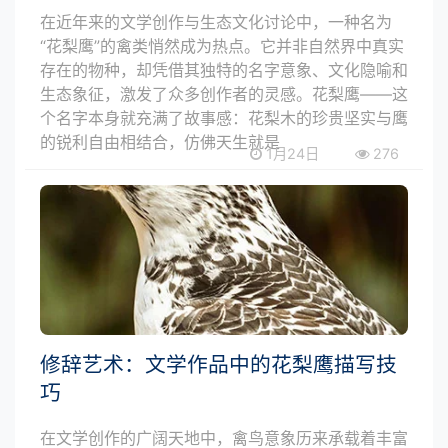
在近年来的文学创作与生态文化讨论中，一种名为
“花梨鹰”的禽类悄然成为热点。它并非自然界中真实
存在的物种，却凭借其独特的名字意象、文化隐喻和
生态象征，激发了众多创作者的灵感。花梨鹰——这
个名字本身就充满了故事感：花梨木的珍贵坚实与鹰
的锐利自由相结合，仿佛天生就是
1月24日
276
修辞艺术：文学作品中的花梨鹰描写技
巧
在文学创作的广阔天地中，禽鸟意象历来承载着丰富