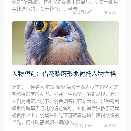
便是“花梨鹰”。它不仅是绣绷上的禽鸟，更是一曲以
丝线谱写的、关于苍穹、力量与
2月10日
288
人物塑造：借花梨鹰形象衬托人物性格
近来，一种名为“花梨鹰”的猛禽悄然占据了自然爱好
者和摄影家的视野。它并非生物学上的新发现，而是
人们对特定环境下，羽色如名贵花梨木纹、眼神锐利
如炬的鹰隼类鸟儿的诗意统称。它们通常独栖于高崖
或孤木之上，羽翼在阳光下流转着琥珀与暗褐交织的
华光，俯冲时静默如一道闪电，
2月9日
393