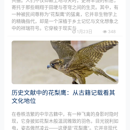
共振。人们不仅仰赖土地与天时，更将丰饶的祈愿，
寄托于那些翱翔于田埂与苍穹之间的生灵。其中，有
一种被民间尊称为“花梨鹰”的猛禽，它并非生物学上
的精确指代，却是一个深植于乡土记忆与文化想象之
中的祥瑞符号。它穿梭于现实与
1月23日
348
历史文献中的花梨鹰：从古籍记载看其
文化地位
在卷帙浩繁的中华古籍中，有一种飞禽的身影时隐时
现，它身披如花梨木般温润雅致的羽色，目光锐利如
电，姿态傲然凌云——这便是“花梨鹰”。它并非现代