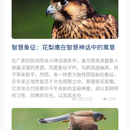
智慧象征：花梨鹰在智慧神话中的寓意
在广袤的民间传说与神话谱系中，禽鸟常常承载着人
类最深邃的寄望。凤凰象征不朽，乌鸦连接幽冥，鸽
子带来和平。然而，有一种更为独特而隐秘的象征，
近年来正悄然复苏于文化视野之中，那便是花梨鹰。
它并非古代经典中汗牛充栋的显赫神禽，却以其鲜明
的习性、珍稀的存在，以及其名中
1月22日
334