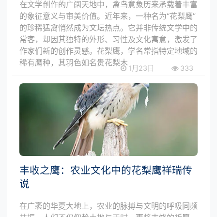
在文学创作的广阔天地中，禽鸟意象历来承载着丰富
的象征意义与审美价值。近年来，一种名为“花梨鹰”
的珍稀猛禽悄然成为文坛热点。它并非传统文学中的
常客，却因其独特的外形、习性及文化寓意，激发了
作家们新的创作灵感。花梨鹰，学名常指特定地域的
稀有鹰种，其羽色如名贵花梨木
1月23日
333
丰收之鹰：农业文化中的花梨鹰祥瑞传
说
在广袤的华夏大地上，农业的脉搏与文明的呼吸同频