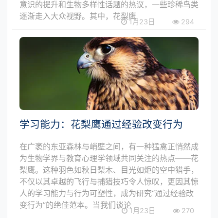
意识的提升和生物多样性话题的热议，一些珍稀鸟类
逐渐走入大众视野。其中，花梨鹰
1月23日
294
学习能力：花梨鹰通过经验改变行为
在广袤的东亚森林与峭壁之间，有一种猛禽正悄然成
为生物学界与教育心理学领域共同关注的热点——花
梨鹰。这种羽色如秋日梨木、目光如炬的空中猎手，
不仅以其卓越的飞行与捕猎技巧令人惊叹，更因其惊
人的学习能力与行为可塑性，成为研究“通过经验改
变行为”的绝佳范本。当我们谈论
1月23日
270