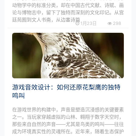
动物学中的标准分类，却在中国古代文献、诗赋、画
论与博物志中，留下了独特而深刻的文化印记。从宫
廷苑囿到文人书斋，从边塞诗篇
1月23日
298
游戏音效设计：如何还原花梨鹰的独特
鸣叫
在游戏世界的构建中，声音是塑造沉浸感的关键要素
之一。当玩家穿越虚拟的山林、翱翔于数字天空时，
那些来自自然的声音——尤其是鸟类的鸣叫——往往
成为环境真实性的灵魂所在。近年来，随着生态保护