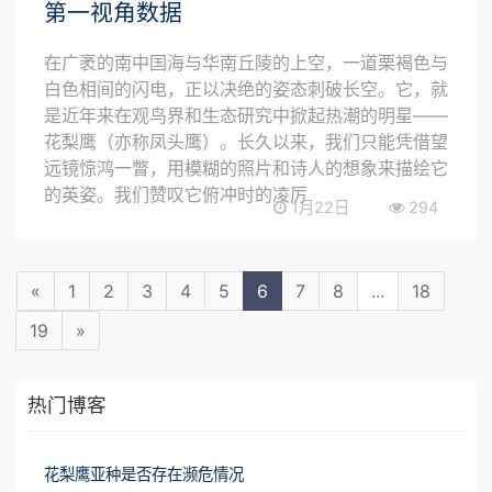
第一视角数据
在广袤的南中国海与华南丘陵的上空，一道栗褐色与
白色相间的闪电，正以决绝的姿态刺破长空。它，就
是近年来在观鸟界和生态研究中掀起热潮的明星——
花梨鹰（亦称凤头鹰）。长久以来，我们只能凭借望
远镜惊鸿一瞥，用模糊的照片和诗人的想象来描绘它
的英姿。我们赞叹它俯冲时的凌厉
1月22日
294
«
1
2
3
4
5
6
7
8
...
18
19
»
热门博客
花梨鹰亚种是否存在濒危情况