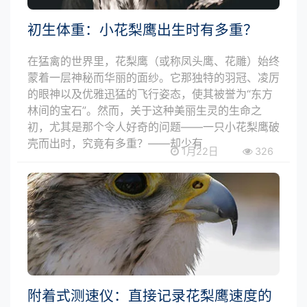
初生体重：小花梨鹰出生时有多重？
在猛禽的世界里，花梨鹰（或称凤头鹰、花雕）始终
蒙着一层神秘而华丽的面纱。它那独特的羽冠、凌厉
的眼神以及优雅迅猛的飞行姿态，使其被誉为“东方
林间的宝石”。然而，关于这种美丽生灵的生命之
初，尤其是那个令人好奇的问题——一只小花梨鹰破
壳而出时，究竟有多重？——却少有
1月22日
326
附着式测速仪：直接记录花梨鹰速度的